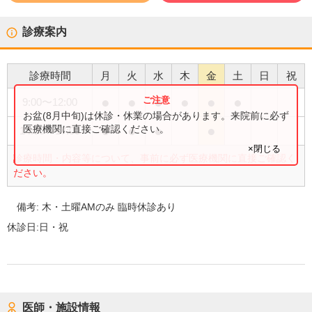
診療案内
診療時間
月
火
水
木
金
土
日
祝
●
●
●
●
●
●
9:00
〜
12:00
お盆(8月中旬)は休診・休業の場合があります。来院前に必ず
●
●
●
●
医療機関に直接ご確認ください。
14:00
〜
17:00
×閉じる
診療時間・内容等について、事前に必ず医療機関に直接ご確認く
ださい。
備考:
木・土曜AMのみ 臨時休診あり
休診日:
日・祝
医師・施設情報