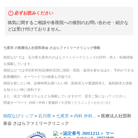
必ずお読みください
病気に関するご相談や各医院への個別のお問い合わせ・紹介な
どは受け付けておりません。
七尾市
の
医療法人社団和泉会 さはらファミリークリニック
情報
病院なび では、
石川県
七尾市
の
さはらファミリークリニック
の
評判・求人・転職
情報
を掲載しています。
病院なび では市区町村別/診療科目別に病院・医院・薬局を探せるほか、予約ができる
医療機関や、キーワードでの検索も可能です。
病院を探したい時、診療時間を調べたい時、医師求人や看護師求人、薬剤師求人情報
を知りたい時に便利です。
また、役立つ医療コラムなども掲載していますので、是非ご覧になってください。
関連キーワード:
内科 / 外科 / 胃腸科 / 小児科 / クリニック / かかりつけ
病院なびトップ
>
石川県
>
七尾市
>
内科
外科
... >
医療法人社団和
泉会 さはらファミリークリニック