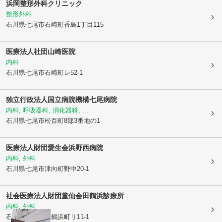
浜岡整形外科クリニック
整形外科
石川県七尾市
石崎町香島1丁目115
医療法人社団
山崎医院
内科
石川県七尾市
石崎町レ52-1
独立行政法人国立病院機構七尾病院
内科, 呼吸器科, 消化器科, ...
石川県七尾市
松百町8部3番地の1
医療法人財団愛生会
浜野西病院
内科, 外科
石川県七尾市
津向町野中20-1
社会医療法人財団董仙会
田鶴浜診療所
内科, 外科
石川県七尾市
田鶴浜町リ11-1