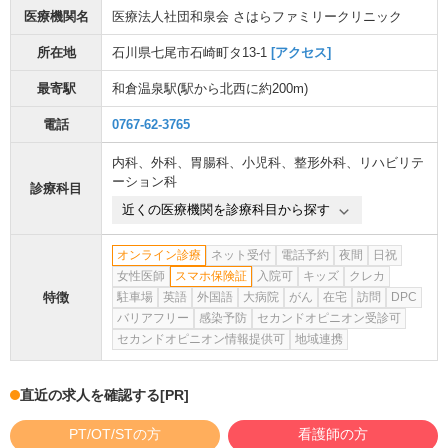
医療機関名
医療法人社団和泉会 さはらファミリークリニック
所在地
石川県七尾市石崎町タ13-1
[アクセス]
最寄駅
和倉温泉駅
(駅から
北西に約200m
)
電話
0767-62-3765
内科
、
外科
、
胃腸科
、
小児科
、
整形外科
、
リハビリテ
ーション科
診療科目
近くの医療機関を診療科目から探す
オンライン診療
ネット受付
電話予約
夜間
日祝
女性医師
スマホ保険証
入院可
キッズ
クレカ
特徴
駐車場
英語
外国語
大病院
がん
在宅
訪問
DPC
バリアフリー
感染予防
セカンドオピニオン受診可
セカンドオピニオン情報提供可
地域連携
直近の求人を確認する
[PR]
PT/OT/STの方
看護師の方