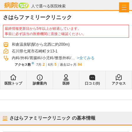
病院なび
人で選べる医院検索
さはらファミリークリニック
最終情報更新日から5年以上が経過しています。
事前に必ず該当の医療機関に直接ご確認ください。
和倉温泉駅
(駅から
北西に約200m
)
石川県七尾市石崎町タ13-1
全てみる
内科
外科
胃腸科
小児科
整形外科
...
※
2
5
94
アクセス数
7月
:
6月
:
過去12ヶ月:
医院トップ
診療案内
医師
口コミ(
0
)
アクセス
さはらファミリークリニック
の基本情報