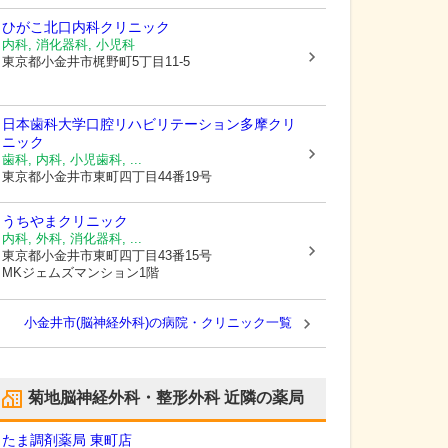
ひがこ北口内科クリニック
内科, 消化器科, 小児科
東京都小金井市
梶野町5丁目11-5
日本歯科大学口腔リハビリテーション多摩クリ
ニック
歯科, 内科, 小児歯科, ...
東京都小金井市
東町四丁目44番19号
うちやまクリニック
内科, 外科, 消化器科, ...
東京都小金井市
東町四丁目43番15号
MKジェムズマンション1階
小金井市(脳神経外科)の病院・クリニック一覧
菊地脳神経外科・整形外科
近隣の薬局
たま調剤薬局 東町店