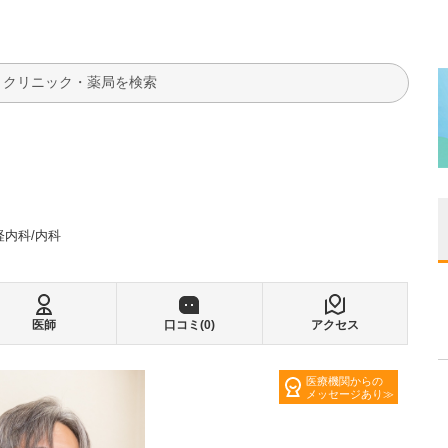
検索
経内科
内科
医師
口コミ(
0
)
アクセス
医療機関からの
メッセージあり