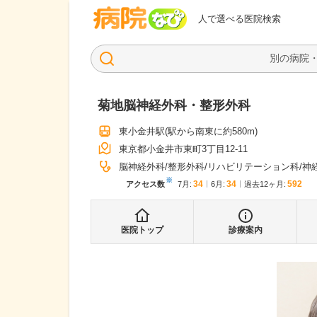
病院なび
人で選べる医院検索
菊地脳神経外科・整形外科
東小金井駅
(駅から
南東に約580m
)
東京都小金井市東町3丁目12-11
脳神経外科
整形外科
リハビリテーション科
神
※
34
34
592
アクセス数
7月
:
6月
:
過去12ヶ月:
医院トップ
診療案内