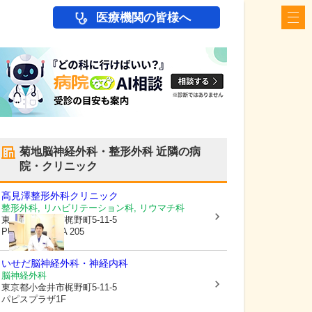
医療機関の皆様へ
菊地脳神経外科・整形外科
近隣の病
院・クリニック
髙見澤整形外科クリニック
整形外科, リハビリテーション科, リウマチ科
東京都小金井市
梶野町5-11-5
PUPPIS PLAZA 205
いせだ脳神経外科・神経内科
脳神経外科
東京都小金井市
梶野町5-11-5
パピスプラザ1F