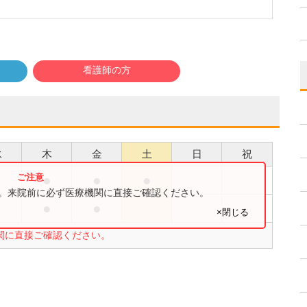
看護師の方
水
木
金
土
日
祝
●
●
●
●
す。来院前に必ず医療機関に直接ご確認ください。
●
●
●
×閉じる
関に直接ご確認ください。