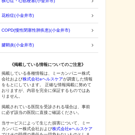
狭心症・心筋梗塞
(
小金井市
)
花粉症
(
小金井市
)
COPD(慢性閉塞性肺疾患)
(
小金井市
)
腱鞘炎
(
小金井市
)
《掲載している情報についてのご注意》
掲載している各種情報は、ミーカンパニー株式
会社および
株式会社eヘルスケア
が調査した情報
をもとにしています。 正確な情報掲載に努めて
おりますが、内容を完全に保証するものではあ
りません。
掲載されている医院を受診される場合は、事前
に必ず該当の医院に直接ご確認ください。
当サービスによって生じた損害について、ミー
カンパニー株式会社および
株式会社eヘルスケア
ではその賠償の責任を一切負わないものとしま