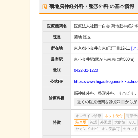
菊地脳神経外科・整形外科
の基本情報
医療機関名
医療法人社団一白会 菊地脳神経外
院長
菊地 隆文
所在地
東京都小金井市東町3丁目12-11
[ア
最寄駅
東小金井駅
(駅から
南東に約580m
)
電話
0422-31-1220
公式HP
https://www.higasikoganei-kikuchi.
脳神経外科
、
整形外科
、
リハビリテ
診療科目
近くの医療機関を診療科目から探
オンライン診療
ネット受付
電話予
特徴
駐車場
英語
外国語
大病院
がん
セカンドオピニオン受診可
セカンド