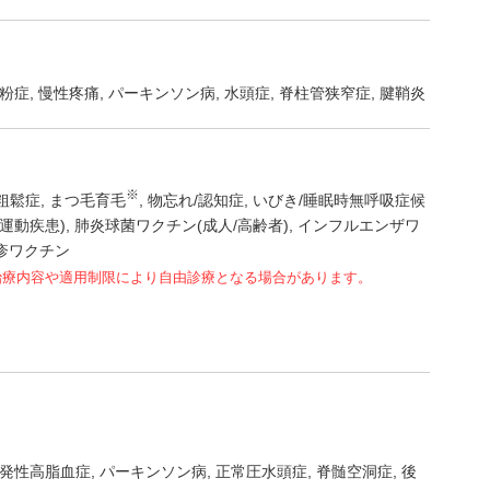
粉症
慢性疼痛
パーキンソン病
水頭症
脊柱管狭窄症
腱鞘炎
※
粗鬆症
まつ毛育毛
物忘れ/認知症
いびき/睡眠時無呼吸症候
運動疾患)
肺炎球菌ワクチン(成人/高齢者)
インフルエンザワ
疹ワクチン
治療内容や適用制限により自由診療となる場合があります。
発性高脂血症
パーキンソン病
正常圧水頭症
脊髄空洞症
後