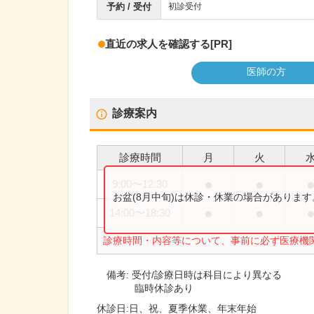
予約 / 受付
初診受付
直近の求人を確認する
[PR]
医師の方
診療案内
診療時間
月
火
●
●
9:00
〜
12:30
お盆(8月中旬)は休診・休業の場合がありま
●
●
14:00
〜
18:30
診療時間・内容等について、事前に必ず医療機
備考:
受付/診療日時は科目により異なる
臨時休診あり
休診日:
日、祝、夏季休業、年末年始