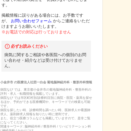
す。
掲載情報に誤りがある場合には、お手数です
が、
お問い合わせフォーム
からご連絡をいただ
けますようお願いいたします。
※お電話での対応は行っておりません
必ずお読みください
病気に関するご相談や各医院への個別のお問
い合わせ・紹介などは受け付けておりませ
ん。
小金井市
の
医療法人社団一白会 菊地脳神経外科・整形外科
情報
病院なび では、
東京都
小金井市
の
菊地脳神経外科・整形外科
の
評判・求人・転職
情報を掲載しています。
病院なび では市区町村別/診療科目別に病院・医院・薬局を探せ
るほか、予約ができる医療機関や、キーワードでの検索も可能
です。
病院を探したい時、診療時間を調べたい時、医師求人や看護師
求人、薬剤師求人情報を知りたい時に便利です。
また、役立つ医療コラムなども掲載していますので、是非ご覧
になってください。
関連キーワード:
脳神経外科 / 整形外科 / リハビリテーション科
/ 神経内科 / かかりつけ