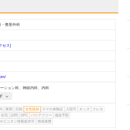
科・整形外科
クセス]
com/
ーション科
、
神経内科
、
内科
す
約
夜間
日祝
女性医師
スマホ保険証
入院可
キッズ
クレカ
在宅
訪問
DPC
バリアフリー
感染予防
オピニオン情報提供可
地域連携