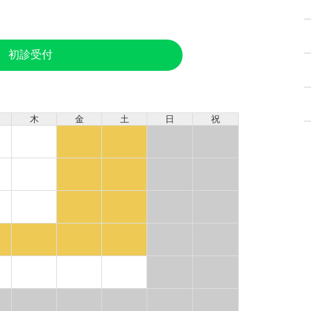
初診受付
木
金
土
日
祝