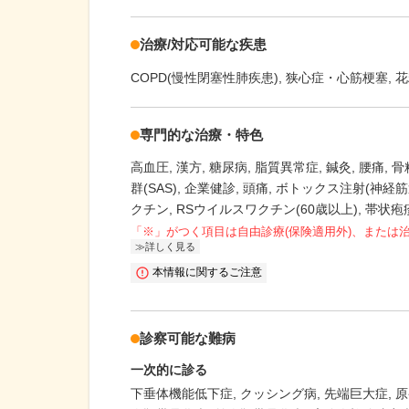
治療/対応可能な疾患
COPD(慢性閉塞性肺疾患)
狭心症・心筋梗塞
花
専門的な治療・特色
高血圧
漢方
糖尿病
脂質異常症
鍼灸
腰痛
骨
群(SAS)
企業健診
頭痛
ボトックス注射(神経筋
クチン
RSウイルスワクチン(60歳以上)
帯状疱
「※」がつく項目は自由診療(保険適用外)、または
詳しく見る
本情報に関するご注意
診察可能な難病
一次的に診る
下垂体機能低下症
クッシング病
先端巨大症
原