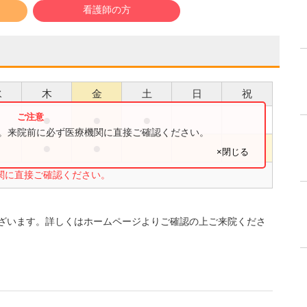
看護師の方
水
木
金
土
日
祝
●
●
●
●
す。来院前に必ず医療機関に直接ご確認ください。
●
●
●
×閉じる
関に直接ご確認ください。
ざいます。詳しくはホームページよりご確認の上ご来院くださ