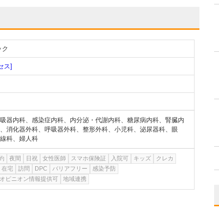
ック
セス]
吸器内科
、
感染症内科
、
内分泌・代謝内科
、
糖尿病内科
、
腎臓内
、
消化器外科
、
呼吸器外科
、
整形外科
、
小児科
、
泌尿器科
、
眼
線科
、
婦人科
約
夜間
日祝
女性医師
スマホ保険証
入院可
キッズ
クレカ
在宅
訪問
DPC
バリアフリー
感染予防
オピニオン情報提供可
地域連携