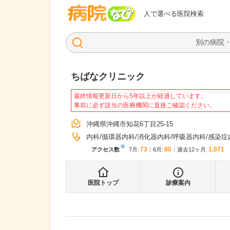
病院なび
人で選べる医院検索
ちばなクリニック
最終情報更新日から5年以上が経過しています。
事前に必ず該当の医療機関に直接ご確認ください。
沖縄県沖縄市知花6丁目25-15
内科
循環器内科
消化器内科
呼吸器内科
感染症
※
73
80
1,071
アクセス数
7月
:
6月
:
過去12ヶ月:
医院トップ
診療案内