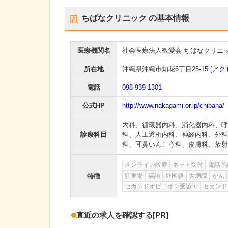
ちばなクリニック
の基本情報
医療機関名
社会医療法人敬愛会 ちばなクリニ
所在地
沖縄県沖縄市知花6丁目25-15
[アク
電話
098-939-1301
公式HP
http://www.nakagami.or.jp/chibana/
内科
、
循環器内科
、
消化器内科
、
呼
診療科目
科
、
人工透析内科
、
神経内科
、
外科
科
、
耳鼻いんこう科
、
皮膚科
、
放射
オンライン診療
ネット受付
電話予
特徴
駐車場
英語
外国語
大病院
がん
セカンドオピニオン受診可
セカンド
直近の求人を確認する
[PR]