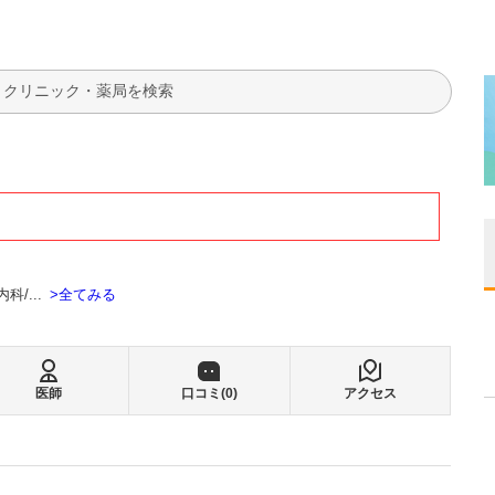
検索
全てみる
内科
...
医師
口コミ(
0
)
アクセス