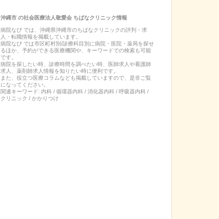
沖縄市
の
社会医療法人敬愛会 ちばなクリニック
情報
病院なび では、
沖縄県
沖縄市
の
ちばなクリニック
の
評判・求
人・転職
情報を掲載しています。
病院なび では市区町村別/診療科目別に病院・医院・薬局を探せ
るほか、予約ができる医療機関や、キーワードでの検索も可能
です。
病院を探したい時、診療時間を調べたい時、医師求人や看護師
求人、薬剤師求人情報を知りたい時に便利です。
また、役立つ医療コラムなども掲載していますので、是非ご覧
になってください。
関連キーワード:
内科 / 循環器内科 / 消化器内科 / 呼吸器内科 /
クリニック / かかりつけ