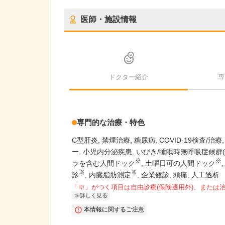
医師・施設情報
ドクター紹介
専
専門的な治療・特色
C型肝炎
禁煙治療
糖尿病
COVID-19検査/治療
ー
小児内分泌疾患
いびき/睡眠時無呼吸症候群(S
※
※
ラを含む人間ドック
土曜日可の人間ドック
※
※
診
内臓脂肪測定
企業健診
頭痛
人工透析
「※」がつく項目は自由診療(保険適用外)、または
詳しく見る
本情報に関するご注意