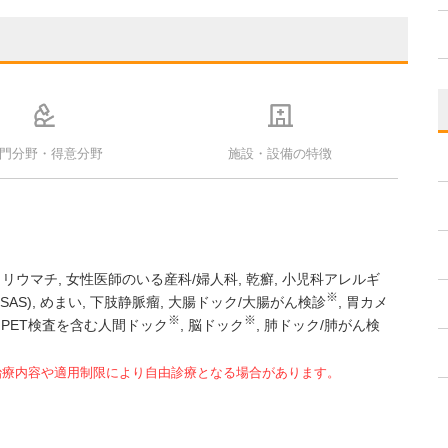
門分野・得意分野
施設・設備の特徴
リウマチ
女性医師のいる産科/婦人科
乾癬
小児科アレルギ
※
AS)
めまい
下肢静脈瘤
大腸ドック/大腸がん検診
胃カメ
※
※
PET検査を含む人間ドック
脳ドック
肺ドック/肺がん検
治療内容や適用制限により自由診療となる場合があります。