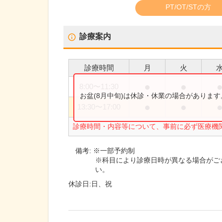
PT/OT/STの方
診療案内
診療時間
月
火
●
●
8:00
〜
11:30
お盆(8月中旬)は休診・休業の場合がありま
●
●
13:30
〜
17:00
診療時間・内容等について、事前に必ず医療機
備考:
※一部予約制
※科目により診療日時が異なる場合がご
い。
休診日:
日、祝