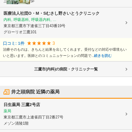
三鷹産業プラザ5F
医療法人社団O・M・Sむさし野さいとうクリニック
内科, 呼吸器科, 呼吸器内科, ...
東京都三鷹市
下連雀三丁目43番19号
グローリオ三鷹101
3
口コミ:
1
件
治療そのものは、きちんと結果を出してくれます。受付などの対応や環境もい
いと思います。医師とのコミュニュケーションの問題で...
続きを読む
三鷹市(内科)の病院・クリニック一覧
井之頭病院
近隣の薬局
日生薬局 三鷹2号店
薬局
東京都三鷹市
上連雀四丁目2番27号
メゾン清陵1階