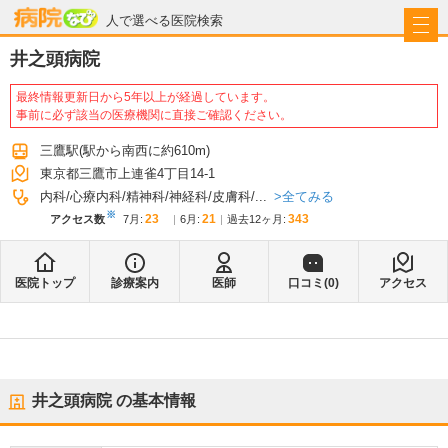
病院なび
人で選べる医院検索
井之頭病院
最終情報更新日から5年以上が経過しています。
事前に必ず該当の医療機関に直接ご確認ください。
三鷹駅
(駅から
南西に約610m
)
東京都三鷹市上連雀4丁目14-1
全てみる
内科
心療内科
精神科
神経科
皮膚科
...
※
23
21
343
アクセス数
7月
:
6月
:
過去12ヶ月:
医院トップ
診療案内
医師
口コミ(
0
)
アクセス
井之頭病院
の基本情報