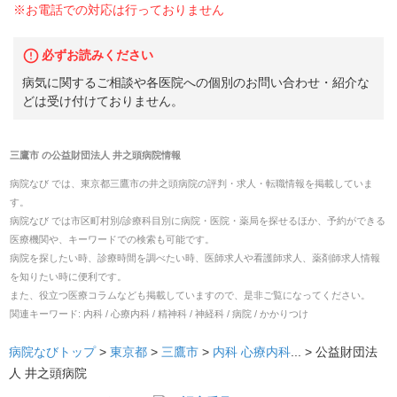
※お電話での対応は行っておりません
必ずお読みください
病気に関するご相談や各医院への個別のお問い合わせ・紹介な
どは受け付けておりません。
三鷹市
の
公益財団法人 井之頭病院
情報
病院なび では、
東京都
三鷹市
の
井之頭病院
の
評判・求人・転職
情報を掲載していま
す。
病院なび では市区町村別/診療科目別に病院・医院・薬局を探せるほか、予約ができる
医療機関や、キーワードでの検索も可能です。
病院を探したい時、診療時間を調べたい時、医師求人や看護師求人、薬剤師求人情報
を知りたい時に便利です。
また、役立つ医療コラムなども掲載していますので、是非ご覧になってください。
関連キーワード:
内科 / 心療内科 / 精神科 / 神経科 / 病院 / かかりつけ
病院なびトップ
>
東京都
>
三鷹市
>
内科
心療内科
... >
公益財団法
人 井之頭病院