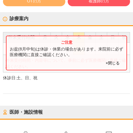
OTの方
看護師の方
診療案内
外来受付時間
月
火
水
木
金
土
日
祝
●
●
●
●
●
9:00
〜
11:00
お盆(8月中旬)は休診・休業の場合があります。来院前に必ず
医療機関に直接ご確認ください。
外来受付時間・内容等について、事前に必ず医療機関に直接ご確
×閉じる
認ください。
休診日:
土、日、祝
医師・施設情報