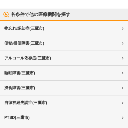
各条件で他の医療機関を探す
物忘れ/認知症
(
三鷹市
)
便秘/排便障害
(
三鷹市
)
アルコール依存症
(
三鷹市
)
睡眠障害
(
三鷹市
)
摂食障害
(
三鷹市
)
自律神経失調症
(
三鷹市
)
PTSD
(
三鷹市
)