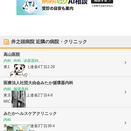
井之頭病院
近隣の病院・クリニック
高山医院
内科, 外科, 泌尿器科, ...
東京都三鷹市
上連雀4丁目2-29
医療法人社団大由会
みたか循環器内科
内科, 循環器科
東京都三鷹市
上連雀2丁目4-8
MICビル1F
みたかヘルスケアクリニック
内科
東京都三鷹市
下連雀3丁目38-4