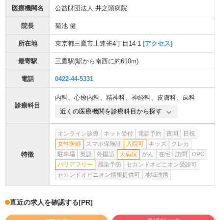
医療機関名
公益財団法人 井之頭病院
院長
菊池 健
所在地
東京都三鷹市上連雀4丁目14-1
[アクセス]
最寄駅
三鷹駅
(駅から
南西に約610m
)
電話
0422-44-5331
内科
、
心療内科
、
精神科
、
神経科
、
皮膚科
、
歯科
診療科目
近くの医療機関を診療科目から探す
オンライン診療
ネット受付
電話予約
夜間
日祝
女性医師
スマホ保険証
入院可
キッズ
クレカ
特徴
駐車場
英語
外国語
大病院
がん
在宅
訪問
DPC
バリアフリー
感染予防
セカンドオピニオン受診可
セカンドオピニオン情報提供可
地域連携
直近の求人を確認する
[PR]