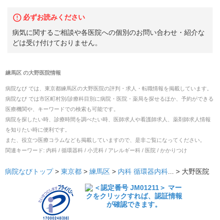
必ずお読みください
病気に関するご相談や各医院への個別のお問い合わせ・紹介な
どは受け付けておりません。
練馬区
の
大野医院
情報
病院なび では、
東京都
練馬区
の
大野医院
の
評判・求人・転職
情報を掲載しています。
病院なび では市区町村別/診療科目別に病院・医院・薬局を探せるほか、予約ができる
医療機関や、キーワードでの検索も可能です。
病院を探したい時、診療時間を調べたい時、医師求人や看護師求人、薬剤師求人情報
を知りたい時に便利です。
また、役立つ医療コラムなども掲載していますので、是非ご覧になってください。
関連キーワード:
内科 / 循環器科 / 小児科 / アレルギー科 / 医院 / かかりつけ
病院なびトップ
>
東京都
>
練馬区
>
内科
循環器内科
... >
大野医院