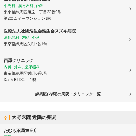
小児科, 漢方内科, 内科
東京都練馬区
旭丘一丁目32番9号
第2エムイーマンション1階
医療法人社団浩生会浩生会スズキ病院
消化器科, 内科, 外科, ...
東京都練馬区
栄町7番1号
西澤クリニック
内科, 外科, 泌尿器科
東京都練馬区
栄町6番8号
Dash.BLDGⅡ 1階
練馬区(内科)の病院・クリニック一覧
大野医院
近隣の薬局
たむら薬局旭丘店