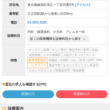
所在地
東京都練馬区旭丘一丁目55番5号
[アクセス]
最寄駅
江古田駅
(駅から
南東に約250m
)
電話
03-3951-8182
内科
、
循環器科
、
小児科
、
アレルギー科
診療科目
近くの医療機関を診療科目から探す
オンライン診療
ネット受付
電話予約
夜間
日祝
女性医師
スマホ保険証
入院可
キッズ
クレカ
特徴
駐車場
英語
外国語
大病院
がん
在宅
訪問
DPC
バリアフリー
感染予防
セカンドオピニオン受診可
セカンドオピニオン情報提供可
地域連携
直近の求人を確認する
[PR]
医師の方
看護師の方
診療案内