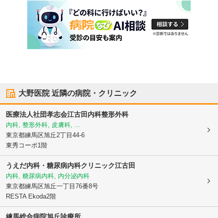
大野医院
近隣の病院・クリニック
医療法人社団孝志会
江古田内科整形外科
内科, 整形外科, 皮膚科, ...
東京都練馬区
旭丘2丁目44-6
東秀コーポ1階
うえだ内科・糖尿病内科クリニック江古田
内科, 糖尿病内科, 内分泌内科
東京都練馬区
旭丘一丁目76番8号
RESTA Ekoda2階
練馬総合病院旭丘診療所