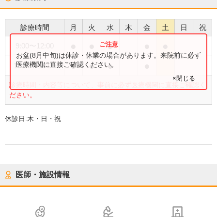
診療時間
月
火
水
木
金
土
日
祝
●
●
●
●
●
9:00
〜
12:00
お盆(8月中旬)は休診・休業の場合があります。来院前に必ず
●
●
●
●
医療機関に直接ご確認ください。
15:00
〜
18:00
×閉じる
診療時間・内容等について、事前に必ず医療機関に直接ご確認く
ださい。
休診日:
木・日・祝
医師・施設情報