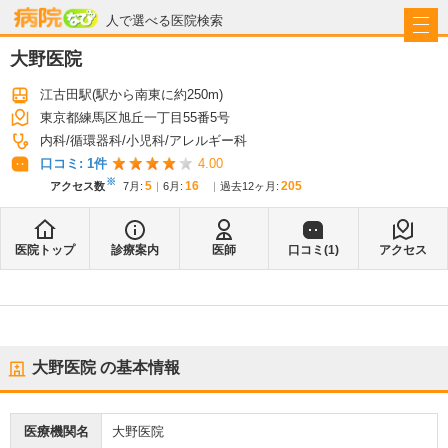
病院なび
人で選べる医院検索
大野医院
江古田駅
(駅から
南東に約250m
)
東京都練馬区旭丘一丁目55番5号
内科
循環器科
小児科
アレルギー科
口コミ:
1
件
4.00
※
5
16
205
アクセス数
7月
:
6月
:
過去12ヶ月:
医院トップ
診療案内
医師
口コミ(
1
)
アクセス
大野医院
の基本情報
医療機関名
大野医院