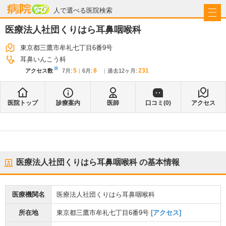
病院なび
人で選べる医院検索
医療法人社団くりはら耳鼻咽喉科
東京都三鷹市牟礼七丁目6番9号
耳鼻いんこう科
※
5
8
231
アクセス数
7月
:
6月
:
過去12ヶ月:
医院トップ
診療案内
医師
口コミ(
0
)
アクセス
医療法人社団くりはら耳鼻咽喉科
の基本情報
医療機関名
医療法人社団くりはら耳鼻咽喉科
所在地
東京都三鷹市牟礼七丁目6番9号
[アクセス]