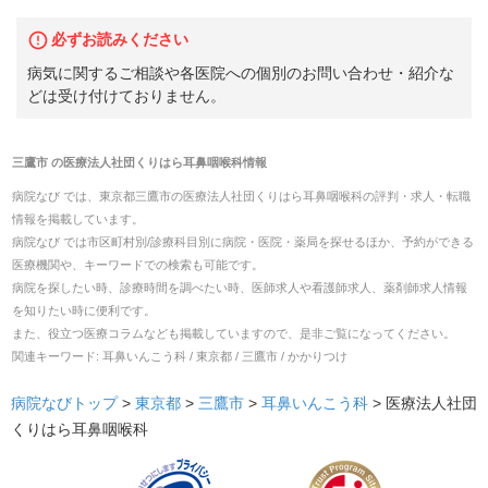
必ずお読みください
病気に関するご相談や各医院への個別のお問い合わせ・紹介な
どは受け付けておりません。
三鷹市
の
医療法人社団くりはら耳鼻咽喉科
情報
病院なび では、
東京都
三鷹市
の
医療法人社団くりはら耳鼻咽喉科
の
評判・求人・転職
情報を掲載しています。
病院なび では市区町村別/診療科目別に病院・医院・薬局を探せるほか、予約ができる
医療機関や、キーワードでの検索も可能です。
病院を探したい時、診療時間を調べたい時、医師求人や看護師求人、薬剤師求人情報
を知りたい時に便利です。
また、役立つ医療コラムなども掲載していますので、是非ご覧になってください。
関連キーワード:
耳鼻いんこう科 / 東京都 / 三鷹市 / かかりつけ
病院なびトップ
>
東京都
>
三鷹市
>
耳鼻いんこう科
>
医療法人社団
くりはら耳鼻咽喉科