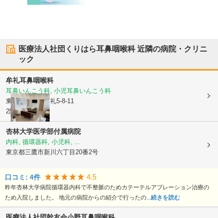
医療法人社団くりはら耳鼻咽喉科
近隣の病院・クリニ
ック
牟礼耳鼻咽喉科
耳鼻いんこう科, 小児耳鼻いんこう科
東京都三鷹市
牟礼5-8-11
2階
杏林大学医学部付属病院
内科, 循環器科, 小児科, ...
東京都三鷹市
新川六丁目20番2号
4.5
口コミ:
4
件
昨年杏林大学病院循環器内科で不整脈のためカテーテルアブレーション治療の
ため入院しました。 地元の病院からの紹介で行ったの...
続きを読む
医療法人社団幹友会小野耳鼻咽喉科