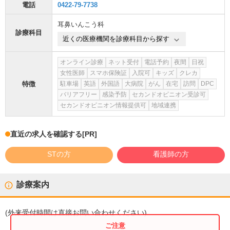
電話
0422-79-7738
耳鼻いんこう科
診療科目
近くの医療機関を診療科目から探す
オンライン診療
ネット受付
電話予約
夜間
日祝
女性医師
スマホ保険証
入院可
キッズ
クレカ
特徴
駐車場
英語
外国語
大病院
がん
在宅
訪問
DPC
バリアフリー
感染予防
セカンドオピニオン受診可
セカンドオピニオン情報提供可
地域連携
直近の求人を確認する
[PR]
STの方
看護師の方
診療案内
(
外来受付時間
は直接お問い合わせください)