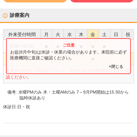
診療案内
外来受付時間
月
火
水
木
金
土
日
祝
●
●
●
●
●
9:00
〜
12:30
お盆(8月中旬)は休診・休業の場合があります。来院前に必ず
●
●
●
●
医療機関に直接ご確認ください。
15:00
〜
18:00
×閉じる
外来受付時間・内容等について、事前に必ず医療機関に直接ご確
認ください。
備考:
水曜PMのみ 木・土曜AMのみ 7～9月PM開始は15:30から
臨時休診あり
休診日:
日・祝