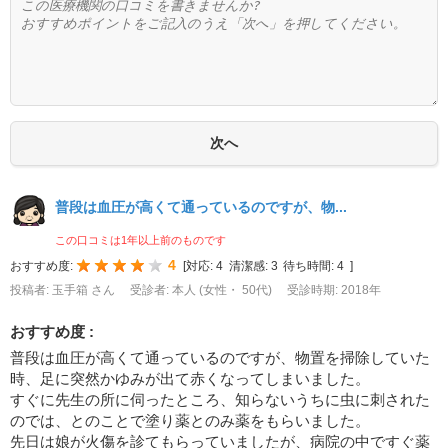
普段は血圧が高くて通っているのですが、物...
この口コミは1年以上前のものです
4
おすすめ度:
[
対応:
4
清潔感:
3
待ち時間:
4
]
投稿者: 玉手箱 さん
受診者: 本人 (女性・ 50代)
受診時期: 2018年
おすすめ度 :
普段は血圧が高くて通っているのですが、物置を掃除していた
時、足に突然かゆみが出て赤くなってしまいました。
すぐに先生の所に伺ったところ、知らないうちに虫に刺された
のでは、とのことで塗り薬とのみ薬をもらいました。
先日は娘が火傷を診てもらっていましたが、病院の中ですぐ薬