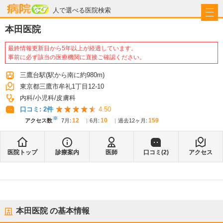
病院なび
人で選べる医院検索
本田医院
最終情報更新日から5年以上が経過しています。
事前に必ず該当の医療機関に直接ご確認ください。
三鷹台駅
(駅から
南に約980m
)
東京都三鷹市牟礼1丁目12-10
内科
小児科
皮膚科
口コミ:
2
件
4.50
※
12
10
159
アクセス数
7月
:
6月
:
過去12ヶ月:
医院トップ
診療案内
医師
口コミ(
2
)
アクセス
本田医院
の基本情報