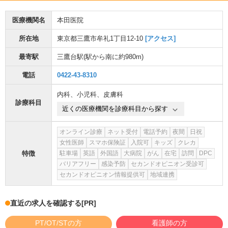
医療機関名
本田医院
所在地
東京都三鷹市牟礼1丁目12-10
[アクセス]
最寄駅
三鷹台駅
(駅から
南に約980m
)
電話
0422-43-8310
内科
、
小児科
、
皮膚科
診療科目
近くの医療機関を診療科目から探す
オンライン診療
ネット受付
電話予約
夜間
日祝
女性医師
スマホ保険証
入院可
キッズ
クレカ
特徴
駐車場
英語
外国語
大病院
がん
在宅
訪問
DPC
バリアフリー
感染予防
セカンドオピニオン受診可
セカンドオピニオン情報提供可
地域連携
直近の求人を確認する
[PR]
PT/OT/STの方
看護師の方