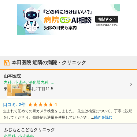
本田医院
近隣の病院・クリニック
山本医院
内科, 小児科, 消化器内科, ...
東京都三鷹市
牟礼2丁目11-5
4
口コミ:
2
件
生まれて初めての胃カメラ検査をしました。 先生は検査について、丁寧に説明
をしてくださり、鎮静剤も適量を使用していただき、...
続きを読む
ふじもとこどもクリニック
小児科, 小児外科