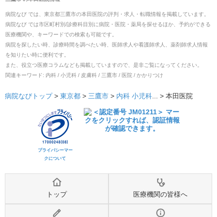
病院なび では、
東京都
三鷹市
の
本田医院
の
評判・求人・転職
情報を掲載しています。
病院なび では市区町村別/診療科目別に病院・医院・薬局を探せるほか、予約ができる
医療機関や、キーワードでの検索も可能です。
病院を探したい時、診療時間を調べたい時、医師求人や看護師求人、薬剤師求人情報
を知りたい時に便利です。
また、役立つ医療コラムなども掲載していますので、是非ご覧になってください。
関連キーワード:
内科 / 小児科 / 皮膚科 / 三鷹市 / 医院 / かかりつけ
病院なびトップ
>
東京都
>
三鷹市
>
内科
小児科
... >
本田医院
プライバシーマー
クについて
トップ
医療機関の皆様へ