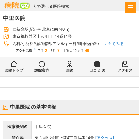
病院なび
人で選べる医院検索
中里医院
西荻窪駅
(駅から
北東に約740m
)
東京都杉並区上荻4丁目14番14号
全てみる
内科
小児科
循環器科
アレルギー科
脳神経内科
...
※
2
7
49
アクセス数
7月
:
6月
:
過去12ヶ月:
医院トップ
診療案内
医師
口コミ(
0
)
アクセス
中里医院
の基本情報
医療機関名
中里医院
所在地
東京都杉並区上荻4丁目14番14号
[アクセス]