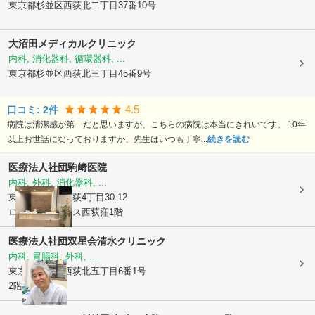
東京都杉並区
西荻北二丁目37番10号
大沼田メディカルクリニック
内科, 消化器科, 循環器科, ...
東京都杉並区
西荻北三丁目45番9号
4.5
口コミ:
2
件
病院は清潔感が第一だと思いますが、こちらの病院は本当にきれいです。 10年
以上お世話になっておりますが、先生はいつも丁寧...
続きを読む
医療法人社団
駒﨑医院
内科, 外科, 消化器科, ...
東京都杉並区
上荻4丁目30-12
ロイヤルプレイス西荻窪1階
医療法人社団双星会清水クリニック
内科, 胃腸科, 外科, ...
東京都杉並区
西荻北五丁目6番1号
2階