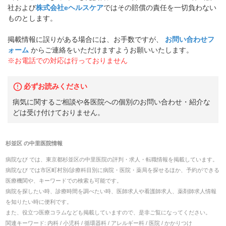
社および
株式会社eヘルスケア
ではその賠償の責任を一切負わない
ものとします。
掲載情報に誤りがある場合には、お手数ですが、
お問い合わせフ
ォーム
からご連絡をいただけますようお願いいたします。
※お電話での対応は行っておりません
必ずお読みください
病気に関するご相談や各医院への個別のお問い合わせ・紹介な
どは受け付けておりません。
杉並区
の
中里医院
情報
病院なび では、
東京都
杉並区
の
中里医院
の
評判・求人・転職
情報を掲載しています。
病院なび では市区町村別/診療科目別に病院・医院・薬局を探せるほか、予約ができる
医療機関や、キーワードでの検索も可能です。
病院を探したい時、診療時間を調べたい時、医師求人や看護師求人、薬剤師求人情報
を知りたい時に便利です。
また、役立つ医療コラムなども掲載していますので、是非ご覧になってください。
関連キーワード:
内科 / 小児科 / 循環器科 / アレルギー科 / 医院 / かかりつけ