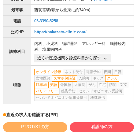
最寄駅
西荻窪駅
(駅から
北東に約740m
)
電話
03-3390-5258
公式HP
https://nakazato-clinic.com/
内科
、
小児科
、
循環器科
、
アレルギー科
、
脳神経内
科
、
糖尿病内科
診療科目
近くの医療機関を診療科目から探す
オンライン診療
ネット受付
電話予約
夜間
日祝
女性医師
スマホ保険証
入院可
キッズ
クレカ
特徴
駐車場
英語
外国語
大病院
がん
在宅
訪問
DPC
バリアフリー
感染予防
セカンドオピニオン受診可
セカンドオピニオン情報提供可
地域連携
直近の求人を確認する
[PR]
PT/OT/STの方
看護師の方