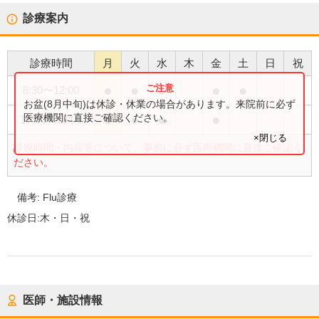
診療案内
診療時間
月
火
水
木
金
土
日
祝
●
●
●
●
●
8:30
〜
12:00
お盆(8月中旬)は休診・休業の場合があります。来院前に必ず
●
●
●
●
医療機関に直接ご確認ください。
15:00
〜
18:00
×閉じる
診療時間・内容等について、事前に必ず医療機関に直接ご確認く
ださい。
備考:
Flu診療
休診日:
木・日・祝
医師・施設情報