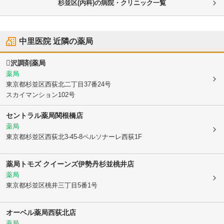
杉並区(内科)の病院・クリニック一覧
中里医院
近隣の薬局
沢調剤薬局
薬局
東京都杉並区
西荻北二丁目37番24号
スカイマンション102号
セントラル薬局関根橋店
薬局
東京都杉並区
西荻北3-45-8ペルソナーレ西荻1F
薬局トモズ クイーンズ伊勢丹杉並桃井店
薬局
東京都杉並区
桃井三丁目5番1号
オーベル薬局西荻北店
薬局