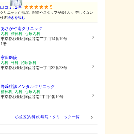
5
口コミ:
2
件
クリニックが清潔、院長やスタッフが優しい、苦しくない
検査
続きを読む
あさがや南クリニック
内科, 精神科, 心療内科
東京都杉並区
阿佐谷南二丁目14番19号
1階
家田医院
内科, 外科, 泌尿器科
東京都杉並区
阿佐谷南一丁目32番23号
野﨑往診メンタルクリニック
精神科, 内科, 心療内科
東京都杉並区
阿佐谷南2丁目9番19号
杉並区(内科)の病院・クリニック一覧