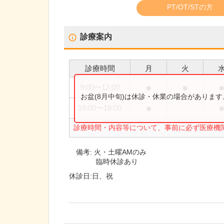
PT/OT/STの方
診療案内
診療時間
月
火
●
●
9:00
〜
12:00
お盆(8月中旬)は休診・休業の場合がありま
●
16:00
〜
18:00
診療時間・内容等について、事前に必ず医療機
備考:
火・土曜AMのみ
臨時休診あり
休診日:
日、祝