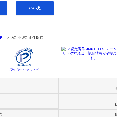
いいえ
科
... >
内科小児科山住医院
プライバシーマークについて
約