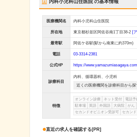
内科小児科山住医院
の基本情報
医療機関名
内科小児科山住医院
所在地
東京都杉並区阿佐谷南1丁目38-2
[
最寄駅
阿佐ケ谷駅
(駅から
南東に約370m
)
電話
03-3314-2381
公式HP
https://www.yamazumiasagaya.com
内科
、
循環器科
、
小児科
診療科目
近くの医療機関を診療科目から探
オンライン診療
ネット受付
電話予
特徴
駐車場
英語
外国語
大病院
がん
セカンドオピニオン受診可
セカンド
直近の求人を確認する
[PR]