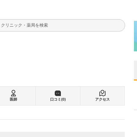
検索
医師
口コミ(
0
)
アクセス