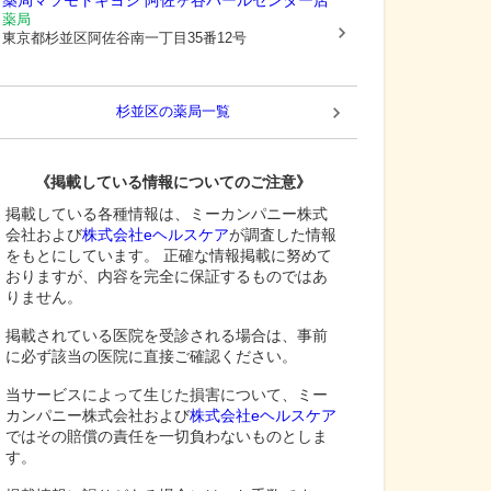
薬局マツモトキヨシ 阿佐ヶ谷パールセンター店
薬局
東京都杉並区
阿佐谷南一丁目35番12号
杉並区
の薬局一覧
《掲載している情報についてのご注意》
掲載している各種情報は、ミーカンパニー株式
会社および
株式会社eヘルスケア
が調査した情報
をもとにしています。 正確な情報掲載に努めて
おりますが、内容を完全に保証するものではあ
りません。
掲載されている医院を受診される場合は、事前
に必ず該当の医院に直接ご確認ください。
当サービスによって生じた損害について、ミー
カンパニー株式会社および
株式会社eヘルスケア
ではその賠償の責任を一切負わないものとしま
す。