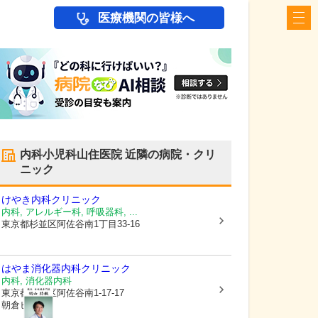
医療機関の皆様へ
内科小児科山住医院
近隣の病院・クリ
ニック
けやき内科クリニック
内科, アレルギー科, 呼吸器科, ...
東京都杉並区
阿佐谷南1丁目33-16
はやま消化器内科クリニック
内科, 消化器内科
東京都杉並区
阿佐谷南1-17-17
朝倉ビル1階