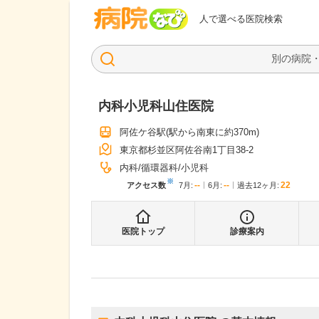
病院なび
人で選べる医院検索
内科小児科山住医院
阿佐ケ谷駅
(駅から
南東に約370m
)
東京都杉並区阿佐谷南1丁目38-2
内科
循環器科
小児科
※
--
--
22
アクセス数
7月
:
6月
:
過去12ヶ月:
医院トップ
診療案内