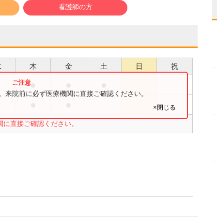
看護師の方
水
木
金
土
日
祝
●
●
●
●
す。来院前に必ず医療機関に直接ご確認ください。
●
●
●
×閉じる
関に直接ご確認ください。