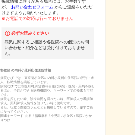
掲載情報に誤りがある場合には、お手数です
が、
お問い合わせフォーム
からご連絡をいただ
けますようお願いいたします。
※お電話での対応は行っておりません
必ずお読みください
病気に関するご相談や各医院への個別のお問
い合わせ・紹介などは受け付けておりませ
ん。
杉並区
の
内科小児科山住医院
情報
病院なび では、
東京都
杉並区
の
内科小児科山住医院
の
評判・求
人・転職
情報を掲載しています。
病院なび では市区町村別/診療科目別に病院・医院・薬局を探せ
るほか、予約ができる医療機関や、キーワードでの検索も可能
です。
病院を探したい時、診療時間を調べたい時、医師求人や看護師
求人、薬剤師求人情報を知りたい時に便利です。
また、役立つ医療コラムなども掲載していますので、是非ご覧
になってください。
関連キーワード:
内科 / 循環器科 / 小児科 / 杉並区 / 医院 / かか
りつけ