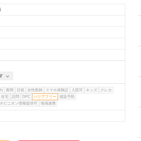
科
す
約
夜間
日祝
女性医師
スマホ保険証
入院可
キッズ
クレカ
在宅
訪問
DPC
バリアフリー
感染予防
オピニオン情報提供可
地域連携