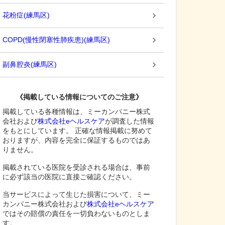
花粉症
(
練馬区
)
COPD(慢性閉塞性肺疾患)
(
練馬区
)
副鼻腔炎
(
練馬区
)
《掲載している情報についてのご注意》
掲載している各種情報は、ミーカンパニー株式
会社および
株式会社eヘルスケア
が調査した情報
をもとにしています。 正確な情報掲載に努めて
おりますが、内容を完全に保証するものではあ
りません。
掲載されている医院を受診される場合は、事前
に必ず該当の医院に直接ご確認ください。
当サービスによって生じた損害について、ミー
カンパニー株式会社および
株式会社eヘルスケア
ではその賠償の責任を一切負わないものとしま
す。