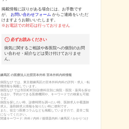
掲載情報に誤りがある場合には、お手数です
が、
お問い合わせフォーム
からご連絡をいただ
けますようお願いいたします。
※お電話での対応は行っておりません
必ずお読みください
病気に関するご相談や各医院への個別のお問
い合わせ・紹介などは受け付けておりませ
ん。
練馬区
の
医療法人社団宮本外科 宮本外科内科
情報
病院なび では、
東京都
練馬区
の
宮本外科内科
の
評判・求人・転
職
情報を掲載しています。
病院なび では市区町村別/診療科目別に病院・医院・薬局を探せ
るほか、予約ができる医療機関や、キーワードでの検索も可能
です。
病院を探したい時、診療時間を調べたい時、医師求人や看護師
求人、薬剤師求人情報を知りたい時に便利です。
また、役立つ医療コラムなども掲載していますので、是非ご覧
になってください。
関連キーワード:
外科 / 内科 / 循環器内科 / 練馬区 / かかりつけ