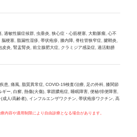
瘍
過敏性腸症候群
虫垂炎
狭心症・心筋梗塞
大動脈瘤
心不
脳梗塞
脂漏性湿疹
帯状疱疹
膝内障
脊柱管狭窄症
腱鞘炎
包皮炎
腎盂腎炎
前立腺肥大症
クラミジア感染症
過活動膀
疾患
痛風
脂質異常症
COVID-19検査/治療
足の外科
膝関節
ルギー
白癬
熱傷(火傷)
掌蹠膿疱症
睡眠障害
便秘/排便障害
(成人/高齢者)
インフルエンザワクチン
帯状疱疹ワクチン
高
治療内容や適用制限により自由診療となる場合があります。