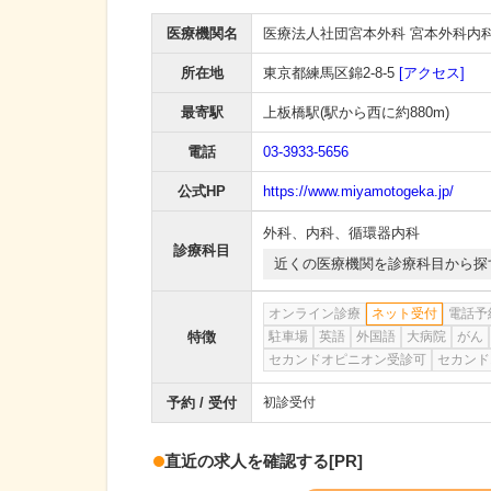
医療機関名
医療法人社団宮本外科 宮本外科内
所在地
東京都練馬区錦2-8-5
[アクセス]
最寄駅
上板橋駅
(駅から
西に約880m
)
電話
03-3933-5656
公式HP
https://www.miyamotogeka.jp/
外科
、
内科
、
循環器内科
診療科目
近くの医療機関を診療科目から探
オンライン診療
ネット受付
電話予
特徴
駐車場
英語
外国語
大病院
がん
セカンドオピニオン受診可
セカンド
予約 / 受付
初診受付
直近の求人を確認する
[PR]