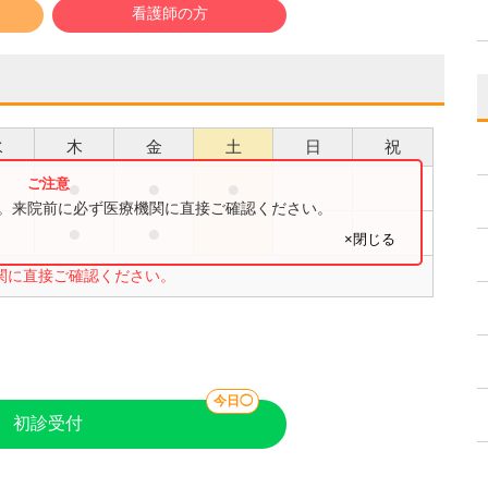
看護師の方
水
木
金
土
日
祝
●
●
●
す。来院前に必ず医療機関に直接ご確認ください。
●
●
×閉じる
関に直接ご確認ください。
今日◯
初診受付