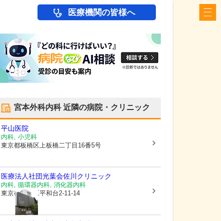
医療機関の皆様へ
宮本外科内科
近隣の病院・クリニック
平山医院
内科, 小児科
東京都板橋区
上板橋二丁目16番5号
医療法人社団光葉会
佐川クリニック
内科, 循環器内科, 消化器内科
東京都練馬区
平和台2-11-14