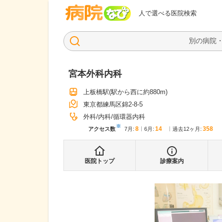
病院なび
人で選べる医院検索
宮本外科内科
上板橋駅
(駅から
西に約880m
)
東京都練馬区錦2-8-5
外科
内科
循環器内科
※
8
14
358
アクセス数
7月
:
6月
:
過去12ヶ月:
医院トップ
診療案内