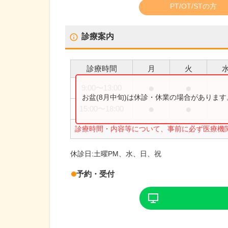
PT/OT/STの方
診療案内
診療時間
月
火
●
●
9:00
〜
13:00
お盆(8月中旬)は休診・休業の場合がありま
●
●
15:00
〜
18:00
診療時間・内容等について、事前に必ず医療機
休診日:
土曜PM、水、日、祝
予約・受付