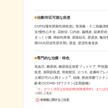
治療/対応可能な疾患
COPD(慢性閉塞性肺疾患)
胃潰瘍・十二指腸潰
全/慢性心不全
花粉症
口内炎
扁桃炎
副鼻腔炎
ぎっくり腰
神経性疼痛
尿路結石
尿道炎
亀頭
胱/UUI(切迫性尿失禁)
貧血
逆流性食道炎
専門的な治療・特色
高血圧
糖尿病
糖尿病足病変フットケア
甲状腺
疾患
肩関節疾患
骨粗鬆症
ロコモ
皮膚科アレ
※
土曜日可の人間ドック
頭痛
肺炎球菌ワクチン
齢者のCOVID-19ワクチン(定期接種)
「※」がつく項目は自由診療(保険適用外)、または
詳しく見る
本情報に関するご注意