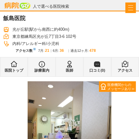
病院なび
人で選べる医院検索
飯島医院
光が丘駅
(駅から
南西に約400m
)
東京都練馬区光が丘7丁目3-6 102号
内科
アレルギー科
小児科
※
21
36
478
アクセス数
7月
:
6月
:
過去12ヶ月:
医院トップ
診療案内
医師
口コミ(
0
)
アクセス
医療機関からの
メッセージあり