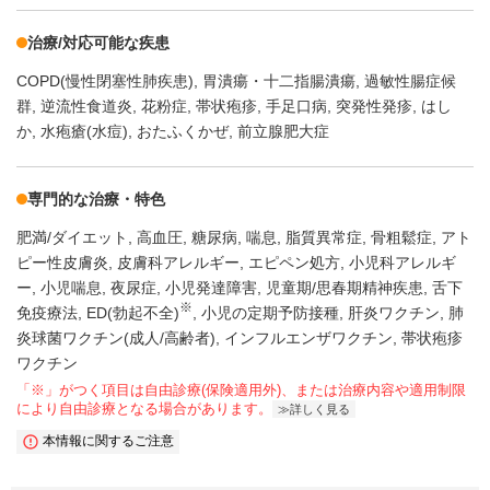
治療/対応可能な疾患
COPD(慢性閉塞性肺疾患)
胃潰瘍・十二指腸潰瘍
過敏性腸症候
群
逆流性食道炎
花粉症
帯状疱疹
手足口病
突発性発疹
はし
か
水疱瘡(水痘)
おたふくかぜ
前立腺肥大症
専門的な治療・特色
肥満/ダイエット
高血圧
糖尿病
喘息
脂質異常症
骨粗鬆症
アト
ピー性皮膚炎
皮膚科アレルギー
エピペン処方
小児科アレルギ
ー
小児喘息
夜尿症
小児発達障害
児童期/思春期精神疾患
舌下
※
免疫療法
ED(勃起不全)
小児の定期予防接種
肝炎ワクチン
肺
炎球菌ワクチン(成人/高齢者)
インフルエンザワクチン
帯状疱疹
ワクチン
「※」がつく項目は自由診療(保険適用外)、または治療内容や適用制限
により自由診療となる場合があります。
詳しく見る
本情報に関するご注意