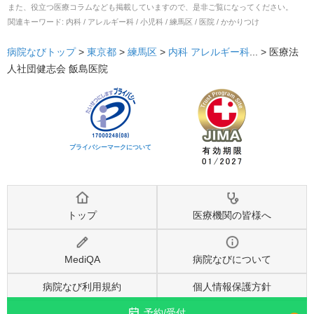
また、役立つ医療コラムなども掲載していますので、是非ご覧になってください。
関連キーワード:
内科 / アレルギー科 / 小児科 / 練馬区 / 医院 / かかりつけ
病院なびトップ
>
東京都
>
練馬区
>
内科
アレルギー科
... >
医療法
人社団健志会 飯島医院
プライバシーマークについて
トップ
医療機関の皆様へ
MediQA
病院なびについて
病院なび利用規約
個人情報保護方針
予約/受付