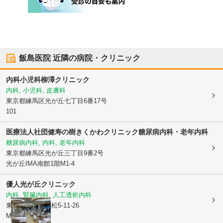
飯島医院
近隣の病院・クリニック
内科小児科柳澤クリニック
内科, 小児科, 皮膚科
東京都練馬区
光が丘七丁目6番17号
101
医療法人社団健寿の樹きくかわクリニック糖尿病内科・老年内科
糖尿病内科, 内科, 老年内科
東京都練馬区
光が丘三丁目9番2号
光が丘IMA南館1階M1-4
優人光が丘クリニック
内科, 腎臓内科, 人工透析内科
東京都練馬区
高松5-11-26
MKビル7F