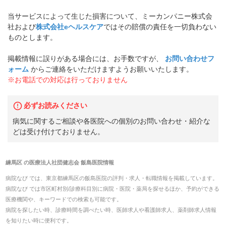
当サービスによって生じた損害について、ミーカンパニー株式会
社および
株式会社eヘルスケア
ではその賠償の責任を一切負わない
ものとします。
掲載情報に誤りがある場合には、お手数ですが、
お問い合わせフ
ォーム
からご連絡をいただけますようお願いいたします。
※お電話での対応は行っておりません
必ずお読みください
病気に関するご相談や各医院への個別のお問い合わせ・紹介な
どは受け付けておりません。
練馬区
の
医療法人社団健志会 飯島医院
情報
病院なび では、
東京都
練馬区
の
飯島医院
の
評判・求人・転職
情報を掲載しています。
病院なび では市区町村別/診療科目別に病院・医院・薬局を探せるほか、予約ができる
医療機関や、キーワードでの検索も可能です。
病院を探したい時、診療時間を調べたい時、医師求人や看護師求人、薬剤師求人情報
を知りたい時に便利です。