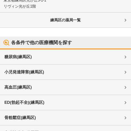
東京都練馬区
光が丘5-1-1
リヴィン光が丘1階
練馬区
の薬局一覧
各条件で他の医療機関を探す
糖尿病
(
練馬区
)
小児発達障害
(
練馬区
)
高血圧
(
練馬区
)
ED(勃起不全)
(
練馬区
)
骨粗鬆症
(
練馬区
)