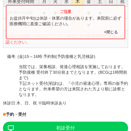
外来受付時間
月
火
水
木
金
土
日
祝
●
●
●
●
●
8:45
〜
11:45
お盆(8月中旬)は休診・休業の場合があります。来院前に必ず
●
●
●
●
医療機関に直接ご確認ください。
14:15
〜
17:45
×閉じる
外来受付時間・内容等について、事前に必ず医療機関に直接ご確
認ください。
備考:
(金)15～16時:予約制(予防接種と乳児検診)
当院では、栄養相談、発達心理相談を実施しております。
予防接種 受付終了30分前までとなります。(BCGは1時間前
まで)
下記ネット受付(初診)は、『小児の発達心理』専用の仮予約
となります。外来希望の方は来院された方より順に診察と
なります。
休診日:
木、日、祝 ※臨時休診あり
予約・受付
初診受付