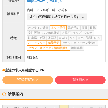
公式HP
https://www.iijima-cl.jp/
内科
、
アレルギー科
、
小児科
診療科目
近くの医療機関を診療科目から探す
オンライン診療
ネット受付
電話予約
夜間
日祝
女性医師
スマホ保険証
入院可
キッズ
クレカ
特徴
駐車場
英語
外国語
大病院
がん
在宅
訪問
DPC
バリアフリー
感染予防
セカンドオピニオン受診可
セカンドオピニオン情報提供可
地域連携
予約 / 受付
初診受付
直近の求人を確認する
[PR]
PT/OT/STの方
看護師の方
診療案内