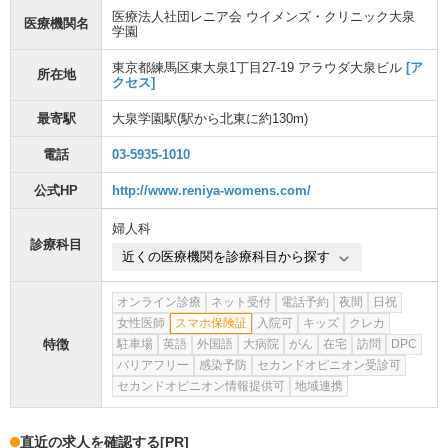
医療法人社団レニア会 ウイメンズ・クリニック大泉
医療機関名
学園
東京都練馬区東大泉1丁目27-19 アラウダ大泉ビル
[ア
所在地
クセス]
最寄駅
大泉学園駅
(駅から
北東に約130m
)
電話
03-5935-1010
公式HP
http://www.reniya-womens.com/
婦人科
診療科目
近くの医療機関を診療科目から探す
オンライン診療
ネット受付
電話予約
夜間
日祝
女性医師
スマホ保険証
入院可
キッズ
クレカ
特徴
駐車場
英語
外国語
大病院
がん
在宅
訪問
DPC
バリアフリー
感染予防
セカンドオピニオン受診可
セカンドオピニオン情報提供可
地域連携
直近の求人を確認する
[PR]