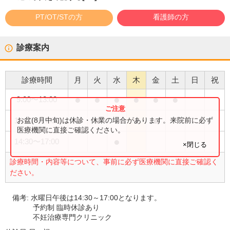
PT/OT/STの方
看護師の方
診療案内
診療時間
月
火
水
木
金
土
日
祝
●
●
●
●
●
●
9:00
〜
13:00
●
●
●
●
お盆(8月中旬)は休診・休業の場合があります。来院前に必ず
14:00
〜
17:00
医療機関に直接ご確認ください。
●
14:30
〜
17:00
×閉じる
診療時間・内容等について、事前に必ず医療機関に直接ご確認く
ださい。
備考:
水曜日午後は14:30～17:00となります。
予約制 臨時休診あり
不妊治療専門クリニック