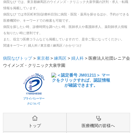
病院なび では、
東京都
練馬区
の
ウイメンズ・クリニック大泉学園
の
評判・求人・転職
情報を掲載しています。
病院なび では市区町村別/診療科目別に病院・医院・薬局を探せるほか、予約ができる
医療機関や、キーワードでの検索も可能です。
病院を探したい時、診療時間を調べたい時、医師求人や看護師求人、薬剤師求人情報
を知りたい時に便利です。
また、役立つ医療コラムなども掲載していますので、是非ご覧になってください。
関連キーワード:
婦人科 / 東京都 / 練馬区 / かかりつけ
病院なびトップ
>
東京都
>
練馬区
>
婦人科
>
医療法人社団レニア会
ウイメンズ・クリニック大泉学園
プライバシーマー
クについて
トップ
医療機関の皆様へ