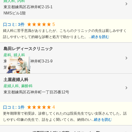
婦人科, 内科
東京都練馬区
石神井町2-15-1
NMSビル1階
5
口コミ:
3
件
婦人科に苦手意識がありましたが、こちらのクリニックの先生は親しみやすく
話しやすいそして的確な診断と処方で助かりました。 ...
続きを読む
島田レディースクリニック
産科, 婦人科
東京都練馬区
石神井町3-21-9
第3島光ビル4階
土屋産婦人科
産婦人科, 麻酔科
東京都練馬区
石神井町一丁目25番12号
4
口コミ:
1
件
更年期障害で初受診。診察してくれたのは院長先生でない女医さんでした。話
しやすい印象の先生で、話をよく聞いてくれ、納得のい...
続きを読む