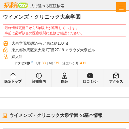
病院なび
人で選べる医院検索
ウイメンズ・クリニック大泉学園
最終情報更新日から5年以上が経過しています。
事前に必ず該当の医療機関に直接ご確認ください。
大泉学園駅
(駅から
北東に約130m
)
東京都練馬区東大泉1丁目27-19 アラウダ大泉ビル
婦人科
※
33
39
431
アクセス数
7月
:
6月
:
過去12ヶ月:
医院トップ
診療案内
医師
口コミ(
0
)
アクセス
ウイメンズ・クリニック大泉学園
の基本情報