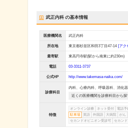
武正内科
の基本情報
医療機関名
武正内科
所在地
東京都杉並区和田3丁目47-14
[アク
最寄駅
東高円寺駅
(駅から
南東に約230m
)
電話
03-3311-3737
公式HP
http://www.takemasa-naika.com/
内科
、
心療内科
、
呼吸器科
、
消化器
診療科目
近くの医療機関を診療科目から探
オンライン診療
ネット受付
電話予
特徴
駐車場
英語
外国語
大病院
がん
セカンドオピニオン受診可
セカンド