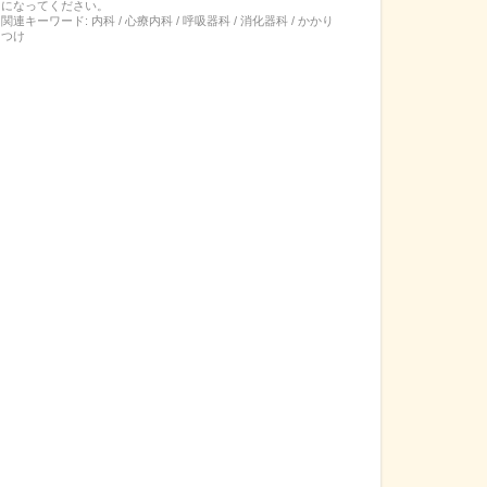
になってください。
関連キーワード:
内科 / 心療内科 / 呼吸器科 / 消化器科 / かかり
つけ