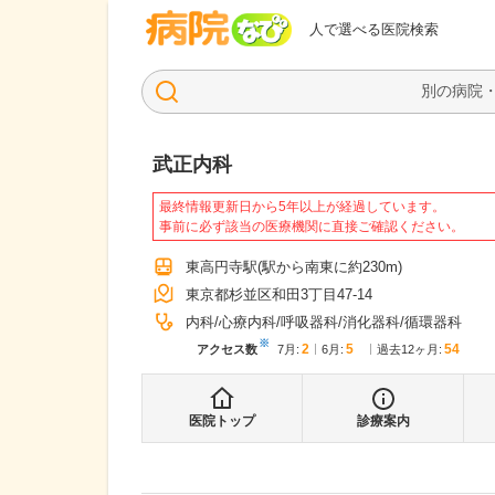
病院なび
人で選べる医院検索
武正内科
最終情報更新日から5年以上が経過しています。
事前に必ず該当の医療機関に直接ご確認ください。
東高円寺駅
(駅から
南東に約230m
)
東京都杉並区和田3丁目47-14
内科
心療内科
呼吸器科
消化器科
循環器科
※
2
5
54
アクセス数
7月
:
6月
:
過去12ヶ月:
医院トップ
診療案内