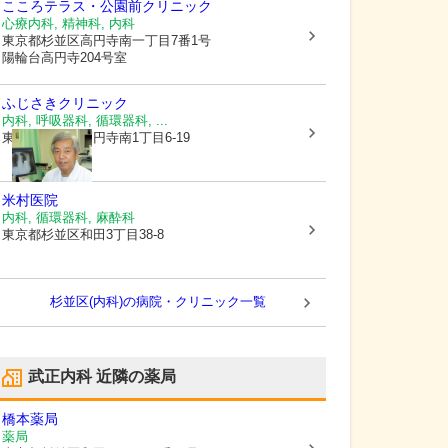
こころテラス・公園前クリニック
心療内科, 精神科, 内科
東京都杉並区
高円寺南一丁目7番1号
陽輪台高円寺204号室
ふじさきクリニック
内科, 呼吸器科, 循環器科, ...
東京都杉並区
高円寺南1丁目6-19
米村医院
内科, 循環器科, 麻酔科
東京都杉並区
和田3丁目38-8
杉並区(内科)の病院・クリニック一覧
武正内科
近隣の薬局
橋本薬局
薬局