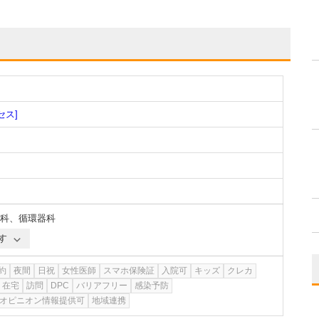
セス]
科
、
循環器科
す
約
夜間
日祝
女性医師
スマホ保険証
入院可
キッズ
クレカ
在宅
訪問
DPC
バリアフリー
感染予防
オピニオン情報提供可
地域連携