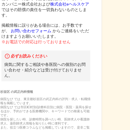
カンパニー株式会社および
株式会社eヘルスケア
ではその賠償の責任を一切負わないものとしま
す。
掲載情報に誤りがある場合には、お手数です
が、
お問い合わせフォーム
からご連絡をいただ
けますようお願いいたします。
※お電話での対応は行っておりません
必ずお読みください
病気に関するご相談や各医院への個別のお問
い合わせ・紹介などは受け付けておりませ
ん。
杉並区
の
武正内科
情報
病院なび では、
東京都
杉並区
の
武正内科
の
評判・求人・転職
情
報を掲載しています。
病院なび では市区町村別/診療科目別に病院・医院・薬局を探せ
るほか、予約ができる医療機関や、キーワードでの検索も可能
です。
病院を探したい時、診療時間を調べたい時、医師求人や看護師
求人、薬剤師求人情報を知りたい時に便利です。
また、役立つ医療コラムなども掲載していますので、是非ご覧