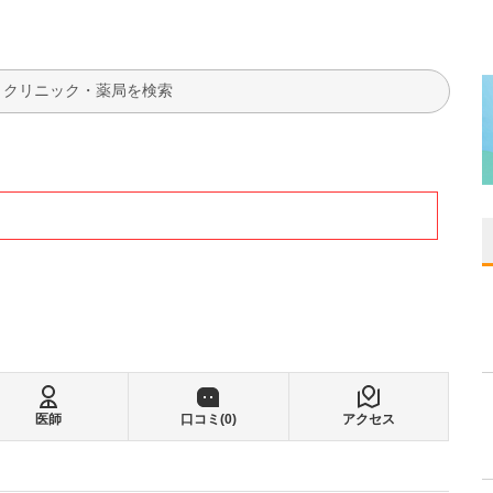
検索
医師
口コミ(
0
)
アクセス