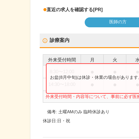
直近の求人を確認する
[PR]
医師の方
診療案内
外来受付時間
月
火
●
●
8:30
〜
12:00
お盆(8月中旬)は休診・休業の場合がありま
●
●
14:30
〜
18:00
外来受付時間・内容等について、事前に必ず医
備考:
土曜AMのみ 臨時休診あり
休診日:
日・祝