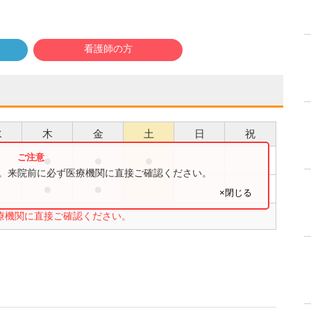
看護師の方
水
木
金
土
日
祝
●
●
●
●
す。来院前に必ず医療機関に直接ご確認ください。
●
●
●
×閉じる
療機関に直接ご確認ください。