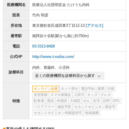
医療機関名
医療法人社団明笙会 たけうち内科
院長
竹内 明彦
所在地
東京都杉並区成田東3丁目12-13
[アクセス]
最寄駅
南阿佐ケ谷駅
(駅から
南に約750m
)
電話
03-3313-8428
公式HP
http://www.t-naika.com/
内科
、
胃腸科
、
小児科
診療科目
近くの医療機関を診療科目から探す
オンライン診療
ネット受付
電話予約
夜間
日祝
女性医師
スマホ保険証
入院可
キッズ
クレカ
特徴
駐車場
英語
外国語
大病院
がん
在宅
訪問
DPC
バリアフリー
感染予防
セカンドオピニオン受診可
セカンドオピニオン情報提供可
地域連携