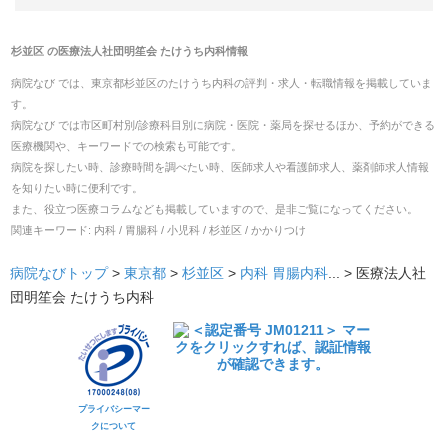
杉並区
の
医療法人社団明笙会 たけうち内科
情報
病院なび では、
東京都
杉並区
の
たけうち内科
の
評判・求人・転職
情報を掲載していま
す。
病院なび では市区町村別/診療科目別に病院・医院・薬局を探せるほか、予約ができる
医療機関や、キーワードでの検索も可能です。
病院を探したい時、診療時間を調べたい時、医師求人や看護師求人、薬剤師求人情報
を知りたい時に便利です。
また、役立つ医療コラムなども掲載していますので、是非ご覧になってください。
関連キーワード:
内科 / 胃腸科 / 小児科 / 杉並区 / かかりつけ
病院なびトップ
>
東京都
>
杉並区
>
内科
胃腸内科
... >
医療法人社
団明笙会 たけうち内科
プライバシーマー
クについて