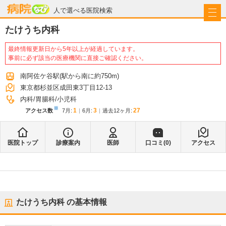
病院なび
人で選べる医院検索
たけうち内科
最終情報更新日から5年以上が経過しています。
事前に必ず該当の医療機関に直接ご確認ください。
南阿佐ケ谷駅
(駅から
南に約750m
)
東京都杉並区成田東3丁目12-13
内科
胃腸科
小児科
※
1
3
27
アクセス数
7月
:
6月
:
過去12ヶ月:
医院トップ
診療案内
医師
口コミ(
0
)
アクセス
たけうち内科
の基本情報