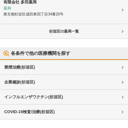
有限会社 多田薬局
薬局
東京都杉並区
成田東四丁目34番20号
杉並区
の薬局一覧
各条件で他の医療機関を探す
禁煙治療
(
杉並区
)
企業健診
(
杉並区
)
インフルエンザワクチン
(
杉並区
)
COVID-19検査/治療
(
杉並区
)