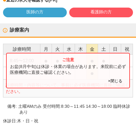
直近の求人を確認する
[PR]
医師の方
看護師の方
診療案内
診療時間
月
火
水
木
金
土
日
祝
●
●
●
●
●
8:45
〜
12:00
お盆(8月中旬)は休診・休業の場合があります。来院前に必ず
●
●
●
●
医療機関に直接ご確認ください。
15:00
〜
18:00
×閉じる
診療時間・内容等について、事前に必ず医療機関に直接ご確認く
ださい。
備考:
土曜AMのみ 受付時間:8:30～11:45 14:30～18:00 臨時休診
あり
休診日:
木・日・祝