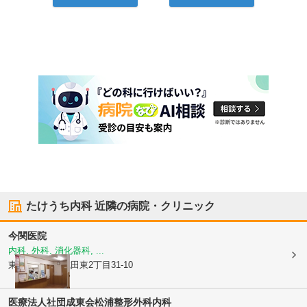
たけうち内科
近隣の病院・クリニック
今関医院
内科, 外科, 消化器科, ...
東京都杉並区
成田東2丁目31-10
医療法人社団成東会松浦整形外科内科