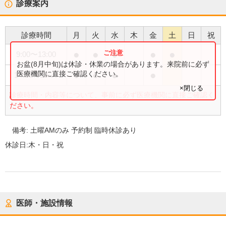
診療案内
診療時間
月
火
水
木
金
土
日
祝
●
●
●
●
●
9:00
〜
13:00
お盆(8月中旬)は休診・休業の場合があります。来院前に必ず
●
●
●
●
医療機関に直接ご確認ください。
14:30
〜
19:30
×閉じる
診療時間・内容等について、事前に必ず医療機関に直接ご確認く
ださい。
備考:
土曜AMのみ 予約制 臨時休診あり
休診日:
木・日・祝
医師・施設情報