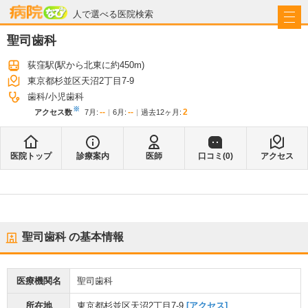
病院なび
人で選べる医院検索
聖司歯科
荻窪駅
(駅から
北東に約450m
)
東京都杉並区天沼2丁目7-9
歯科
小児歯科
※
--
--
2
アクセス数
7月
:
6月
:
過去12ヶ月:
医院トップ
診療案内
医師
口コミ(
0
)
アクセス
聖司歯科
の基本情報
医療機関名
聖司歯科
所在地
東京都杉並区天沼2丁目7-9
[アクセス]