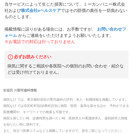
当サービスによって生じた損害について、ミーカンパニー株式会
社および
株式会社eヘルスケア
ではその賠償の責任を一切負わない
ものとします。
掲載情報に誤りがある場合には、お手数ですが、
お問い合わせフ
ォーム
からご連絡をいただけますようお願いいたします。
※お電話での対応は行っておりません
必ずお読みください
病気に関するご相談や各医院への個別のお問い合わせ・紹介な
どは受け付けておりません。
杉並区
の
聖司歯科
情報
病院なび では、
東京都
杉並区
の
聖司歯科
の
評判・求人・転職
情報を掲載しています。
病院なび では市区町村別/診療科目別に病院・医院・薬局を探せるほか、予約ができる
医療機関や、キーワードでの検索も可能です。
病院を探したい時、診療時間を調べたい時、医師求人や看護師求人、薬剤師求人情報
を知りたい時に便利です。
また、役立つ医療コラムなども掲載していますので、是非ご覧になってください。