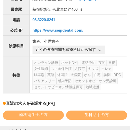
最寄駅
荻窪駅
(駅から
北東に約450m
)
電話
03-3220-8241
公式HP
https://www.seijidental.com/
歯科
、
小児歯科
診療科目
近くの医療機関を診療科目から探す
オンライン診療
ネット受付
電話予約
夜間
日祝
女性医師
スマホ保険証
入院可
キッズ
クレカ
特徴
駐車場
英語
外国語
大病院
がん
在宅
訪問
DPC
バリアフリー
感染予防
セカンドオピニオン受診可
セカンドオピニオン情報提供可
地域連携
直近の求人を確認する
[PR]
歯科衛生士の方
歯科助手の方