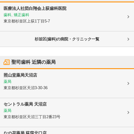
医療法人社団白翔会
上荻歯科医院
歯科, 矯正歯科
東京都杉並区
上荻1丁目5-7
杉並区(歯科)の病院・クリニック一覧
聖司歯科
近隣の薬局
照山堂薬局天沼店
薬局
東京都杉並区
天沼3-30-36
セントラル薬局 天沼店
薬局
東京都杉並区
天沼三丁目2番23号
なの花薬局 荻窪北口店