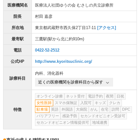
医療機関名
医療法人社団ゆうの会 むさしの共立診療所
院長
村田 嘉彦
所在地
東京都武蔵野市西久保2丁目17-11
[アクセス]
最寄駅
三鷹駅
(駅から
北に約910m
)
電話
0422-52-2512
公式HP
http://www.kyoritsuclinic.org/
内科
、
消化器科
診療科目
近くの医療機関を診療科目から探す
オンライン診療
ネット受付
電話予約
夜間
日祝
女性医師
スマホ保険証
入院可
キッズ
クレカ
特徴
駐車場
英語
外国語
大病院
がん
在宅
訪問
DPC
バリアフリー
感染予防
セカンドオピニオン受診可
セカンドオピニオン情報提供可
地域連携