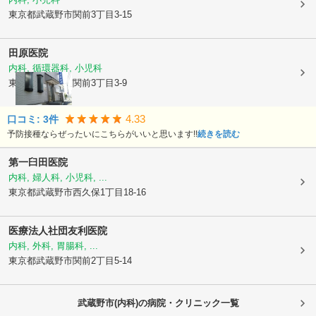
東京都武蔵野市
関前3丁目3-15
田原医院
内科, 循環器科, 小児科
東京都武蔵野市
関前3丁目3-9
4.33
口コミ:
3
件
予防接種ならぜったいにこちらがいいと思います!!
続きを読む
第一臼田医院
内科, 婦人科, 小児科, ...
東京都武蔵野市
西久保1丁目18-16
医療法人社団
友利医院
内科, 外科, 胃腸科, ...
東京都武蔵野市
関前2丁目5-14
武蔵野市(内科)の病院・クリニック一覧