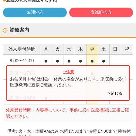
直近の求人を確認する
[PR]
医師の方
看護師の方
診療案内
外来受付時間
月
火
水
木
金
土
日
祝
●
●
●
●
●
●
9:00
〜
12:00
●
15:30
〜
17:00
お盆(8月中旬)は休診・休業の場合があります。来院前に必ず
●
医療機関に直接ご確認ください。
15:30
〜
17:30
×閉じる
●
15:30
〜
19:00
外来受付時間・内容等について、事前に必ず医療機関に直接ご確
認ください。
備考:
火・木・土曜AMのみ 水曜17:30まで 金曜17:00まで 臨時休