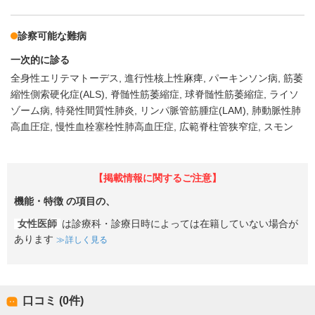
診察可能な難病
一次的に診る
全身性エリテマトーデス
進行性核上性麻痺
パーキンソン病
筋萎
縮性側索硬化症(ALS)
脊髄性筋萎縮症
球脊髄性筋萎縮症
ライソ
ゾーム病
特発性間質性肺炎
リンパ脈管筋腫症(LAM)
肺動脈性肺
高血圧症
慢性血栓塞栓性肺高血圧症
広範脊柱管狭窄症
スモン
【掲載情報に関するご注意】
機能・特徴
の項目の、
女性医師
は診療科・診療日時によっては在籍していない場合が
あります
詳しく見る
口コミ (0件)