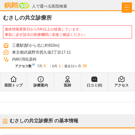
病院なび
人で選べる医院検索
むさしの共立診療所
最終情報更新日から5年以上が経過しています。
事前に必ず該当の医療機関に直接ご確認ください。
三鷹駅
(駅から
北に約910m
)
東京都武蔵野市西久保2丁目17-11
内科
消化器科
※
5
1
35
アクセス数
7月
:
6月
:
過去12ヶ月:
医院トップ
診療案内
医師
口コミ(
0
)
アクセス
むさしの共立診療所
の基本情報