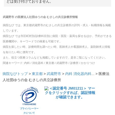
どは受け付けておりません。
武蔵野市
の
医療法人社団ゆうの会 むさしの共立診療所
情報
病院なび では、
東京都
武蔵野市
の
むさしの共立診療所
の
評判・求人・転職
情報を掲載
しています。
病院なび では市区町村別/診療科目別に病院・医院・薬局を探せるほか、予約ができる
医療機関や、キーワードでの検索も可能です。
病院を探したい時、診療時間を調べたい時、医師求人や看護師求人、薬剤師求人情報
を知りたい時に便利です。
また、役立つ医療コラムなども掲載していますので、是非ご覧になってください。
関連キーワード:
内科 / 消化器科 / 東京都 / 武蔵野市 / 診療所 / かかりつけ
病院なびトップ
>
東京都
>
武蔵野市
>
内科
消化器内科
... >
医療法
人社団ゆうの会 むさしの共立診療所
プライバシーマー
クについて