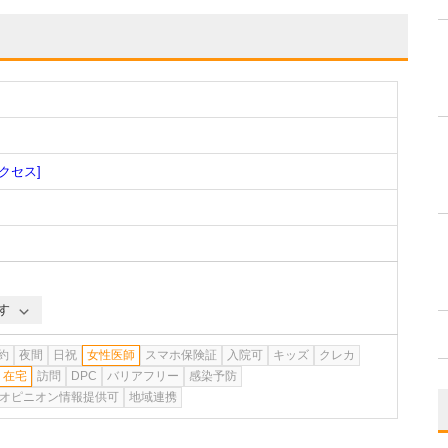
アクセス]
す
約
夜間
日祝
女性医師
スマホ保険証
入院可
キッズ
クレカ
在宅
訪問
DPC
バリアフリー
感染予防
オピニオン情報提供可
地域連携