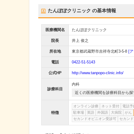
たんぽぽクリニック
の基本情報
医療機関名
たんぽぽクリニック
院長
井上 俊之
所在地
東京都武蔵野市吉祥寺北町3-5-8
[
電話
0422-51-5143
公式HP
http://www.tanpopo-clinic.info/
内科
診療科目
近くの医療機関を診療科目から探
オンライン診療
ネット受付
電話予
特徴
駐車場
英語
外国語
大病院
がん
セカンドオピニオン受診可
セカンド