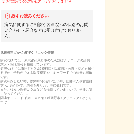
※お電話での対応は行っておりません
必ずお読みください
病気に関するご相談や各医院への個別のお問
い合わせ・紹介などは受け付けておりませ
ん。
武蔵野市
の
たんぽぽクリニック
情報
病院なび では、
東京都
武蔵野市
の
たんぽぽクリニック
の
評判・
求人・転職
情報を掲載しています。
病院なび では市区町村別/診療科目別に病院・医院・薬局を探せ
るほか、予約ができる医療機関や、キーワードでの検索も可能
です。
病院を探したい時、診療時間を調べたい時、医師求人や看護師
求人、薬剤師求人情報を知りたい時に便利です。
また、役立つ医療コラムなども掲載していますので、是非ご覧
になってください。
関連キーワード:
内科 / 東京都 / 武蔵野市 / クリニック / かかり
つけ