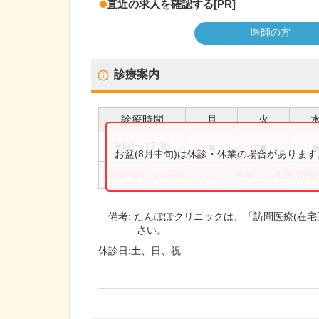
直近の求人を確認する
[PR]
医師の方
診療案内
診療時間
月
火
●
●
9:00
〜
17:30
お盆(8月中旬)は休診・休業の場合がありま
診療時間・内容等について、事前に必ず医療機
備考:
たんぽぽクリニックは、「訪問医療(在宅
さい。
休診日:
土、日、祝