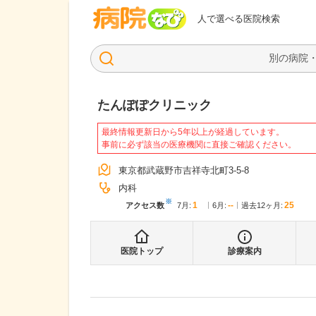
病院なび
人で選べる医院検索
たんぽぽクリニック
最終情報更新日から5年以上が経過しています。
事前に必ず該当の医療機関に直接ご確認ください。
東京都武蔵野市吉祥寺北町3-5-8
内科
※
1
--
25
アクセス数
7月
:
6月
:
過去12ヶ月:
医院トップ
診療案内