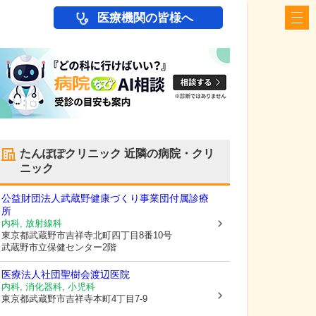
医療機関の皆様へ
たんぽぽクリニック
近隣の病院・クリ
ニック
公益財団法人武蔵野健康づくり事業団付属診療
所
内科, 放射線科
東京都武蔵野市
吉祥寺北町四丁目8番10号
武蔵野市立保健センター2階
医療法人社団聖樹会
渡辺医院
内科, 消化器科, 小児科
東京都武蔵野市
吉祥寺本町4丁目7-9