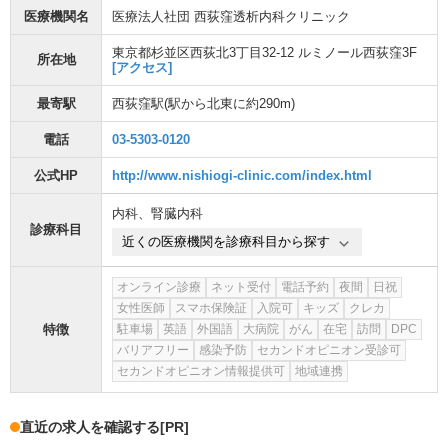
医療機関名
医療法人社団 西荻窪透析内科クリニック
東京都杉並区西荻北3丁目32-12 ルミノール西荻窪3F
所在地
[アクセス]
最寄駅
西荻窪駅
(駅から
北東に約290m
)
電話
03-5303-0120
公式HP
http://www.nishiogi-clinic.com/index.html
内科
、
腎臓内科
診療科目
近くの医療機関を診療科目から探す
オンライン診療
ネット受付
電話予約
夜間
日祝
女性医師
スマホ保険証
入院可
キッズ
クレカ
特徴
駐車場
英語
外国語
大病院
がん
在宅
訪問
DPC
バリアフリー
感染予防
セカンドオピニオン受診可
セカンドオピニオン情報提供可
地域連携
直近の求人を確認する
[PR]