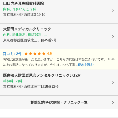
山口内科耳鼻咽喉科医院
内科, 耳鼻いんこう科
東京都杉並区
西荻北3-19-10
大沼田メディカルクリニック
内科, 消化器科, 循環器科, ...
東京都杉並区
西荻北三丁目45番9号
4.5
口コミ:
2
件
病院は清潔感が第一だと思いますが、こちらの病院は本当にきれいです。 10年
以上お世話になっておりますが、先生はいつも丁寧...
続きを読む
医療法人財団岩尾会メンタルクリニックいわお
精神科, 内科
東京都杉並区
西荻北三丁目18番12号
杉並区(内科)の病院・クリニック一覧