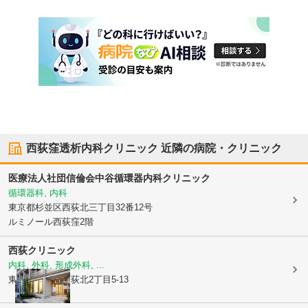
西荻窪透析内科クリニック
近隣の病院・クリニック
医療法人社団信倫会中谷循環器内科クリニック
循環器科, 内科
東京都杉並区
西荻北三丁目32番12号
ルミノール西荻窪2階
西荻クリニック
内科, 外科, 形成外科, ...
東京都杉並区
西荻北2丁目5-13