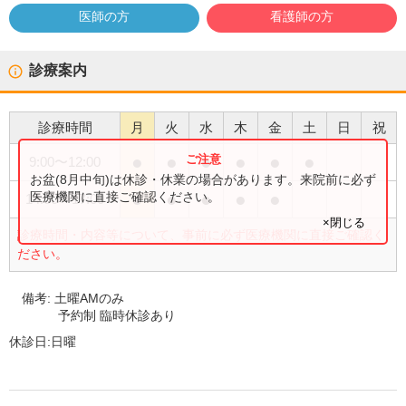
医師の方
看護師の方
診療案内
診療時間
月
火
水
木
金
土
日
祝
●
●
●
●
●
●
9:00
〜
12:00
お盆(8月中旬)は休診・休業の場合があります。来院前に必ず
●
●
●
●
●
医療機関に直接ご確認ください。
14:00
〜
17:00
×閉じる
診療時間・内容等について、事前に必ず医療機関に直接ご確認く
ださい。
備考:
土曜AMのみ
予約制 臨時休診あり
休診日:
日曜