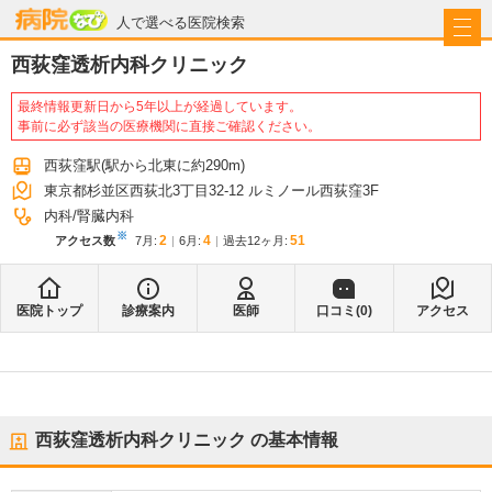
病院なび
人で選べる医院検索
西荻窪透析内科クリニック
最終情報更新日から5年以上が経過しています。
事前に必ず該当の医療機関に直接ご確認ください。
西荻窪駅
(駅から
北東に約290m
)
東京都杉並区西荻北3丁目32-12 ルミノール西荻窪3F
内科
腎臓内科
※
2
4
51
アクセス数
7月
:
6月
:
過去12ヶ月:
医院トップ
診療案内
医師
口コミ(
0
)
アクセス
西荻窪透析内科クリニック
の基本情報