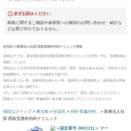
必ずお読みください
病気に関するご相談や各医院への個別のお問い合わせ・紹介な
どは受け付けておりません。
杉並区
の
医療法人社団 西荻窪透析内科クリニック
情報
病院なび では、
東京都
杉並区
の
西荻窪透析内科クリニック
の
評判・求人・転職
情報を
掲載しています。
病院なび では市区町村別/診療科目別に病院・医院・薬局を探せるほか、予約ができる
医療機関や、キーワードでの検索も可能です。
病院を探したい時、診療時間を調べたい時、医師求人や看護師求人、薬剤師求人情報
を知りたい時に便利です。
また、役立つ医療コラムなども掲載していますので、是非ご覧になってください。
関連キーワード:
内科 / 腎臓内科 / 東京都 / 杉並区 / クリニック / かかりつけ
病院なびトップ
>
東京都
>
杉並区
>
内科
腎臓内科
... >
医療法人社
団 西荻窪透析内科クリニック