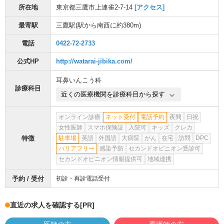
所在地
東京都三鷹市上連雀2-7-14
[アクセス]
最寄駅
三鷹駅
(駅から
南西に約380m
)
電話
0422-72-2733
公式HP
http://watarai-jibika.com/
耳鼻いんこう科
診療科目
近くの医療機関を診療科目から探す
オンライン診療
ネット受付
電話予約
夜間
日祝
女性医師
スマホ保険証
入院可
キッズ
クレカ
特徴
駐車場
英語
外国語
大病院
がん
在宅
訪問
DPC
バリアフリー
感染予防
セカンドオピニオン受診可
セカンドオピニオン情報提供可
地域連携
予約 / 受付
初診・再診電話受付
直近の求人を確認する
[PR]