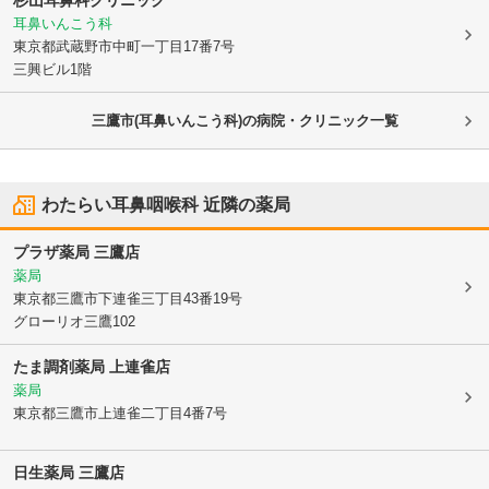
杉山耳鼻科クリニック
耳鼻いんこう科
東京都武蔵野市
中町一丁目17番7号
三興ビル1階
三鷹市(耳鼻いんこう科)の病院・クリニック一覧
わたらい耳鼻咽喉科
近隣の薬局
プラザ薬局 三鷹店
薬局
東京都三鷹市
下連雀三丁目43番19号
グローリオ三鷹102
たま調剤薬局 上連雀店
薬局
東京都三鷹市
上連雀二丁目4番7号
日生薬局 三鷹店