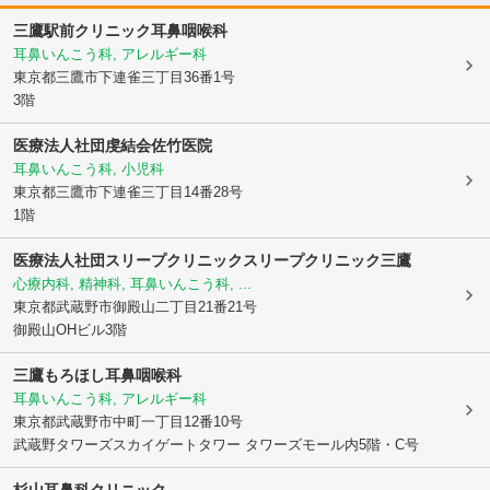
三鷹駅前クリニック耳鼻咽喉科
耳鼻いんこう科, アレルギー科
東京都三鷹市
下連雀三丁目36番1号
3階
医療法人社団虔結会佐竹医院
耳鼻いんこう科, 小児科
東京都三鷹市
下連雀三丁目14番28号
1階
医療法人社団スリープクリニック
スリープクリニック三鷹
心療内科, 精神科, 耳鼻いんこう科, ...
東京都武蔵野市
御殿山二丁目21番21号
御殿山OHビル3階
三鷹もろほし耳鼻咽喉科
耳鼻いんこう科, アレルギー科
東京都武蔵野市
中町一丁目12番10号
武蔵野タワーズスカイゲートタワー タワーズモール内5階・C号