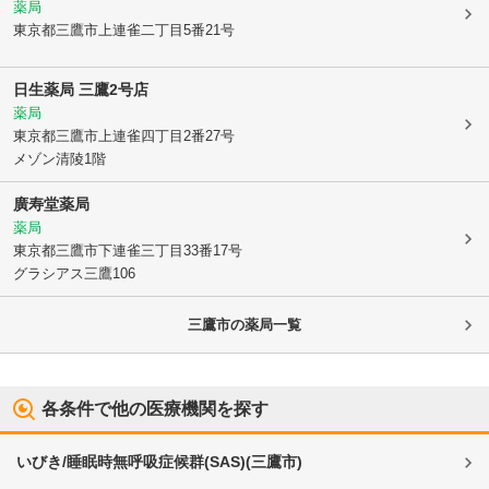
薬局
東京都三鷹市
上連雀二丁目5番21号
日生薬局 三鷹2号店
薬局
東京都三鷹市
上連雀四丁目2番27号
メゾン清陵1階
廣寿堂薬局
薬局
東京都三鷹市
下連雀三丁目33番17号
グラシアス三鷹106
三鷹市
の薬局一覧
各条件で他の医療機関を探す
いびき/睡眠時無呼吸症候群(SAS)
(
三鷹市
)