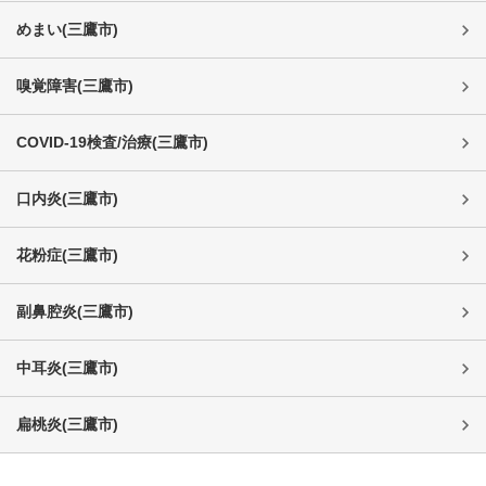
めまい
(
三鷹市
)
嗅覚障害
(
三鷹市
)
COVID-19検査/治療
(
三鷹市
)
口内炎
(
三鷹市
)
花粉症
(
三鷹市
)
副鼻腔炎
(
三鷹市
)
中耳炎
(
三鷹市
)
扁桃炎
(
三鷹市
)