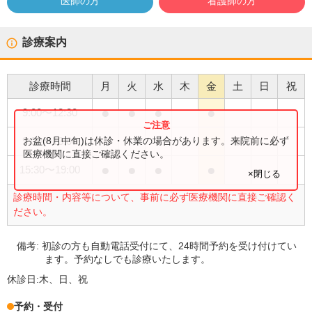
医師の方
看護師の方
診療案内
診療時間
月
火
水
木
金
土
日
祝
●
●
●
●
9:00
〜
12:30
●
お盆(8月中旬)は休診・休業の場合があります。来院前に必ず
9:00
〜
13:00
医療機関に直接ご確認ください。
●
●
●
●
15:30
〜
19:00
×閉じる
診療時間・内容等について、事前に必ず医療機関に直接ご確認く
ださい。
備考:
初診の方も自動電話受付にて、24時間予約を受け付けてい
ます。予約なしでも診療いたします。
休診日:
木、日、祝
予約・受付