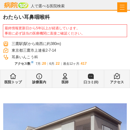
病院なび
人で選べる医院検索
わたらい耳鼻咽喉科
最終情報更新日から5年以上が経過しています。
事前に必ず該当の医療機関に直接ご確認ください。
三鷹駅
(駅から
南西に約380m
)
東京都三鷹市上連雀2-7-14
耳鼻いんこう科
※
20
22
417
アクセス数
7月
:
6月
:
過去12ヶ月:
医院トップ
診療案内
医師
口コミ(
0
)
アクセス