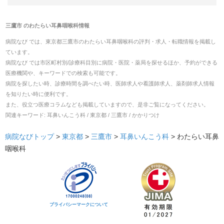
三鷹市
の
わたらい耳鼻咽喉科
情報
病院なび では、
東京都
三鷹市
の
わたらい耳鼻咽喉科
の
評判・求人・転職
情報を掲載し
ています。
病院なび では市区町村別/診療科目別に病院・医院・薬局を探せるほか、予約ができる
医療機関や、キーワードでの検索も可能です。
病院を探したい時、診療時間を調べたい時、医師求人や看護師求人、薬剤師求人情報
を知りたい時に便利です。
また、役立つ医療コラムなども掲載していますので、是非ご覧になってください。
関連キーワード:
耳鼻いんこう科 / 東京都 / 三鷹市 / かかりつけ
病院なびトップ
>
東京都
>
三鷹市
>
耳鼻いんこう科
>
わたらい耳鼻
咽喉科
プライバシーマークについて