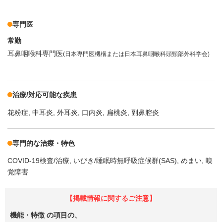
専門医
常勤
耳鼻咽喉科専門医
(日本専門医機構または日本耳鼻咽喉科頭頸部外科学会)
治療/対応可能な疾患
花粉症
中耳炎
外耳炎
口内炎
扁桃炎
副鼻腔炎
専門的な治療・特色
COVID-19検査/治療
いびき/睡眠時無呼吸症候群(SAS)
めまい
嗅
覚障害
【掲載情報に関するご注意】
機能・特徴
の項目の、