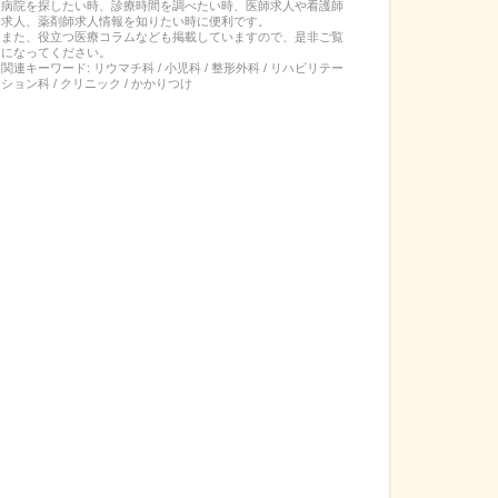
病院を探したい時、診療時間を調べたい時、医師求人や看護師
求人、薬剤師求人情報を知りたい時に便利です。
また、役立つ医療コラムなども掲載していますので、是非ご覧
になってください。
関連キーワード:
リウマチ科 / 小児科 / 整形外科 / リハビリテー
ション科 / クリニック / かかりつけ