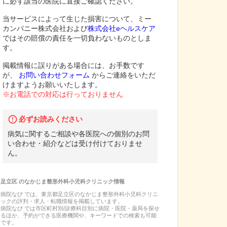
に必ず該当の医院に直接ご確認ください。
当サービスによって生じた損害について、ミー
カンパニー株式会社および
株式会社eヘルスケア
ではその賠償の責任を一切負わないものとしま
す。
掲載情報に誤りがある場合には、お手数です
が、
お問い合わせフォーム
からご連絡をいただ
けますようお願いいたします。
※お電話での対応は行っておりません
必ずお読みください
病気に関するご相談や各医院への個別のお問
い合わせ・紹介などは受け付けておりませ
ん。
足立区
の
なかじま整形外科小児科クリニック
情報
病院なび では、
東京都
足立区
の
なかじま整形外科小児科クリニ
ック
の
評判・求人・転職
情報を掲載しています。
病院なび では市区町村別/診療科目別に病院・医院・薬局を探せ
るほか、予約ができる医療機関や、キーワードでの検索も可能
です。