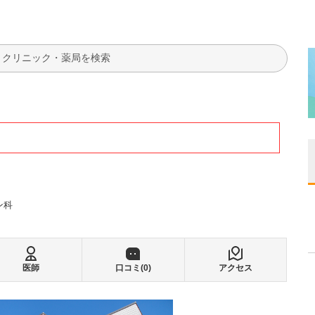
検索
ン科
医師
口コミ(
0
)
アクセス