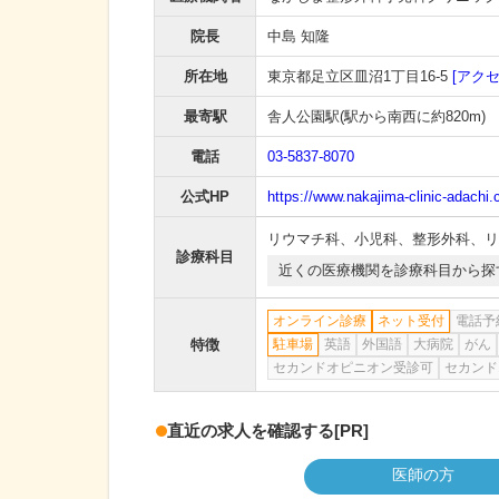
院長
中島 知隆
所在地
東京都足立区皿沼1丁目16-5
[アクセ
最寄駅
舎人公園駅
(駅から
南西に約820m
)
電話
03-5837-8070
公式HP
https://www.nakajima-clinic-adachi
リウマチ科
、
小児科
、
整形外科
、
リ
診療科目
近くの医療機関を診療科目から探
オンライン診療
ネット受付
電話予
特徴
駐車場
英語
外国語
大病院
がん
セカンドオピニオン受診可
セカンド
直近の求人を確認する
[PR]
医師の方