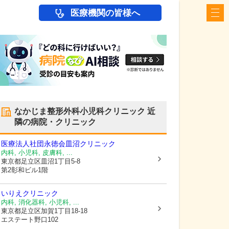
医療機関の皆様へ
なかじま整形外科小児科クリニック
近
隣の病院・クリニック
医療法人社団永徳会
皿沼クリニック
内科, 小児科, 皮膚科, ...
東京都足立区
皿沼1丁目5-8
第2彰和ビル1階
いりえクリニック
内科, 消化器科, 小児科, ...
東京都足立区
加賀1丁目18-18
エステート野口102