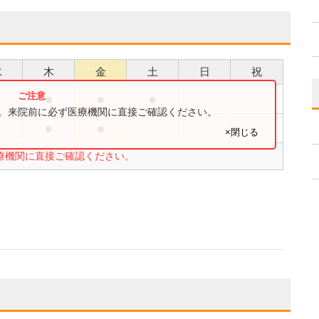
水
木
金
土
日
祝
●
●
●
す。来院前に必ず医療機関に直接ご確認ください。
●
●
×閉じる
療機関に直接ご確認ください。