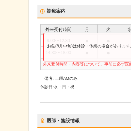
診療案内
外来受付時間
月
火
●
●
9:00
〜
12:30
お盆(8月中旬)は休診・休業の場合がありま
●
●
14:30
〜
18:00
外来受付時間・内容等について、事前に必ず医
備考:
土曜AMのみ
休診日:
水・日・祝
医師・施設情報