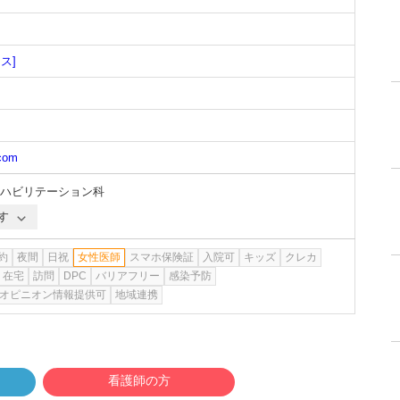
ス]
.com
ハビリテーション科
す
約
夜間
日祝
女性医師
スマホ保険証
入院可
キッズ
クレカ
在宅
訪問
DPC
バリアフリー
感染予防
オピニオン情報提供可
地域連携
看護師の方