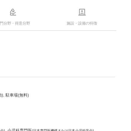
門分野・得意分野
施設・設備の特徴
)
駐車場(無料)
小児科専門医
会)
(日本専門医機構または日本小児科学会)