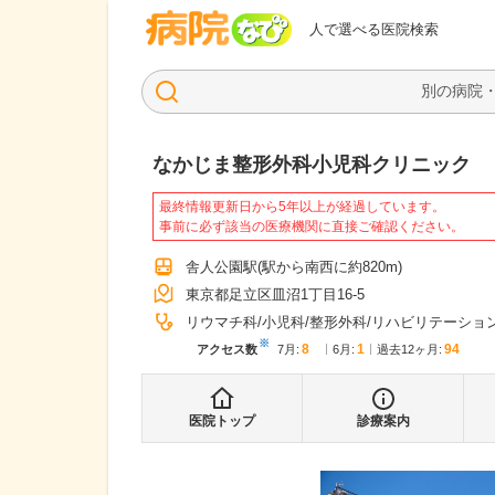
病院なび
人で選べる医院検索
なかじま整形外科小児科クリニック
最終情報更新日から5年以上が経過しています。
事前に必ず該当の医療機関に直接ご確認ください。
舎人公園駅
(駅から
南西に約820m
)
東京都足立区皿沼1丁目16-5
リウマチ科
小児科
整形外科
リハビリテーショ
※
8
1
94
アクセス数
7月
:
6月
:
過去12ヶ月:
医院トップ
診療案内