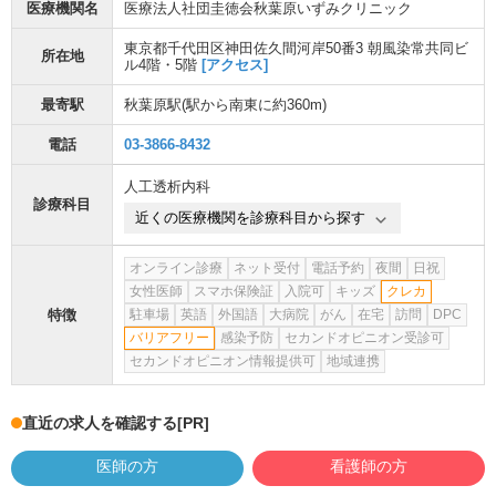
医療機関名
医療法人社団圭徳会秋葉原いずみクリニック
東京都千代田区神田佐久間河岸50番3 朝風染常共同ビ
所在地
ル4階・5階
[アクセス]
最寄駅
秋葉原駅
(駅から
南東に約360m
)
電話
03-3866-8432
人工透析内科
診療科目
近くの医療機関を診療科目から探す
オンライン診療
ネット受付
電話予約
夜間
日祝
女性医師
スマホ保険証
入院可
キッズ
クレカ
特徴
駐車場
英語
外国語
大病院
がん
在宅
訪問
DPC
バリアフリー
感染予防
セカンドオピニオン受診可
セカンドオピニオン情報提供可
地域連携
直近の求人を確認する
[PR]
医師の方
看護師の方