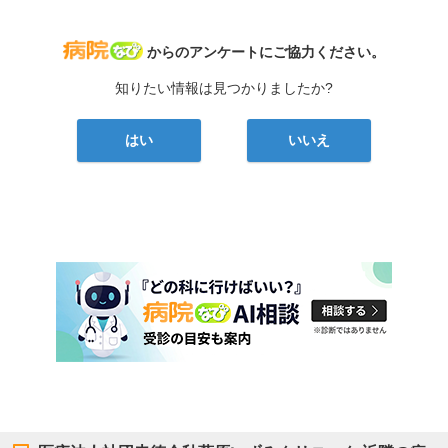
病院なび
からのアンケートにご協力ください。
知りたい情報は見つかりましたか?
はい
いいえ