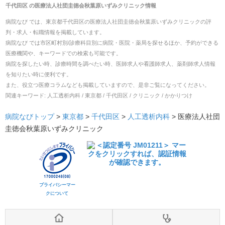
千代田区
の
医療法人社団圭徳会秋葉原いずみクリニック
情報
病院なび では、
東京都
千代田区
の
医療法人社団圭徳会秋葉原いずみクリニック
の
評
判・求人・転職
情報を掲載しています。
病院なび では市区町村別/診療科目別に病院・医院・薬局を探せるほか、予約ができる
医療機関や、キーワードでの検索も可能です。
病院を探したい時、診療時間を調べたい時、医師求人や看護師求人、薬剤師求人情報
を知りたい時に便利です。
また、役立つ医療コラムなども掲載していますので、是非ご覧になってください。
関連キーワード:
人工透析内科 / 東京都 / 千代田区 / クリニック / かかりつけ
病院なびトップ
>
東京都
>
千代田区
>
人工透析内科
>
医療法人社団
圭徳会秋葉原いずみクリニック
プライバシーマー
クについて