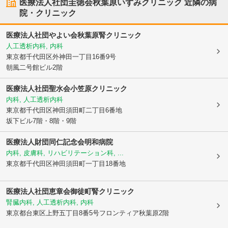
医療法人社団圭徳会秋葉原いずみクリニック
近隣の病
院・クリニック
医療法人社団やよい会秋葉原腎クリニック
人工透析内科, 内科
東京都千代田区
外神田一丁目16番9号
朝風二号館ビル2階
医療法人社団聖水会小笠原クリニック
内科, 人工透析内科
東京都千代田区
神田須田町二丁目6番地
坂下ビル7階・8階・9階
医療法人財団同仁記念会明和病院
内科, 皮膚科, リハビリテーション科, ...
東京都千代田区
神田須田町一丁目18番地
医療法人社団恵章会御徒町腎クリニック
腎臓内科, 人工透析内科, 内科
東京都台東区
上野五丁目8番5号フロンティア秋葉原2階