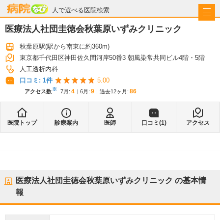
病院なび
人で選べる医院検索
医療法人社団圭徳会秋葉原いずみクリニック
秋葉原駅
(駅から
南東に約360m
)
東京都千代田区神田佐久間河岸50番3 朝風染常共同ビル4階・5階
人工透析内科
口コミ:
1
件
5.00
※
4
9
86
アクセス数
7月
:
6月
:
過去12ヶ月:
医院トップ
診療案内
医師
口コミ(
1
)
アクセス
医療法人社団圭徳会秋葉原いずみクリニック
の基本情
報