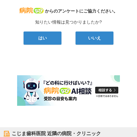
病院なび
からのアンケートにご協力ください。
知りたい情報は見つかりましたか?
はい
いいえ
こじま歯科医院
近隣の病院・クリニック