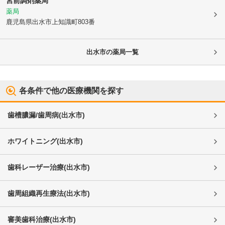
宮前調剤薬局
薬局
鹿児島県出水市
上知識町803番
出水市
の薬局一覧
各条件で他の医療機関を探す
歯槽膿漏/歯周病
(
出水市
)
ホワイトニング
(
出水市
)
歯科レーザー治療
(
出水市
)
歯周組織再生療法
(
出水市
)
審美歯科治療
(
出水市
)