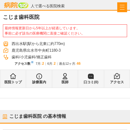
病院なび
人で選べる医院検索
こじま歯科医院
最終情報更新日から5年以上が経過しています。
事前に必ず該当の医療機関に直接ご確認ください。
西出水駅
(駅から
北東に約770m
)
鹿児島県出水市中央町1180-3
歯科
小児歯科
矯正歯科
※
2
2
46
アクセス数
7月
:
6月
:
過去12ヶ月:
医院トップ
診療案内
医師
口コミ(
0
)
アクセス
こじま歯科医院
の基本情報