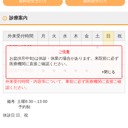
歯科衛生士の方
歯科助手の方
診療案内
外来受付時間
月
火
水
木
金
土
日
祝
●
8:30
〜
13:00
●
●
●
●
●
お盆(8月中旬)は休診・休業の場合があります。来院前に必ず
9:00
〜
12:30
医療機関に直接ご確認ください。
●
●
●
●
●
14:30
〜
19:00
×閉じる
外来受付時間・内容等について、事前に必ず医療機関に直接ご確
認ください。
備考:
土曜8:30～13:00
予約制
休診日:
日、祝