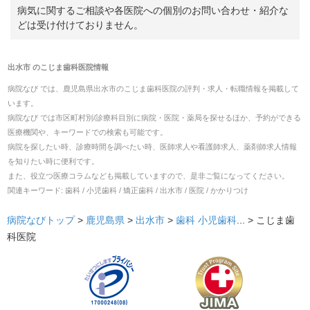
病気に関するご相談や各医院への個別のお問い合わせ・紹介な
どは受け付けておりません。
出水市
の
こじま歯科医院
情報
病院なび では、
鹿児島県
出水市
の
こじま歯科医院
の
評判・求人・転職
情報を掲載して
います。
病院なび では市区町村別/診療科目別に病院・医院・薬局を探せるほか、予約ができる
医療機関や、キーワードでの検索も可能です。
病院を探したい時、診療時間を調べたい時、医師求人や看護師求人、薬剤師求人情報
を知りたい時に便利です。
また、役立つ医療コラムなども掲載していますので、是非ご覧になってください。
関連キーワード:
歯科 / 小児歯科 / 矯正歯科 / 出水市 / 医院 / かかりつけ
病院なびトップ
>
鹿児島県
>
出水市
>
歯科
小児歯科
... >
こじま歯
科医院