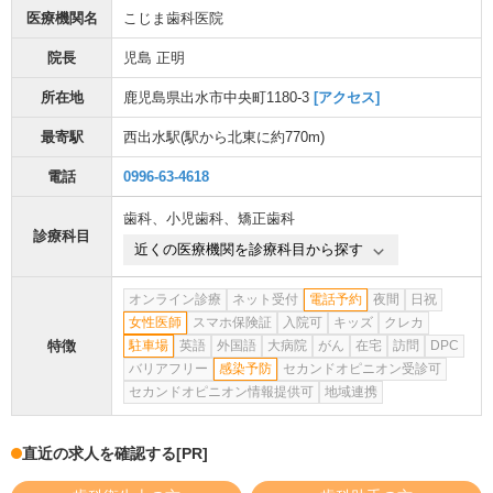
医療機関名
こじま歯科医院
院長
児島 正明
所在地
鹿児島県出水市中央町1180-3
[アクセス]
最寄駅
西出水駅
(駅から
北東に約770m
)
電話
0996-63-4618
歯科
、
小児歯科
、
矯正歯科
診療科目
近くの医療機関を診療科目から探す
オンライン診療
ネット受付
電話予約
夜間
日祝
女性医師
スマホ保険証
入院可
キッズ
クレカ
特徴
駐車場
英語
外国語
大病院
がん
在宅
訪問
DPC
バリアフリー
感染予防
セカンドオピニオン受診可
セカンドオピニオン情報提供可
地域連携
直近の求人を確認する
[PR]