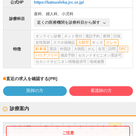
公式HP
https://katsushika.jrc.or.jp/
産科
、
婦人科
、
小児科
診療科目
近くの医療機関を診療科目から探す
オンライン診療
ネット受付
電話予約
夜間
日祝
女性医師
スマホ保険証
入院可
キッズ
クレカ
特徴
駐車場
英語
外国語
大病院
がん
在宅
訪問
DPC
バリアフリー
感染予防
セカンドオピニオン受診可
セカンドオピニオン情報提供可
地域連携
直近の求人を確認する
[PR]
医師の方
看護師の方
診療案内
診療時間
月
火
水
木
金
土
日
祝