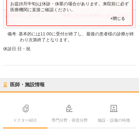
●
●
●
●
●
●
9:00
〜
17:00
お盆(8月中旬)は休診・休業の場合があります。来院前に必ず
医療機関に直接ご確認ください。
診療時間・内容等について、事前に必ず医療機関に直接ご確認く
×閉じる
ださい。
備考:
基本的には11:00に受付が終了し、最後の患者様の診療が終
わり次第終了となります。
休診日:
日・祝
医師・施設情報
ドクター紹介
専門分野・得意分野
施設・設備の特徴