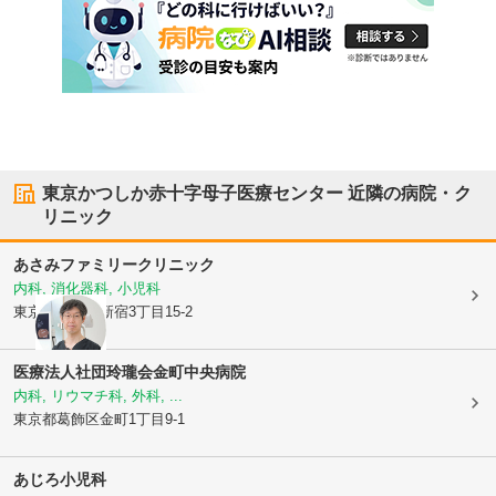
東京かつしか赤十字母子医療センター
近隣の病院・ク
リニック
あさみファミリークリニック
内科, 消化器科, 小児科
東京都葛飾区
新宿3丁目15-2
医療法人社団玲瓏会
金町中央病院
内科, リウマチ科, 外科, ...
東京都葛飾区
金町1丁目9-1
あじろ小児科