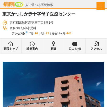
病院なび
人で選べる医院検索
東京かつしか赤十字母子医療センター
東京都葛飾区新宿三丁目7番1号
産科
婦人科
小児科
※
16
23
445
アクセス数
7月
:
6月
:
過去12ヶ月:
医院トップ
診療案内
医師
口コミ(
0
)
アクセス