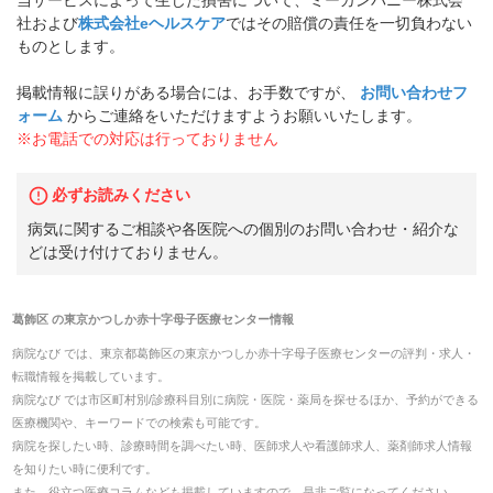
社および
株式会社eヘルスケア
ではその賠償の責任を一切負わない
ものとします。
掲載情報に誤りがある場合には、お手数ですが、
お問い合わせフ
ォーム
からご連絡をいただけますようお願いいたします。
※お電話での対応は行っておりません
必ずお読みください
病気に関するご相談や各医院への個別のお問い合わせ・紹介な
どは受け付けておりません。
葛飾区
の
東京かつしか赤十字母子医療センター
情報
病院なび では、
東京都
葛飾区
の
東京かつしか赤十字母子医療センター
の
評判・求人・
転職
情報を掲載しています。
病院なび では市区町村別/診療科目別に病院・医院・薬局を探せるほか、予約ができる
医療機関や、キーワードでの検索も可能です。
病院を探したい時、診療時間を調べたい時、医師求人や看護師求人、薬剤師求人情報
を知りたい時に便利です。
また、役立つ医療コラムなども掲載していますので、是非ご覧になってください。