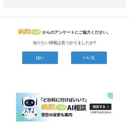
病院なび
からのアンケートにご協力ください。
知りたい情報は見つかりましたか?
はい
いいえ