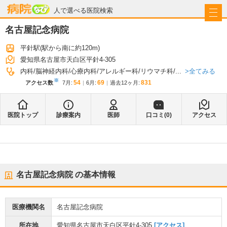
病院なび
人で選べる医院検索
名古屋記念病院
平針駅
(駅から
南に約120m
)
愛知県名古屋市天白区平針4-305
全てみる
内科
脳神経内科
心療内科
アレルギー科
リウマチ科
...
※
54
69
831
アクセス数
7月
:
6月
:
過去12ヶ月:
医院トップ
診療案内
医師
口コミ(
0
)
アクセス
名古屋記念病院
の基本情報
医療機関名
名古屋記念病院
所在地
愛知県名古屋市天白区平針4-305
[アクセス]