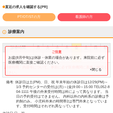
直近の求人を確認する
[PR]
PT/OT/STの方
看護師の方
診療案内
診療時間
月
火
水
木
金
土
日
祝
●
●
●
●
●
●
9:00
〜
13:00
お盆(8月中旬)は休診・休業の場合があります。来院前に必ず
医療機関に直接ご確認ください。
診療時間・内容等について、事前に必ず医療機関に直接ご確認く
×閉じる
ださい。
備考:
休診日は土(PM)、日、祝 年末年始の休診日は12/29(PM)～
1/3 予約センターの受付は(月)～(金)9:00～15:00 TEL052-8
04-1111 午後の外来受付時間は科によって異なります。 当
日の予約受付はできません。 内科以外の内科系の診療は予
約制のみ。 小児科外来の時間帯2は専門外来となっていま
す。受付時間はそれぞれ異なっています。