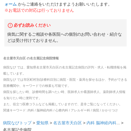
ォーム
からご連絡をいただけますようお願いいたします。
※お電話での対応は行っておりません
必ずお読みください
病気に関するご相談や各医院への個別のお問い合わせ・紹介な
どは受け付けておりません。
名古屋市天白区
の
名古屋記念病院
情報
病院なび では、
愛知県
名古屋市天白区
の
名古屋記念病院
の
評判・求人・転職
情報を掲
載しています。
病院なび では市区町村別/診療科目別に病院・医院・薬局を探せるほか、予約ができる
医療機関や、キーワードでの検索も可能です。
病院を探したい時、診療時間を調べたい時、医師求人や看護師求人、薬剤師求人情報
を知りたい時に便利です。
また、役立つ医療コラムなども掲載していますので、是非ご覧になってください。
関連キーワード:
内科 / 脳神経内科 / 心療内科 / アレルギー科 / 病院 / かかりつけ
病院なびトップ
>
愛知県
>
名古屋市天白区
>
内科
脳神経内科
... >
名古屋記念病院