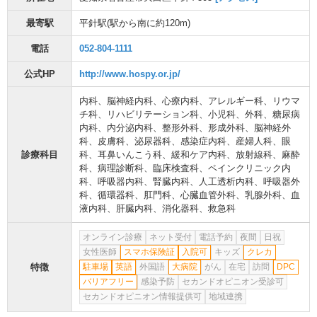
最寄駅
平針駅
(駅から
南に約120m
)
電話
052-804-1111
公式HP
http://www.hospy.or.jp/
内科
、
脳神経内科
、
心療内科
、
アレルギー科
、
リウマ
チ科
、
リハビリテーション科
、
小児科
、
外科
、
糖尿病
内科
、
内分泌内科
、
整形外科
、
形成外科
、
脳神経外
科
、
皮膚科
、
泌尿器科
、
感染症内科
、
産婦人科
、
眼
診療科目
科
、
耳鼻いんこう科
、
緩和ケア内科
、
放射線科
、
麻酔
科
、
病理診断科
、
臨床検査科
、
ペインクリニック内
科
、
呼吸器内科
、
腎臓内科
、
人工透析内科
、
呼吸器外
科
、
循環器科
、
肛門科
、
心臓血管外科
、
乳腺外科
、
血
液内科
、
肝臓内科
、
消化器科
、
救急科
オンライン診療
ネット受付
電話予約
夜間
日祝
女性医師
スマホ保険証
入院可
キッズ
クレカ
特徴
駐車場
英語
外国語
大病院
がん
在宅
訪問
DPC
バリアフリー
感染予防
セカンドオピニオン受診可
セカンドオピニオン情報提供可
地域連携