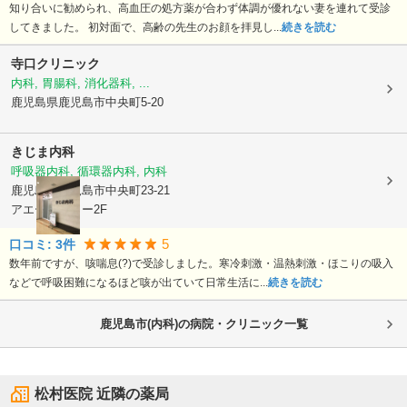
知り合いに勧められ、高血圧の処方薬が合わず体調が優れない妻を連れて受診
してきました。 初対面で、高齢の先生のお顔を拝見し...
続きを読む
寺口クリニック
内科, 胃腸科, 消化器科, ...
鹿児島県鹿児島市
中央町5-20
きじま内科
呼吸器内科, 循環器内科, 内科
鹿児島県鹿児島市
中央町23-21
アエールタワー2F
5
口コミ:
3
件
数年前ですが、咳喘息(?)で受診しました。寒冷刺激・温熱刺激・ほこりの吸入
などで呼吸困難になるほど咳が出ていて日常生活に...
続きを読む
鹿児島市(内科)の病院・クリニック一覧
松村医院
近隣の薬局