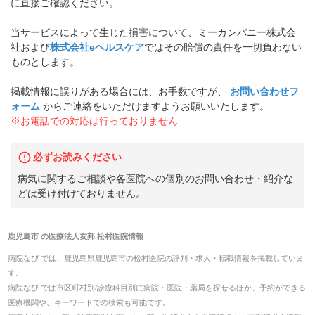
に直接ご確認ください。
当サービスによって生じた損害について、ミーカンパニー株式会
社および
株式会社eヘルスケア
ではその賠償の責任を一切負わない
ものとします。
掲載情報に誤りがある場合には、お手数ですが、
お問い合わせフ
ォーム
からご連絡をいただけますようお願いいたします。
※お電話での対応は行っておりません
必ずお読みください
病気に関するご相談や各医院への個別のお問い合わせ・紹介な
どは受け付けておりません。
鹿児島市
の
医療法人友邦 松村医院
情報
病院なび では、
鹿児島県
鹿児島市
の
松村医院
の
評判・求人・転職
情報を掲載していま
す。
病院なび では市区町村別/診療科目別に病院・医院・薬局を探せるほか、予約ができる
医療機関や、キーワードでの検索も可能です。