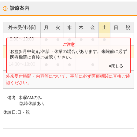
診療案内
外来受付時間
月
火
水
木
金
土
日
祝
●
●
●
●
●
●
9:00
〜
13:00
●
お盆(8月中旬)は休診・休業の場合があります。来院前に必ず
14:30
〜
16:30
医療機関に直接ご確認ください。
●
●
●
●
14:30
〜
18:00
×閉じる
外来受付時間・内容等について、事前に必ず医療機関に直接ご確
認ください。
備考:
木曜AMのみ
臨時休診あり
休診日:
日・祝