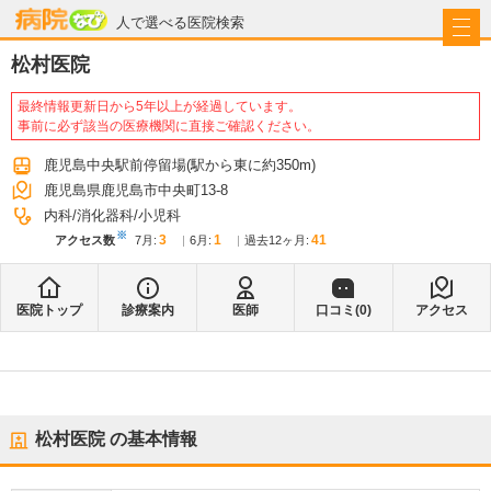
病院なび
人で選べる医院検索
松村医院
最終情報更新日から5年以上が経過しています。
事前に必ず該当の医療機関に直接ご確認ください。
鹿児島中央駅前停留場
(駅から
東に約350m
)
鹿児島県鹿児島市中央町13-8
内科
消化器科
小児科
※
3
1
41
アクセス数
7月
:
6月
:
過去12ヶ月:
医院トップ
診療案内
医師
口コミ(
0
)
アクセス
松村医院
の基本情報