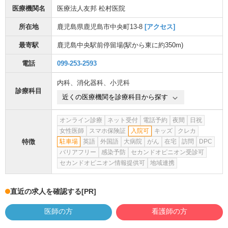
医療機関名
医療法人友邦 松村医院
所在地
鹿児島県鹿児島市中央町13-8
[アクセス]
最寄駅
鹿児島中央駅前停留場
(駅から
東に約350m
)
電話
099-253-2593
内科
、
消化器科
、
小児科
診療科目
近くの医療機関を診療科目から探す
オンライン診療
ネット受付
電話予約
夜間
日祝
女性医師
スマホ保険証
入院可
キッズ
クレカ
特徴
駐車場
英語
外国語
大病院
がん
在宅
訪問
DPC
バリアフリー
感染予防
セカンドオピニオン受診可
セカンドオピニオン情報提供可
地域連携
直近の求人を確認する
[PR]
医師の方
看護師の方