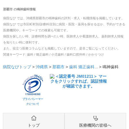
那覇市
の
鳴神歯科
情報
病院なび では、
沖縄県
那覇市
の
鳴神歯科
の
評判・求人・転職
情報を掲載しています。
病院なび では市区町村別/診療科目別に病院・医院・薬局を探せるほか、予約ができる
医療機関や、キーワードでの検索も可能です。
病院を探したい時、診療時間を調べたい時、医師求人や看護師求人、薬剤師求人情報
を知りたい時に便利です。
また、役立つ医療コラムなども掲載していますので、是非ご覧になってください。
関連キーワード:
歯科 / 矯正歯科 / 小児歯科 / 歯科口腔外科 / かかりつけ
病院なびトップ
>
沖縄県
>
那覇市
>
歯科
矯正歯科
... >
鳴神歯科
プライバシーマー
クについて
トップ
医療機関の皆様へ