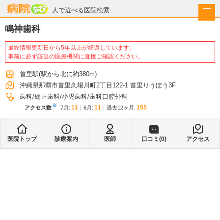
病院なび
人で選べる医院検索
鳴神歯科
最終情報更新日から5年以上が経過しています。
事前に必ず該当の医療機関に直接ご確認ください。
首里駅
(駅から
北に約380m
)
沖縄県那覇市首里久場川町2丁目122-1 首里りうぼう3F
歯科
矯正歯科
小児歯科
歯科口腔外科
※
11
11
155
アクセス数
7月
:
6月
:
過去12ヶ月:
医院トップ
診療案内
医師
口コミ(
0
)
アクセス