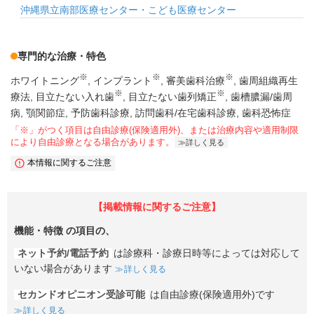
沖縄県立南部医療センター・こども医療センター
専門的な治療・特色
※
※
※
ホワイトニング
インプラント
審美歯科治療
歯周組織再生
※
※
療法
目立たない入れ歯
目立たない歯列矯正
歯槽膿漏/歯周
病
顎関節症
予防歯科診療
訪問歯科/在宅歯科診療
歯科恐怖症
「※」がつく項目は自由診療(保険適用外)、または治療内容や適用制限
により自由診療となる場合があります。
詳しく見る
本情報に関するご注意
【掲載情報に関するご注意】
機能・特徴
の項目の、
ネット予約/電話予約
は診療科・診療日時等によっては対応して
いない場合があります
詳しく見る
セカンドオピニオン受診可能
は自由診療(保険適用外)です
詳しく見る