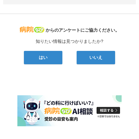
病院なび
からのアンケートにご協力ください。
知りたい情報は見つかりましたか?
はい
いいえ