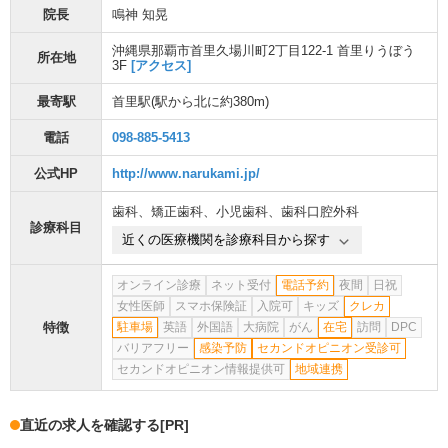
院長
鳴神 知晃
沖縄県那覇市首里久場川町2丁目122-1 首里りうぼう
所在地
3F
[アクセス]
最寄駅
首里駅
(駅から
北に約380m
)
電話
098-885-5413
公式HP
http://www.narukami.jp/
歯科
、
矯正歯科
、
小児歯科
、
歯科口腔外科
診療科目
近くの医療機関を診療科目から探す
オンライン診療
ネット受付
電話予約
夜間
日祝
女性医師
スマホ保険証
入院可
キッズ
クレカ
特徴
駐車場
英語
外国語
大病院
がん
在宅
訪問
DPC
バリアフリー
感染予防
セカンドオピニオン受診可
セカンドオピニオン情報提供可
地域連携
直近の求人を確認する
[PR]