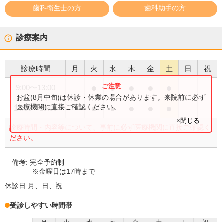
歯科衛生士の方
歯科助手の方
診療案内
診療時間
月
火
水
木
金
土
日
祝
●
●
●
●
●
9:00
〜
13:00
お盆(8月中旬)は休診・休業の場合があります。来院前に必ず
●
●
●
●
●
医療機関に直接ご確認ください。
14:30
〜
19:00
×閉じる
診療時間・内容等について、事前に必ず医療機関に直接ご確認く
ださい。
備考:
完全予約制
※金曜日は17時まで
休診日:
月、日、祝
受診しやすい時間帯