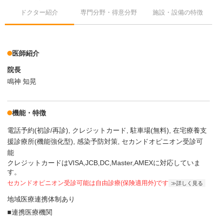
ドクター紹介
専門分野・得意分野
施設・設備の特徴
医師紹介
院長
鳴神 知晃
機能・特徴
電話予約(初診/再診)
クレジットカード
駐車場(無料)
在宅療養支
援診療所(機能強化型)
感染予防対策
セカンドオピニオン受診可
能
クレジットカードはVISA,JCB,DC,Master,AMEXに対応していま
す。
セカンドオピニオン受診可能
は自由診療(保険適用外)です
詳しく見る
地域医療連携体制あり
連携医療機関