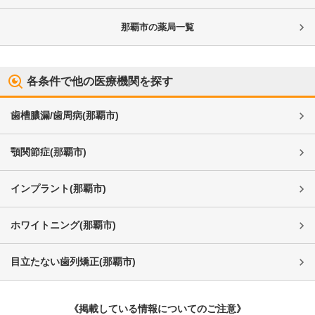
那覇市
の薬局一覧
各条件で他の医療機関を探す
歯槽膿漏/歯周病
(
那覇市
)
顎関節症
(
那覇市
)
インプラント
(
那覇市
)
ホワイトニング
(
那覇市
)
目立たない歯列矯正
(
那覇市
)
《掲載している情報についてのご注意》