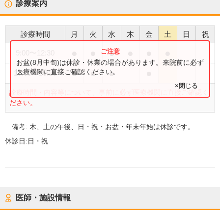
診療案内
診療時間
月
火
水
木
金
土
日
祝
●
●
●
●
●
●
9:00
〜
12:30
お盆(8月中旬)は休診・休業の場合があります。来院前に必ず
●
●
●
●
医療機関に直接ご確認ください。
17:00
〜
19:30
×閉じる
診療時間・内容等について、事前に必ず医療機関に直接ご確認く
ださい。
備考:
木、土の午後、日・祝・お盆・年末年始は休診です。
休診日:
日・祝
医師・施設情報