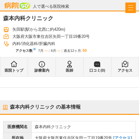
病院なび
人で選べる医院検索
森本内科クリニック
矢田駅
(駅から
北西に約420m
)
大阪府大阪市東住吉区矢田一丁目19番20号
内科
消化器科
肝臓内科
※
--
--
50
アクセス数
7月
:
6月
:
過去12ヶ月:
医院トップ
診療案内
医師
口コミ(
0
)
アクセス
森本内科クリニック
の基本情報
医療機関名
森本内科クリニック
所在地
大阪府大阪市東住吉区矢田一丁目19番20号
[アクセス]