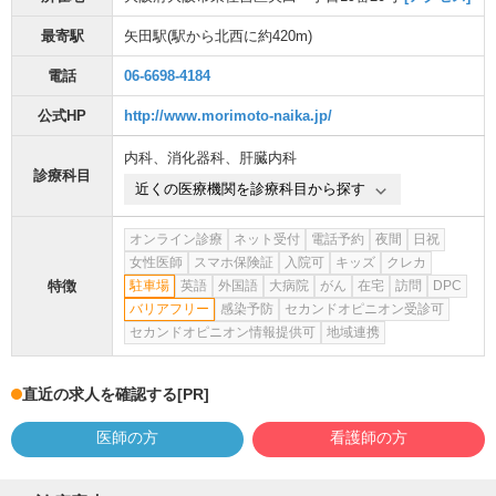
最寄駅
矢田駅
(駅から
北西に約420m
)
電話
06-6698-4184
公式HP
http://www.morimoto-naika.jp/
内科
、
消化器科
、
肝臓内科
診療科目
近くの医療機関を診療科目から探す
オンライン診療
ネット受付
電話予約
夜間
日祝
女性医師
スマホ保険証
入院可
キッズ
クレカ
特徴
駐車場
英語
外国語
大病院
がん
在宅
訪問
DPC
バリアフリー
感染予防
セカンドオピニオン受診可
セカンドオピニオン情報提供可
地域連携
直近の求人を確認する
[PR]
医師の方
看護師の方