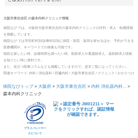
大阪市東住吉区
の
森本内科クリニック
情報
病院なび では、
大阪府
大阪市東住吉区
の
森本内科クリニック
の
評判・求人・転職
情報
を掲載しています。
病院なび では市区町村別/診療科目別に病院・医院・薬局を探せるほか、予約ができる
医療機関や、キーワードでの検索も可能です。
病院を探したい時、診療時間を調べたい時、医師求人や看護師求人、薬剤師求人情報
を知りたい時に便利です。
また、役立つ医療コラムなども掲載していますので、是非ご覧になってください。
関連キーワード:
内科 / 消化器科 / 肝臓内科 / 大阪市東住吉区 / クリニック / かかりつけ
病院なびトップ
>
大阪府
>
大阪市東住吉区
>
内科
消化器内科
... >
森本内科クリニック
プライバシーマー
クについて