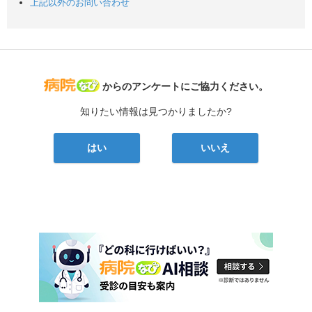
上記以外のお問い合わせ
病院なび
からのアンケートにご協力ください。
知りたい情報は見つかりましたか?
はい
いいえ