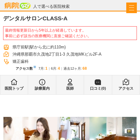
病院なび
人で選べる医院検索
デンタルサロンCLASS-A
最終情報更新日から5年以上が経過しています。
事前に必ず該当の医療機関に直接ご確認ください。
県庁前駅
(駅から
北に約110m
)
沖縄県那覇市久茂地2丁目1-3 久茂地MKビル2F-A
矯正歯科
※
1
4
68
アクセス数
7月
:
6月
:
過去12ヶ月:
医院トップ
診療案内
医師
口コミ(
0
)
アクセス