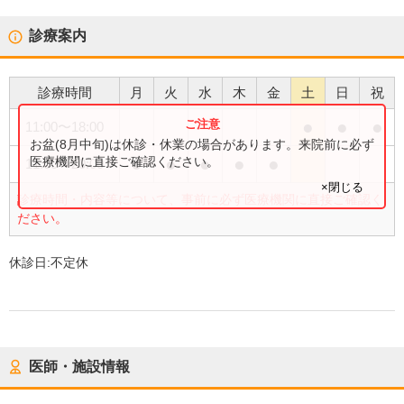
診療案内
診療時間
月
火
水
木
金
土
日
祝
●
●
●
11:00
〜
18:00
お盆(8月中旬)は休診・休業の場合があります。来院前に必ず
●
●
●
●
●
医療機関に直接ご確認ください。
11:00
〜
20:00
×閉じる
診療時間・内容等について、事前に必ず医療機関に直接ご確認く
ださい。
休診日:
不定休
医師・施設情報