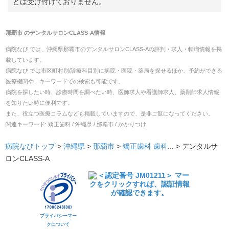
どは受け付けておりません。
那覇市
の
デンタルサロンCLASS-A
情報
病院なび では、
沖縄県
那覇市
の
デンタルサロンCLASS-A
の
評判・求人・転職
情報を掲
載しています。
病院なび では市区町村別/診療科目別に病院・医院・薬局を探せるほか、予約ができる
医療機関や、キーワードでの検索も可能です。
病院を探したい時、診療時間を調べたい時、医師求人や看護師求人、薬剤師求人情報
を知りたい時に便利です。
また、役立つ医療コラムなども掲載していますので、是非ご覧になってください。
関連キーワード:
矯正歯科 / 沖縄県 / 那覇市 / かかりつけ
病院なびトップ
>
沖縄県
>
那覇市
>
矯正歯科
歯科
... >
デンタルサ
ロンCLASS-A
プライバシーマー
クについて