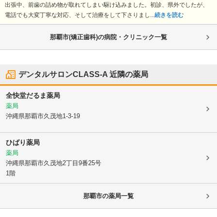
出張中、前歯の詰め物が取れてしまい駆け込みました。初診、県外でしたが、
電話でも大変丁寧な対応、そして治療をして下さりまし...
続きを読む
那覇市(矯正歯科)の病院・クリニック一覧
デンタルサロンCLASS-A
近隣の薬局
全快堂だるま薬局
薬局
沖縄県那覇市
久茂地1-3-19
ひばり薬局
薬局
沖縄県那覇市
久茂地2丁目9番25号
1階
那覇市
の薬局一覧