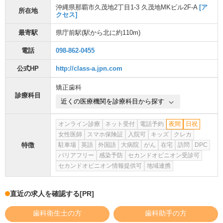
沖縄県那覇市久茂地2丁目1-3 久茂地MKビル2F-A
[ア
所在地
クセス]
最寄駅
県庁前駅
(駅から
北に約110m
)
電話
098-862-0455
公式HP
http://class-a.jpn.com
矯正歯科
診療科目
近くの医療機関を診療科目から探す
オンライン診療
ネット受付
電話予約
夜間
日祝
女性医師
スマホ保険証
入院可
キッズ
クレカ
特徴
駐車場
英語
外国語
大病院
がん
在宅
訪問
DPC
バリアフリー
感染予防
セカンドオピニオン受診可
セカンドオピニオン情報提供可
地域連携
直近の求人を確認する
[PR]
歯科衛生士の方
歯科助手の方