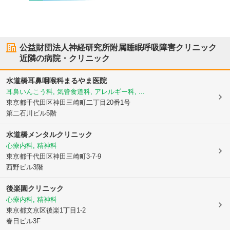
公益財団法人神経研究所附属睡眠呼吸障害クリニック
近隣の病院・クリニック
水道橋耳鼻咽喉科まるやま医院
耳鼻いんこう科, 気管食道科, アレルギー科, ...
東京都千代田区
神田三崎町二丁目20番1号
第二石川ビル5階
水道橋メンタルクリニック
心療内科, 精神科
東京都千代田区
神田三崎町3-7-9
西野ビル3階
後楽園クリニック
心療内科, 精神科
東京都文京区
後楽1丁目1-2
春日ビル3F