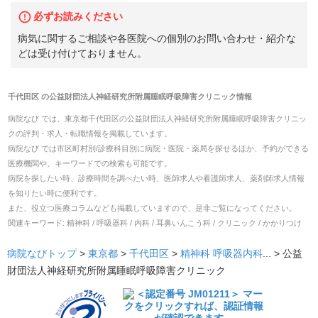
必ずお読みください
病気に関するご相談や各医院への個別のお問い合わせ・紹介な
どは受け付けておりません。
千代田区
の
公益財団法人神経研究所附属睡眠呼吸障害クリニック
情報
病院なび では、
東京都
千代田区
の
公益財団法人神経研究所附属睡眠呼吸障害クリニッ
ク
の
評判・求人・転職
情報を掲載しています。
病院なび では市区町村別/診療科目別に病院・医院・薬局を探せるほか、予約ができる
医療機関や、キーワードでの検索も可能です。
病院を探したい時、診療時間を調べたい時、医師求人や看護師求人、薬剤師求人情報
を知りたい時に便利です。
また、役立つ医療コラムなども掲載していますので、是非ご覧になってください。
関連キーワード:
精神科 / 呼吸器科 / 内科 / 耳鼻いんこう科 / クリニック / かかりつけ
病院なびトップ
>
東京都
>
千代田区
>
精神科
呼吸器内科
... >
公益
財団法人神経研究所附属睡眠呼吸障害クリニック