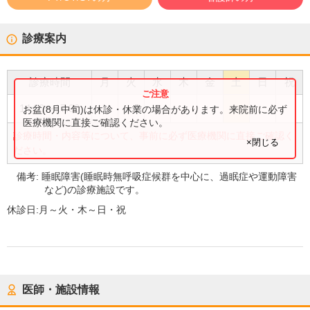
診療案内
診療時間
月
火
水
木
金
土
日
祝
●
14:00
〜
17:30
お盆(8月中旬)は休診・休業の場合があります。来院前に必ず
医療機関に直接ご確認ください。
診療時間・内容等について、事前に必ず医療機関に直接ご確認く
×閉じる
ださい。
備考:
睡眠障害(睡眠時無呼吸症候群を中心に、過眠症や運動障害
など)の診療施設です。
休診日:
月～火・木～日・祝
医師・施設情報