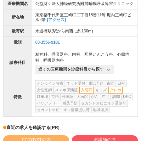
医療機関名
公益財団法人神経研究所附属睡眠呼吸障害クリニック
東京都千代田区三崎町二丁目18番11号 堀内三崎町ビ
所在地
ル2階
[アクセス]
最寄駅
水道橋駅
(駅から
南西に約160m
)
電話
03-3556-9181
精神科
、
呼吸器科
、
内科
、
耳鼻いんこう科
、
心療内
科
、
呼吸器内科
診療科目
近くの医療機関を診療科目から探す
オンライン診療
ネット受付
電話予約
夜間
日祝
女性医師
スマホ保険証
入院可
キッズ
クレカ
特徴
駐車場
英語
外国語
大病院
がん
在宅
訪問
DPC
バリアフリー
感染予防
セカンドオピニオン受診可
セカンドオピニオン情報提供可
地域連携
直近の求人を確認する
[PR]
PT/OT/STの方
看護師の方