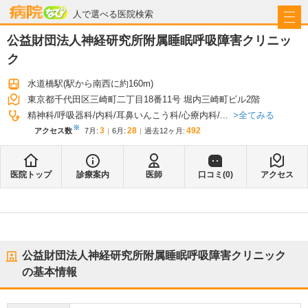
病院なび
人で選べる医院検索
公益財団法人神経研究所附属睡眠呼吸障害クリニッ
ク
水道橋駅
(駅から
南西に約160m
)
東京都千代田区三崎町二丁目18番11号 堀内三崎町ビル2階
全てみる
精神科
呼吸器科
内科
耳鼻いんこう科
心療内科
...
※
3
28
492
アクセス数
7月
:
6月
:
過去12ヶ月:
医院トップ
診療案内
医師
口コミ(
0
)
アクセス
公益財団法人神経研究所附属睡眠呼吸障害クリニック
の基本情報