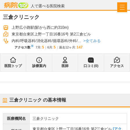
病院なび
人で選べる医院検索
三倉クリニック
上野広小路駅
(駅から
西に約310m
)
東京都台東区上野一丁目16番16号 第2三倉ビル
全てみる
内科
呼吸器科
消化器科
循環器科
外科
...
※
5
5
147
アクセス数
7月
:
6月
:
過去12ヶ月:
医院トップ
診療案内
医師
口コミ(
0
)
アクセス
三倉クリニック
の基本情報
医療機関名
三倉クリニック
東京都台東区上野一丁目16番16号 第2三倉ビル
[アク