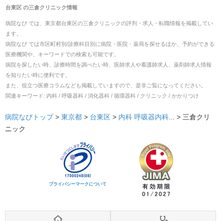
台東区
の
三倉クリニック
情報
病院なび では、
東京都
台東区
の
三倉クリニック
の
評判・求人・転職
情報を掲載してい
ます。
病院なび では市区町村別/診療科目別に病院・医院・薬局を探せるほか、予約ができる
医療機関や、キーワードでの検索も可能です。
病院を探したい時、診療時間を調べたい時、医師求人や看護師求人、薬剤師求人情報
を知りたい時に便利です。
また、役立つ医療コラムなども掲載していますので、是非ご覧になってください。
関連キーワード:
内科 / 呼吸器科 / 消化器科 / 循環器科 / クリニック / かかりつけ
病院なびトップ
>
東京都
>
台東区
>
内科
呼吸器内科
... >
三倉クリ
ニック
プライバシーマークについて