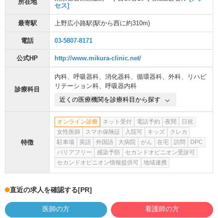
所在地
セス]
最寄駅
上野広小路駅
(駅から
西に約310m
)
電話
03-5807-8171
公式HP
http://www.mikura-clinic.net/
内科
、
呼吸器科
、
消化器科
、
循環器科
、
外科
、
リハビ
リテーション科
、
呼吸器内科
診療科目
近くの医療機関を診療科目から探す
オンライン診療
ネット受付
電話予約
夜間
日祝
女性医師
スマホ保険証
入院可
キッズ
クレカ
特徴
駐車場
英語
外国語
大病院
がん
在宅
訪問
DPC
バリアフリー
感染予防
セカンドオピニオン受診可
セカンドオピニオン情報提供可
地域連携
直近の求人を確認する
[PR]
医師の方
看護師の方