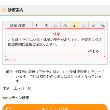
診療案内
診療時間
月
火
水
木
金
土
日
祝
●
●
●
●
●
9:00
〜
13:00
お盆(8月中旬)は休診・休業の場合があります。来院前に必ず
●
●
●
●
●
医療機関に直接ご確認ください。
16:00
〜
19:00
×閉じる
診療時間・内容等について、事前に必ず医療機関に直接ご確認く
ださい。
備考:
土曜日の診療は完全予約制で主に企業健康診断を行なって
います。予約診療以外の土曜日は原則休診となっていま
す。
休診日:
土～日・祝
オンライン診療
オンライン診療