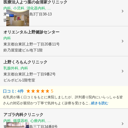
医療法人よつ葉の会
清家クリニック
内科, 小児科, 消化器内科, ...
東京都文京区
湯島3丁目38-13
坂東ビル2F
オリエンタル上野健診センター
内科
東京都台東区
上野一丁目20番11号
鈴乃屋室建ビル地下1階
上野くろもんクリニック
乳腺外科, 内科
東京都台東区
上野一丁目9番2号
ビルボビル1階壱室
5
口コミ:
4
件
右乳房が痛く口コミをもとに来院しましたが、評判通り院内にいらっしゃる皆
さんの対応が親切かつ丁寧で気持ちよく診察を受けるこ...
続きを読む
アゴラ内科クリニック
内科, 循環器科, 心療内科, ...
東京都文京区
湯島三丁目34番8号