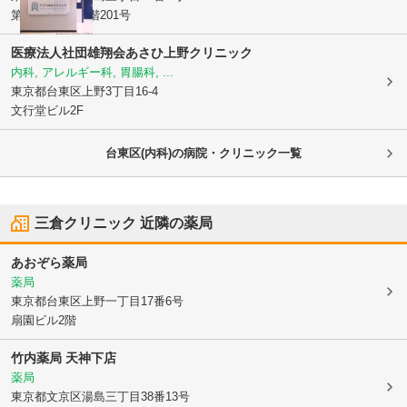
第一天神ビル2階201号
医療法人社団雄翔会
あさひ上野クリニック
内科, アレルギー科, 胃腸科, ...
東京都台東区
上野3丁目16-4
文行堂ビル2F
台東区(内科)の病院・クリニック一覧
三倉クリニック
近隣の薬局
あおぞら薬局
薬局
東京都台東区
上野一丁目17番6号
扇園ビル2階
竹内薬局 天神下店
薬局
東京都文京区
湯島三丁目38番13号