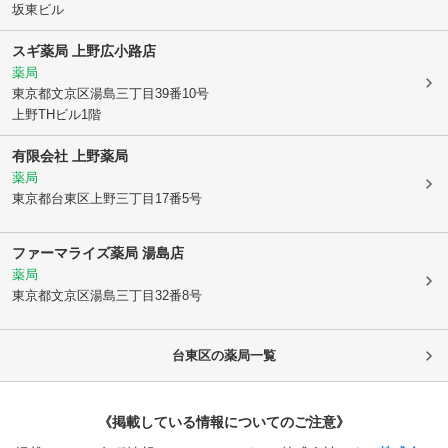
坂東ビル
スギ薬局 上野広小路店
薬局
東京都文京区
湯島三丁目39番10号
上野THビル1階
有限会社 上野薬局
薬局
東京都台東区
上野三丁目17番5号
ファーマライズ薬局 湯島店
薬局
東京都文京区
湯島三丁目32番8号
台東区
の薬局一覧
《掲載している情報についてのご注意》