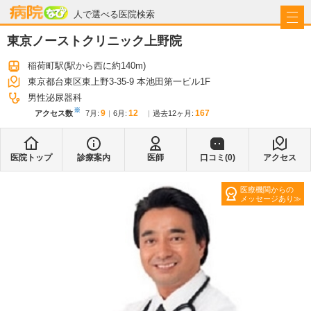
病院なび
人で選べる医院検索
東京ノーストクリニック上野院
稲荷町駅
(駅から
西に約140m
)
東京都台東区東上野3-35-9 本池田第一ビル1F
男性泌尿器科
※
9
12
167
アクセス数
7月
:
6月
:
過去12ヶ月:
医院トップ
診療案内
医師
口コミ(
0
)
アクセス
医療機関からの
メッセージあり