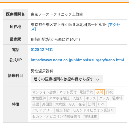
医療機関名
東京ノーストクリニック上野院
東京都台東区東上野3-35-9 本池田第一ビル1F
[アクセ
所在地
ス]
最寄駅
稲荷町駅
(駅から
西に約140m
)
電話
0120-12-7411
公式HP
https://www.norst.co.jp/phimosis/surgery/ueno.html
男性泌尿器科
診療科目
近くの医療機関を診療科目から探す
オンライン診療
ネット受付
電話予約
夜間
日祝
女性医師
スマホ保険証
入院可
キッズ
クレカ
駐車場
特徴
英語
外国語
大病院
がん
在宅
訪問
DPC
バリアフリー
感染予防
セカンドオピニオン受診可
セカンドオピニオン情報提供可
地域連携