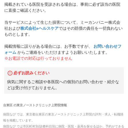
掲載されている医院を受診される場合は、事前に必ず該当の医院
に直接ご確認ください。
当サービスによって生じた損害について、ミーカンパニー株式会
社および
株式会社eヘルスケア
ではその賠償の責任を一切負わない
ものとします。
掲載情報に誤りがある場合には、お手数ですが、
お問い合わせフ
ォーム
からご連絡をいただけますようお願いいたします。
※お電話での対応は行っておりません
必ずお読みください
病気に関するご相談や各医院への個別のお問い合わせ・紹介な
どは受け付けておりません。
台東区
の
東京ノーストクリニック上野院
情報
病院なび では、
東京都
台東区
の
東京ノーストクリニック上野院
の
評判・求人・転職
情
報を掲載しています。
病院なび では市区町村別/診療科目別に病院・医院・薬局を探せるほか、予約ができる