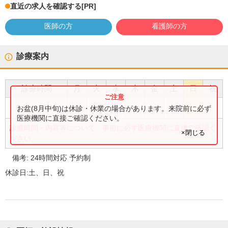
直近の求人を確認する
[PR]
医師の方
看護師の方
診療案内
診療時間
月
火
水
木
金
土
日
祝
●
●
●
●
●
0:00
〜
24:00
お盆(8月中旬)は休診・休業の場合があります。来院前に必ず
医療機関に直接ご確認ください。
診療時間・内容等について、事前に必ず医療機関に直接ご確認く
×閉じる
ださい。
備考:
24時間対応 予約制
休診日:
土、日、祝