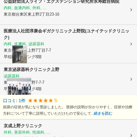
公益財団法人ライフ・エクステンション研究所
永寿総合病院
内科, 血液内科, 外科, ...
東京都台東区
東上野2丁目23-16
医療法人社団淳康会
ギガクリニック上野院(ユナイテッドクリニッ
ク)
内科, 皮膚科, 泌尿器科
東京都台東区
上野7丁目7-7
早稲田ビルヂング8階
東京泌尿器科クリニック上野
泌尿器科
東京都台東区
上野7-7-7
早稲田ビルヂング4階
5
口コミ:
1
件
頻尿の症状が気になり受診しました。 医師の説明が分かりやすく、症状や治療
方針について丁寧に説明していただけたので安心して...
続きを読む
京成上野クリニック
外科, 美容外科, 性病科, ...