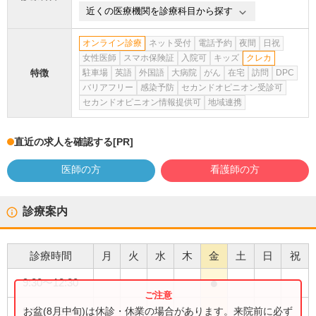
近くの医療機関を診療科目から探す
オンライン診療
ネット受付
電話予約
夜間
日祝
女性医師
スマホ保険証
入院可
キッズ
クレカ
特徴
駐車場
英語
外国語
大病院
がん
在宅
訪問
DPC
バリアフリー
感染予防
セカンドオピニオン受診可
セカンドオピニオン情報提供可
地域連携
直近の求人を確認する
[PR]
医師の方
看護師の方
診療案内
診療時間
月
火
水
木
金
土
日
祝
●
9:30
〜
12:30
●
●
●
●
お盆(8月中旬)は休診・休業の場合があります。来院前に必ず
9:30
〜
13:00