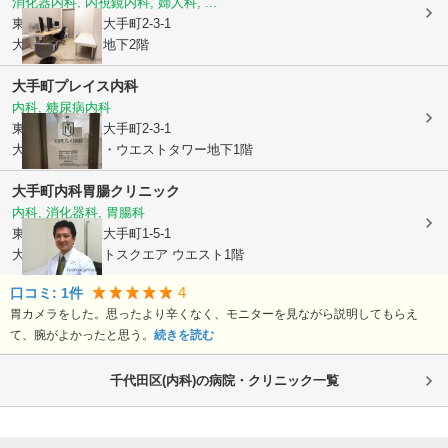
消化器内科, 内視鏡内科, 婦人科, ...
東京都千代田区
大手町2-3-1
大手町プレイス地下2階
大手町プレイス内科
内科, 糖尿病内科
東京都千代田区
大手町2-3-1
大手町プレイス・ウエストタワー地下1階
大手町内科胃腸クリニック
内科, 消化器科, 胃腸科
東京都千代田区
大手町1-5-1
大手町ファーストスクエア ウエスト1階
4
口コミ:
1
件
胃カメラをした。思ったより辛くなく、モニターを見ながら説明してもらえ
て、腕がよかったと思う。
続きを読む
千代田区(内科)の病院・クリニック一覧