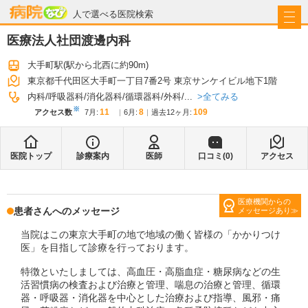
病院なび
人で選べる医院検索
医療法人社団渡邊内科
大手町駅
(駅から
北西に約90m
)
東京都千代田区大手町一丁目7番2号 東京サンケイビル地下1階
全てみる
内科
呼吸器科
消化器科
循環器科
外科
...
※
11
8
109
アクセス数
7月
:
6月
:
過去12ヶ月:
医院トップ
診療案内
医師
口コミ(
0
)
アクセス
医療機関からの
患者さんへのメッセージ
メッセージあり
当院はこの東京大手町の地で地域の働く皆様の「かかりつけ
医」を目指して診療を行っております。
特徴といたしましては、高血圧・高脂血症・糖尿病などの生
活習慣病の検査および治療と管理、喘息の治療と管理、循環
器・呼吸器・消化器を中心とした治療および指導、風邪・痛