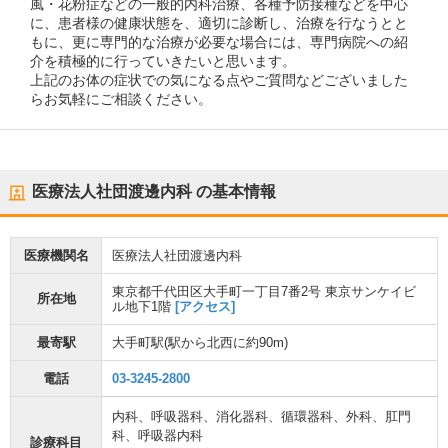
風・花粉症などの一般的内科治療、各種予防接種などを中心
に、患者様の健康状態を、適切に診断し、治療を行なうとと
もに、更に専門的な治療が必要な場合には、専門病院への紹
介を積極的に行っていきたいと思います。
上記のお体の症状での気になる点やご質問などございました
らお気軽にご相談ください。
医療法人社団渡邊内科
の基本情報
医療機関名
医療法人社団渡邊内科
東京都千代田区大手町一丁目7番2号 東京サンケイビ
所在地
ル地下1階
[アクセス]
最寄駅
大手町駅
(駅から
北西に約90m
)
電話
03-3245-2800
内科
、
呼吸器科
、
消化器科
、
循環器科
、
外科
、
肛門
科
、
呼吸器内科
診療科目