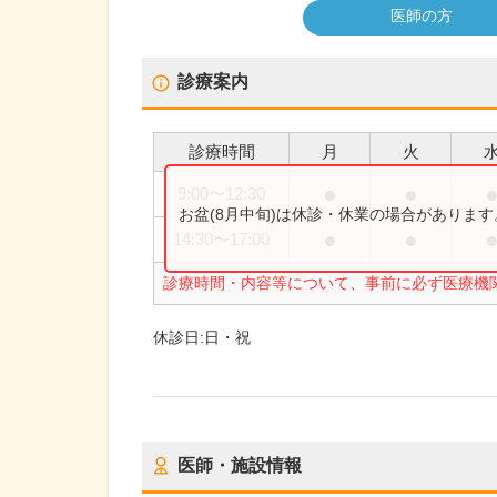
医師の方
診療案内
診療時間
月
火
●
●
9:00
〜
12:30
お盆(8月中旬)は休診・休業の場合がありま
●
●
14:30
〜
17:00
診療時間・内容等について、事前に必ず医療機
休診日:
日・祝
医師・施設情報