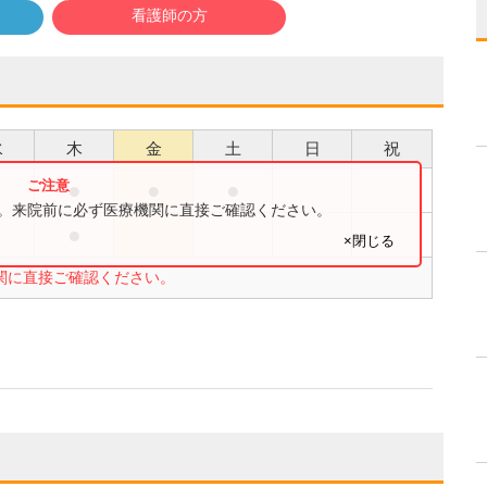
看護師の方
水
木
金
土
日
祝
●
●
●
●
す。来院前に必ず医療機関に直接ご確認ください。
●
●
×閉じる
関に直接ご確認ください。