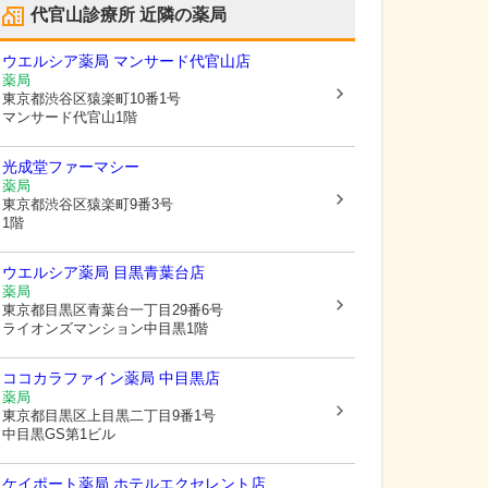
代官山診療所
近隣の薬局
ウエルシア薬局 マンサード代官山店
薬局
東京都渋谷区
猿楽町10番1号
マンサード代官山1階
光成堂ファーマシー
薬局
東京都渋谷区
猿楽町9番3号
1階
ウエルシア薬局 目黒青葉台店
薬局
東京都目黒区
青葉台一丁目29番6号
ライオンズマンション中目黒1階
ココカラファイン薬局 中目黒店
薬局
東京都目黒区
上目黒二丁目9番1号
中目黒GS第1ビル
ケイポート薬局 ホテルエクセレント店