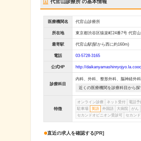
代官山診療所
の基本情報
医療機関名
代官山診療所
所在地
東京都渋谷区猿楽町24番7号 代官山
最寄駅
代官山駅
(駅から
西に約160m
)
電話
03-5728-3165
公式HP
http://daikanyamashinryojyo.la.cooc
内科
、
外科
、
整形外科
、
脳神経外科
診療科目
近くの医療機関を診療科目から探
オンライン診療
ネット受付
電話予
特徴
駐車場
英語
外国語
大病院
がん
セカンドオピニオン受診可
セカンド
直近の求人を確認する
[PR]