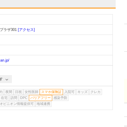
プラザ301
[アクセス]
an.jp/
す
約
夜間
日祝
女性医師
スマホ保険証
入院可
キッズ
クレカ
在宅
訪問
DPC
バリアフリー
感染予防
オピニオン情報提供可
地域連携