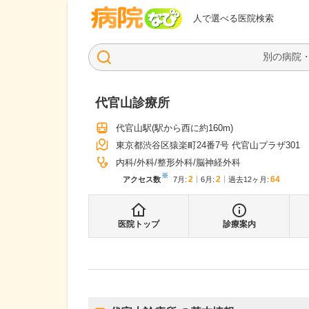
病院なび
人で選べる医院検索
代官山診療所
代官山駅
(駅から
西に約160m
)
東京都渋谷区猿楽町24番7号 代官山プラザ301
内科
外科
整形外科
脳神経外科
※
2
2
64
アクセス数
7月
:
6月
:
過去12ヶ月:
医院トップ
診療案内