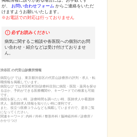
掲載情報に誤りがある場合には、お手数です
が、
お問い合わせフォーム
からご連絡をいただ
けますようお願いいたします。
※お電話での対応は行っておりません
必ずお読みください
病気に関するご相談や各医院への個別のお問
い合わせ・紹介などは受け付けておりませ
ん。
渋谷区
の
代官山診療所
情報
病院なび では、
東京都
渋谷区
の
代官山診療所
の
評判・求人・転
職
情報を掲載しています。
病院なび では市区町村別/診療科目別に病院・医院・薬局を探せ
るほか、予約ができる医療機関や、キーワードでの検索も可能
です。
病院を探したい時、診療時間を調べたい時、医師求人や看護師
求人、薬剤師求人情報を知りたい時に便利です。
また、役立つ医療コラムなども掲載していますので、是非ご覧
になってください。
関連キーワード:
内科 / 外科 / 整形外科 / 脳神経外科 / 診療所 /
かかりつけ