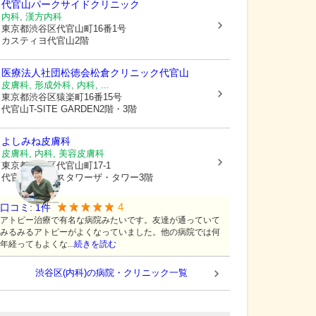
代官山パークサイドクリニック
内科, 漢方内科
東京都渋谷区
代官山町16番1号
カスティヨ代官山2階
医療法人社団松徳会松倉クリニック代官山
皮膚科, 形成外科, 内科, ...
東京都渋谷区
猿楽町16番15号
代官山T-SITE GARDEN2階・3階
よしみね皮膚科
皮膚科, 内科, 美容皮膚科
東京都渋谷区
代官山町17-1
代官山アドレスタワーザ・タワー3階
4
口コミ:
1
件
アトピー治療で有名な病院みたいです。友達が通っていて
みるみるアトピーがよくなっていました。他の病院では何
年経ってもよくな...
続きを読む
渋谷区(内科)の病院・クリニック一覧