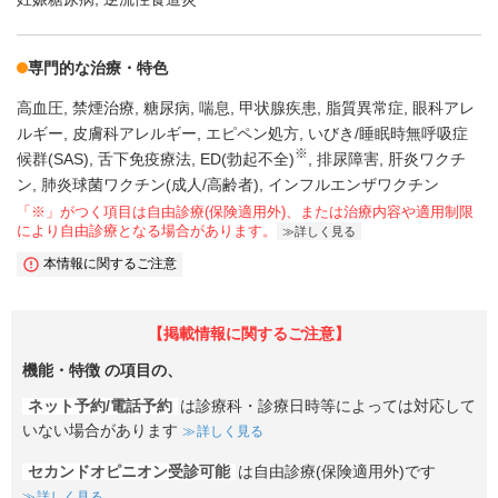
専門的な治療・特色
高血圧
禁煙治療
糖尿病
喘息
甲状腺疾患
脂質異常症
眼科アレ
ルギー
皮膚科アレルギー
エピペン処方
いびき/睡眠時無呼吸症
※
候群(SAS)
舌下免疫療法
ED(勃起不全)
排尿障害
肝炎ワクチ
ン
肺炎球菌ワクチン(成人/高齢者)
インフルエンザワクチン
「※」がつく項目は自由診療(保険適用外)、または治療内容や適用制限
により自由診療となる場合があります。
詳しく見る
本情報に関するご注意
【掲載情報に関するご注意】
機能・特徴
の項目の、
ネット予約/電話予約
は診療科・診療日時等によっては対応して
いない場合があります
詳しく見る
セカンドオピニオン受診可能
は自由診療(保険適用外)です
詳しく見る