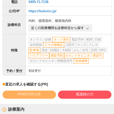
電話
0495-71-7138
公式HP
https://kuboiin.jp/
内科
、
循環器科
、
糖尿病内科
診療科目
近くの医療機関を診療科目から探す
オンライン診療
ネット受付
電話予約
夜間
日祝
女性医師
スマホ保険証
入院可
キッズ
クレカ
特徴
駐車場
英語
外国語
大病院
がん
在宅
訪問
DPC
バリアフリー
感染予防
セカンドオピニオン受診可
セカンドオピニオン情報提供可
地域連携
予約 / 受付
初診受付
直近の求人を確認する
[PR]
PT/OT/STの方
看護師の方
診療案内