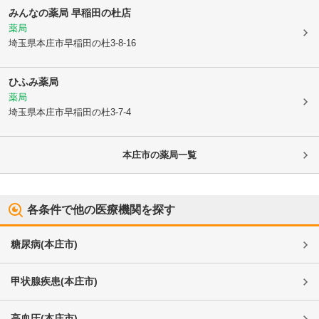
みんなの薬局 早稲田の杜店
薬局
埼玉県本庄市
早稲田の杜3-8-16
ひふみ薬局
薬局
埼玉県本庄市
早稲田の杜3-7-4
本庄市
の薬局一覧
各条件で他の医療機関を探す
糖尿病
(
本庄市
)
甲状腺疾患
(
本庄市
)
高血圧
(
本庄市
)