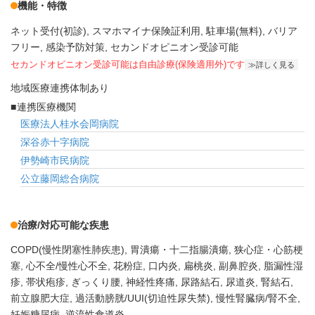
機能・特徴
ネット受付(初診)
スマホマイナ保険証利用
駐車場(無料)
バリア
フリー
感染予防対策
セカンドオピニオン受診可能
セカンドオピニオン受診可能
は自由診療(保険適用外)です
詳しく見る
地域医療連携体制あり
連携医療機関
医療法人桂水会岡病院
深谷赤十字病院
伊勢崎市民病院
公立藤岡総合病院
治療/対応可能な疾患
COPD(慢性閉塞性肺疾患)
胃潰瘍・十二指腸潰瘍
狭心症・心筋梗
塞
心不全/慢性心不全
花粉症
口内炎
扁桃炎
副鼻腔炎
脂漏性湿
疹
帯状疱疹
ぎっくり腰
神経性疼痛
尿路結石
尿道炎
腎結石
前立腺肥大症
過活動膀胱/UUI(切迫性尿失禁)
慢性腎臓病/腎不全
妊娠糖尿病
逆流性食道炎