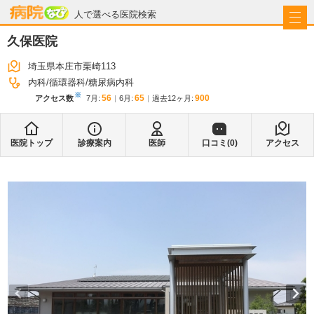
病院なび
人で選べる医院検索
久保医院
埼玉県本庄市栗崎113
内科
循環器科
糖尿病内科
※
56
65
900
アクセス数
7月
:
6月
:
過去12ヶ月:
医院トップ
診療案内
医師
口コミ(
0
)
アクセス