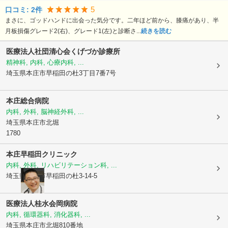
5
口コミ:
2
件
まさに、ゴッドハンドに出会った気分です。二年ほど前から、膝痛があり、半
月板損傷グレード2(右)、グレード1(左)と診断さ...
続きを読む
医療法人社団清心会くげづか診療所
精神科, 内科, 心療内科, ...
埼玉県本庄市
早稲田の杜3丁目7番7号
本庄総合病院
内科, 外科, 脳神経外科, ...
埼玉県本庄市
北堀
1780
本庄早稲田クリニック
内科, 外科, リハビリテーション科, ...
埼玉県本庄市
早稲田の杜3-14-5
医療法人桂水会岡病院
内科, 循環器科, 消化器科, ...
埼玉県本庄市
北堀810番地