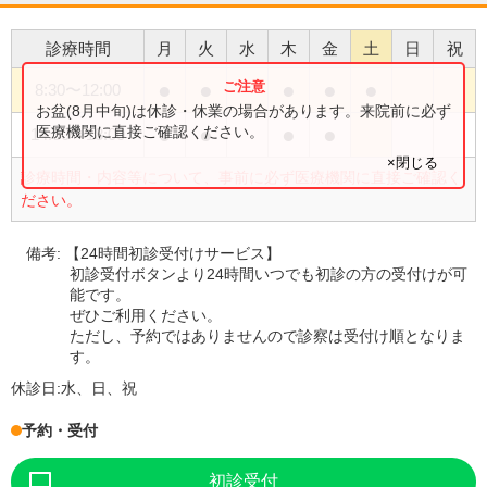
診療時間
月
火
水
木
金
土
日
祝
●
●
●
●
●
8:30
〜
12:00
お盆(8月中旬)は休診・休業の場合があります。来院前に必ず
●
●
●
●
医療機関に直接ご確認ください。
14:30
〜
18:00
×閉じる
診療時間・内容等について、事前に必ず医療機関に直接ご確認く
ださい。
備考:
【24時間初診受付けサービス】
初診受付ボタンより24時間いつでも初診の方の受付けが可
能です。
ぜひご利用ください。
ただし、予約ではありませんので診察は受付け順となりま
す。
休診日:
水、日、祝
予約・受付
初診受付