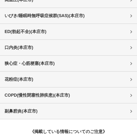
いびき/睡眠時無呼吸症候群(SAS)
(
本庄市
)
ED(勃起不全)
(
本庄市
)
口内炎
(
本庄市
)
狭心症・心筋梗塞
(
本庄市
)
花粉症
(
本庄市
)
COPD(慢性閉塞性肺疾患)
(
本庄市
)
副鼻腔炎
(
本庄市
)
《掲載している情報についてのご注意》