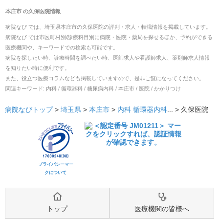
本庄市
の
久保医院
情報
病院なび では、
埼玉県
本庄市
の
久保医院
の
評判・求人・転職
情報を掲載しています。
病院なび では市区町村別/診療科目別に病院・医院・薬局を探せるほか、予約ができる
医療機関や、キーワードでの検索も可能です。
病院を探したい時、診療時間を調べたい時、医師求人や看護師求人、薬剤師求人情報
を知りたい時に便利です。
また、役立つ医療コラムなども掲載していますので、是非ご覧になってください。
関連キーワード:
内科 / 循環器科 / 糖尿病内科 / 本庄市 / 医院 / かかりつけ
病院なびトップ
>
埼玉県
>
本庄市
>
内科
循環器内科
... >
久保医院
プライバシーマー
クについて
トップ
医療機関の皆様へ