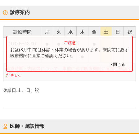
診療案内
診療時間
月
火
水
木
金
土
日
祝
●
●
●
●
10:00
〜
13:00
お盆(8月中旬)は休診・休業の場合があります。来院前に必ず
●
●
医療機関に直接ご確認ください。
14:00
〜
17:00
×閉じる
診療時間・内容等について、事前に必ず医療機関に直接ご確認く
ださい。
休診日:
土、日、祝
医師・施設情報