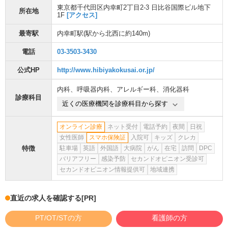
東京都千代田区内幸町2丁目2-3 日比谷国際ビル地下
所在地
1F
[アクセス]
最寄駅
内幸町駅
(駅から
北西に約140m
)
電話
03-3503-3430
公式HP
http://www.hibiyakokusai.or.jp/
内科
、
呼吸器内科
、
アレルギー科
、
消化器科
診療科目
近くの医療機関を診療科目から探す
オンライン診療
ネット受付
電話予約
夜間
日祝
女性医師
スマホ保険証
入院可
キッズ
クレカ
特徴
駐車場
英語
外国語
大病院
がん
在宅
訪問
DPC
バリアフリー
感染予防
セカンドオピニオン受診可
セカンドオピニオン情報提供可
地域連携
直近の求人を確認する
[PR]
PT/OT/STの方
看護師の方