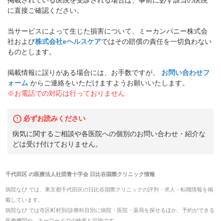
に直接ご確認ください。
当サービスによって生じた損害について、ミーカンパニー株式会
社および
株式会社eヘルスケア
ではその賠償の責任を一切負わない
ものとします。
掲載情報に誤りがある場合には、お手数ですが、
お問い合わせフ
ォーム
からご連絡をいただけますようお願いいたします。
※お電話での対応は行っておりません
必ずお読みください
病気に関するご相談や各医院への個別のお問い合わせ・紹介な
どは受け付けておりません。
千代田区
の
医療法人社団青十字会 日比谷国際クリニック
情報
病院なび では、
東京都
千代田区
の
日比谷国際クリニック
の
評判・求人・転職
情報を掲
載しています。
病院なび では市区町村別/診療科目別に病院・医院・薬局を探せるほか、予約ができる
医療機関や、キーワードでの検索も可能です。