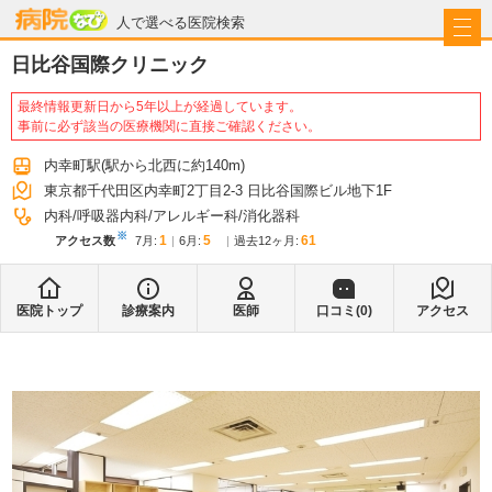
病院なび
人で選べる医院検索
日比谷国際クリニック
最終情報更新日から5年以上が経過しています。
事前に必ず該当の医療機関に直接ご確認ください。
内幸町駅
(駅から
北西に約140m
)
東京都千代田区内幸町2丁目2-3 日比谷国際ビル地下1F
内科
呼吸器内科
アレルギー科
消化器科
※
1
5
61
アクセス数
7月
:
6月
:
過去12ヶ月:
医院トップ
診療案内
医師
口コミ(
0
)
アクセス