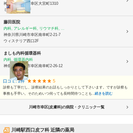
神奈川県川崎市幸区
大宮町1310
ミューザ川崎2F
藤田医院
内科, アレルギー科, リウマチ科, ...
神奈川県川崎市幸区
南幸町2-21-7
ウィステリア西口2F
ましも内科循環器科
内科, 循環器内科
神奈川県川崎市幸区
南幸町2-26-12
5
口コミ:
2
件
診察も丁寧だし、診察結果のお話もしっかりとして下さいます。ですが診察も
事務も手早い。そのためいつ伺っても長時間待つことも...
続きを読む
川崎市幸区(皮膚科)の病院・クリニック一覧
川崎駅西口皮フ科
近隣の薬局