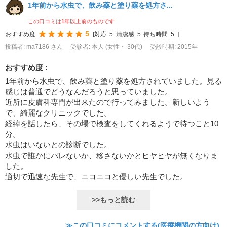
1年前から水虫で、飲み薬と塗り薬を処方さ...
この口コミは1年以上前のものです
5
おすすめ度:
[
対応:
5
清潔感:
5
待ち時間:
5
]
投稿者: ma7186 さん
受診者: 本人 (女性・ 30代)
受診時期: 2015年
おすすめ度 :
1年前から水虫で、飲み薬と塗り薬を処方されていました。見る
感じは普通でどうなんだろうと思っていました。
近所に皮膚科専門が出来たので行ってみました。新しいよう
で、綺麗なクリニックでした。
経緯を話したら、その場で検査をしてくれるようで待つこと10
分。
水虫はいないとの診断でした。
水虫で誰かにバレないか、移さないかとヒヤヒヤが無くなりま
した。
適切で迅速な先生で、ニコニコと優しい先生でした。
>>もっと読む
≫この口コミにコメントする(医療機関の方向け)