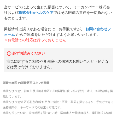
当サービスによって生じた損害について、ミーカンパニー株式会
社および
株式会社eヘルスケア
ではその賠償の責任を一切負わない
ものとします。
掲載情報に誤りがある場合には、お手数ですが、
お問い合わせフ
ォーム
からご連絡をいただけますようお願いいたします。
※お電話での対応は行っておりません
必ずお読みください
病気に関するご相談や各医院への個別のお問い合わせ・紹介な
どは受け付けておりません。
川崎市幸区
の
川崎駅西口皮フ科
情報
病院なび では、
神奈川県
川崎市幸区
の
川崎駅西口皮フ科
の
評判・求人・転職
情報を掲
載しています。
病院なび では市区町村別/診療科目別に病院・医院・薬局を探せるほか、予約ができる
医療機関や、キーワードでの検索も可能です。
病院を探したい時、診療時間を調べたい時、医師求人や看護師求人、薬剤師求人情報