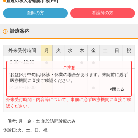
直近の求人を確認する
[PR]
医師の方
看護師の方
診療案内
外来受付時間
月
火
水
木
金
土
日
祝
●
●
●
9:00
〜
12:30
●
お盆(8月中旬)は休診・休業の場合があります。来院前に必ず
12:00
〜
17:00
医療機関に直接ご確認ください。
●
14:30
〜
18:00
×閉じる
外来受付時間・内容等について、事前に必ず医療機関に直接ご確
認ください。
備考:
月・金・土 施設訪問診療のみ
休診日:
火、土、日、祝