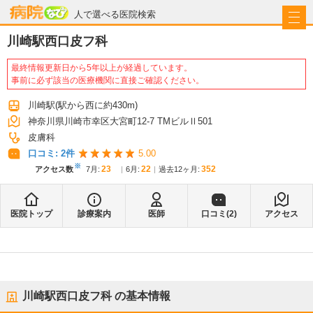
病院なび
人で選べる医院検索
川崎駅西口皮フ科
最終情報更新日から5年以上が経過しています。
事前に必ず該当の医療機関に直接ご確認ください。
川崎駅
(駅から
西に約430m
)
神奈川県川崎市幸区大宮町12-7 TMビルⅡ501
皮膚科
口コミ:
2
件
5.00
※
23
22
352
アクセス数
7月
:
6月
:
過去12ヶ月:
医院トップ
診療案内
医師
口コミ(
2
)
アクセス
川崎駅西口皮フ科
の基本情報