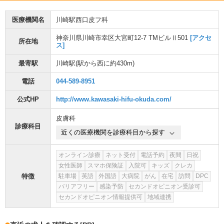
医療機関名
川崎駅西口皮フ科
神奈川県川崎市幸区大宮町12-7 TMビルⅡ501
[アクセ
所在地
ス]
最寄駅
川崎駅
(駅から
西に約430m
)
電話
044-589-8951
公式HP
http://www.kawasaki-hifu-okuda.com/
皮膚科
診療科目
近くの医療機関を診療科目から探す
オンライン診療
ネット受付
電話予約
夜間
日祝
女性医師
スマホ保険証
入院可
キッズ
クレカ
特徴
駐車場
英語
外国語
大病院
がん
在宅
訪問
DPC
バリアフリー
感染予防
セカンドオピニオン受診可
セカンドオピニオン情報提供可
地域連携