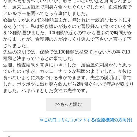
う食べ物を食べていないか、触っていないかなど質問されまし
た。週末に居酒屋で刺身を食べたぐらいでしたが、血液検査で
アレルギーを調べてもらう事にしました。
心当たりがあれば13種類選ぶか、無ければ一般的なセットにす
るそうです。私は好き嫌いがあるので普段好んで食べている物
を13種類選びました。100種類?近くの中から選ぶので時間がか
かりましたが、看護師の方がゆっくり選んで下さいと言って下
さりました。
先生の説明では、保険では100種類は検査できないとの事で13
種類と決まっているとの事でした。
翌週、検査結果を聞きにいきました。居酒屋の刺身かなと思っ
ていたのですが、カシューナッツが原因のようでした。今後は
食べないように気をつける事ができます。先生の説明は丁寧で
した。ボツボツに出た薬を飲んだら2時間ぐらいで痒みが収まり
ました。ハキハキとした女性の先生です。
>>もっと読む
≫この口コミにコメントする(医療機関の方向け)