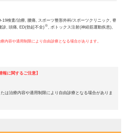
D-19検査/治療
腰痛
スポーツ整形外科/スポーツクリニック
脊
※
健診
頭痛
ED(勃起不全)
ボトックス注射(神経筋運動疾患)
治療内容や適用制限により自由診療となる場合があります。
情報に関するご注意】
、または治療内容や適用制限により自由診療となる場合がありま