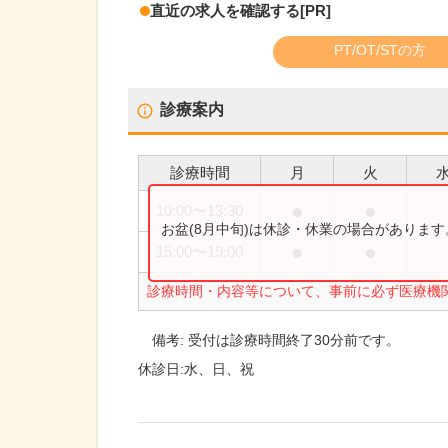
直近の求人を確認する
[PR]
PT/OT/STの方
診療案内
診療時間
月
火
●
●
10:00
〜
13:30
お盆(8月中旬)は休診・休業の場合がありま
●
●
15:00
〜
19:00
診療時間・内容等について、事前に必ず医療機
備考:
受付は診療時間終了30分前です。
休診日:
水、日、祝