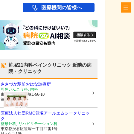
医療機関の皆様へ
笹塚21内科ペインクリニック
近隣の病
院・クリニック
ささづか駅前おはな診療所
耳鼻いんこう科, 内科
東京都渋谷区
笹塚1-56-10
笹塚総栄ビル2F
医療法人社団RMC笹塚アールエムシークリニッ
ク
整形外科, リハビリテーション科
東京都渋谷区
笹塚一丁目22番1号
Mハウス1階