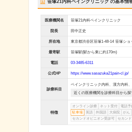
笹塚21内科ペインクリニック
の基本情
医療機関名
笹塚21内科ペインクリニック
院長
田中正史
所在地
東京都渋谷区笹塚1-48-14 笹塚ショ
最寄駅
笹塚駅
(駅から
東に約170m
)
電話
03-3485-6311
公式HP
https://www.sasazuka21pain-cl.jp/
ペインクリニック内科
、
漢方内科
、
診療科目
近くの医療機関を診療科目から探
オンライン診療
ネット受付
電話予
特徴
駐車場
英語
外国語
大病院
がん
セカンドオピニオン受診可
セカンド