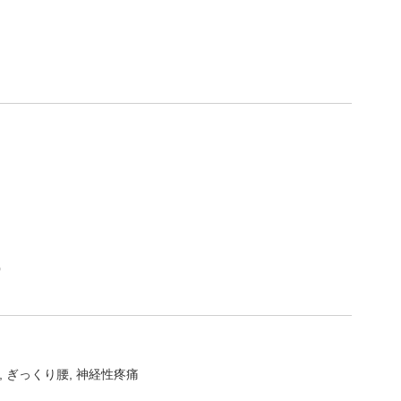
)
ぎっくり腰
神経性疼痛