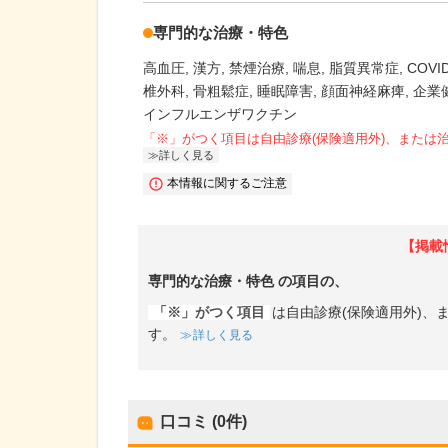
専門的な治療・特色
高血圧
漢方
禁煙治療
喘息
脂質異常症
COVI
椎外科
骨粗鬆症
睡眠障害
顔面神経麻痺
企業
インフルエンザワクチン
「※」がつく項目は自由診療(保険適用外)、または
詳しく見る
本情報に関するご注意
【掲載
専門的な治療・特色
の項目の、
「※」がつく項目
は自由診療(保険適用外)
す。
詳しく見る
口コミ (0件)