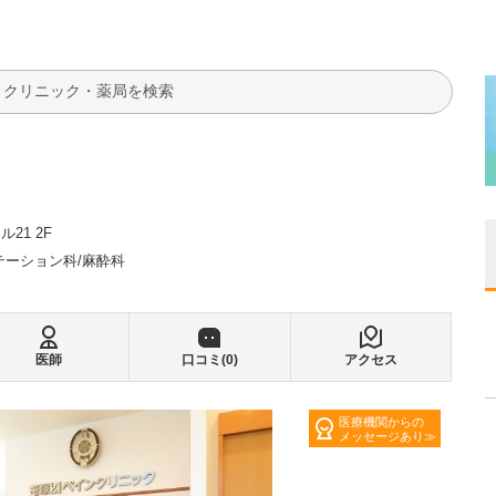
検索
21 2F
テーション科
麻酔科
医師
口コミ(
0
)
アクセス
医療機関からの
メッセージあり