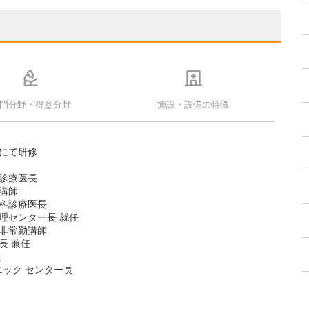
門分野・得意分野
施設・設備の特徴
科にて研修
科診療医長
科講師
酔科診療医長
理センター長 就任
科非常勤講師
長 兼任
任
リニック センター長