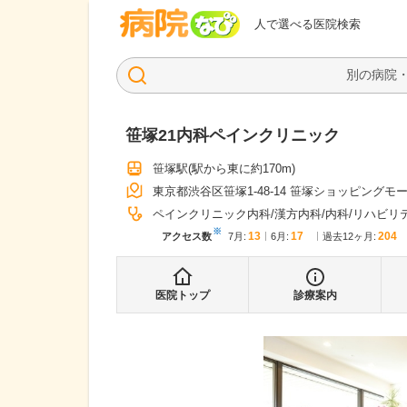
病院なび
人で選べる医院検索
笹塚21内科ペインクリニック
笹塚駅
(駅から
東に約170m
)
東京都渋谷区笹塚1-48-14 笹塚ショッピングモール
ペインクリニック内科
漢方内科
内科
リハビリ
※
13
17
204
アクセス数
7月
:
6月
:
過去12ヶ月:
医院トップ
診療案内