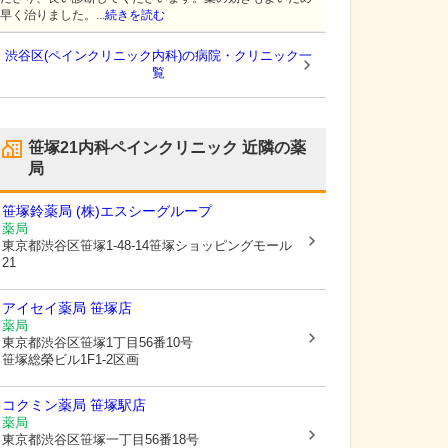
早く治りました。...
続きを読む
渋谷区(ペインクリニック内科)の病院・クリニック一
覧
笹塚21内科ペインクリニック
近隣の薬
局
笹塚鈴薬局 (株)エスシーグループ
薬局
東京都渋谷区
笹塚1-48-14笹塚ショッピングモール
21
アイセイ薬局 笹塚店
薬局
東京都渋谷区
笹塚1丁目56番10号
笹塚総榮ビル1F1-2区画
コクミン薬局 笹塚駅店
薬局
東京都渋谷区
笹塚一丁目56番18号