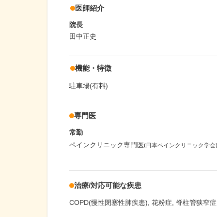
医師紹介
院長
田中正史
機能・特徴
駐車場(有料)
専門医
常勤
ペインクリニック専門医
(日本ペインクリニック学会
治療/対応可能な疾患
COPD(慢性閉塞性肺疾患)
花粉症
脊柱管狭窄症