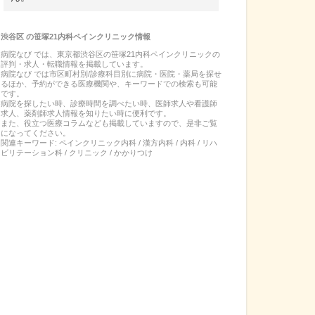
渋谷区
の
笹塚21内科ペインクリニック
情報
病院なび では、
東京都
渋谷区
の
笹塚21内科ペインクリニック
の
評判・求人・転職
情報を掲載しています。
病院なび では市区町村別/診療科目別に病院・医院・薬局を探せ
るほか、予約ができる医療機関や、キーワードでの検索も可能
です。
病院を探したい時、診療時間を調べたい時、医師求人や看護師
求人、薬剤師求人情報を知りたい時に便利です。
また、役立つ医療コラムなども掲載していますので、是非ご覧
になってください。
関連キーワード:
ペインクリニック内科 / 漢方内科 / 内科 / リハ
ビリテーション科 / クリニック / かかりつけ