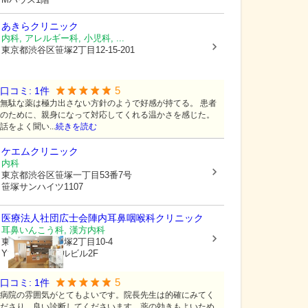
あきらクリニック
内科, アレルギー科, 小児科, ...
東京都渋谷区
笹塚2丁目12-15-201
5
口コミ:
1
件
無駄な薬は極力出さない方針のようで好感が持てる。 患者
のために、親身になって対応してくれる温かさを感じた。
話をよく聞い...
続きを読む
ケエムクリニック
内科
東京都渋谷区
笹塚一丁目53番7号
笹塚サンハイツ1107
医療法人社団広士会
陣内耳鼻咽喉科クリニック
耳鼻いんこう科, 漢方内科
東京都渋谷区
笹塚2丁目10-4
Y笹塚メディカルビル2F
5
口コミ:
1
件
病院の雰囲気がとてもよいです。院長先生は的確にみてく
ださり、良い診断してくださいます。薬の効きもよいため