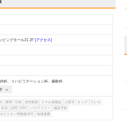
報
ッピングモール21 2F
[アクセス]
内科
、
リハビリテーション科
、
麻酔科
す
約
夜間
日祝
女性医師
スマホ保険証
入院可
キッズ
クレカ
在宅
訪問
DPC
バリアフリー
感染予防
オピニオン情報提供可
地域連携