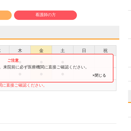
看護師の方
水
木
金
土
日
祝
●
●
●
す。来院前に必ず医療機関に直接ご確認ください。
●
●
●
×閉じる
関に直接ご確認ください。