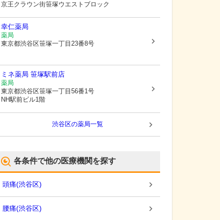
京王クラウン街笹塚ウエストブロック
幸仁薬局
薬局
東京都渋谷区
笹塚一丁目23番8号
ミネ薬局 笹塚駅前店
薬局
東京都渋谷区
笹塚一丁目56番1号
NH駅前ビル1階
渋谷区
の薬局一覧
各条件で他の医療機関を探す
頭痛
(
渋谷区
)
腰痛
(
渋谷区
)