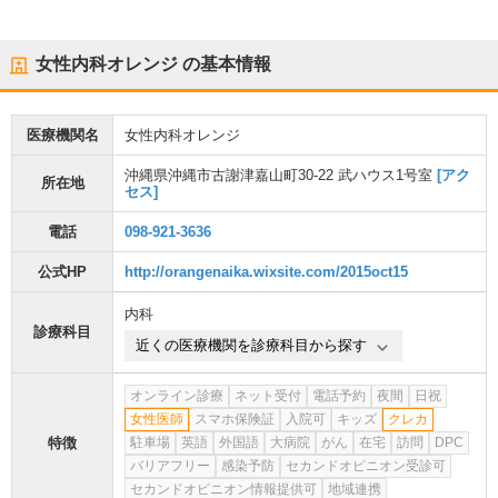
女性内科オレンジ
の基本情報
医療機関名
女性内科オレンジ
沖縄県沖縄市古謝津嘉山町30-22 武ハウス1号室
[アク
所在地
セス]
電話
098-921-3636
公式HP
http://orangenaika.wixsite.com/2015oct15
内科
診療科目
近くの医療機関を診療科目から探す
オンライン診療
ネット受付
電話予約
夜間
日祝
女性医師
スマホ保険証
入院可
キッズ
クレカ
特徴
駐車場
英語
外国語
大病院
がん
在宅
訪問
DPC
バリアフリー
感染予防
セカンドオピニオン受診可
セカンドオピニオン情報提供可
地域連携