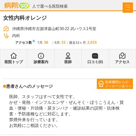
病院なび
人で選べる医院検索
女性内科オレンジ
沖縄県沖縄市古謝津嘉山町30-22 武ハウス1号室
内科
※
36
33
2,015
アクセス数
7月
:
6月
:
過去12ヶ月:
医院トップ
診療案内
医師
口コミ(
0
)
アクセス
医療機関からの
患者さんへのメッセージ
メッセージあり
医師、スタッフはすべて女性です。
かぜ・発熱・インフルエンザ・ぜんそく・ぼうこうえん・貧
血・便秘・片頭痛・尿タンパク・健診結果の説明・抗体検
査・予防接種などに対応します。
禁煙外来を行っています。
お気軽にご相談ください。