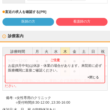
直近の求人を確認する
[PR]
医師の方
看護師の方
診療案内
診療時間
月
火
水
木
金
土
日
祝
●
●
●
●
●
9:00
〜
12:00
お盆(8月中旬)は休診・休業の場合があります。来院前に必ず
●
●
●
●
医療機関に直接ご確認ください。
14:00
〜
16:00
×閉じる
診療時間・内容等について、事前に必ず医療機関に直接ご確認く
ださい。
備考:
○女性専用のクリニック
○受付時間|8:30-12:00 ,13:30-16:00
休診日:
水、日、祝 ※臨時休診あり