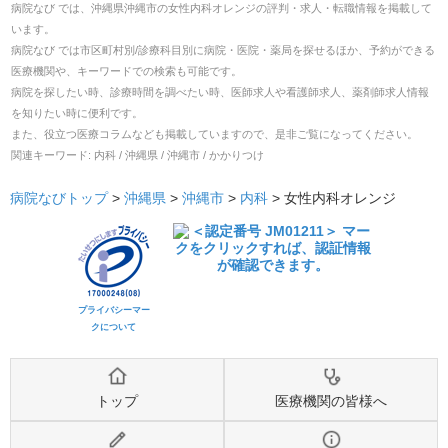
病院なび では、
沖縄県
沖縄市
の
女性内科オレンジ
の
評判・求人・転職
情報を掲載して
います。
病院なび では市区町村別/診療科目別に病院・医院・薬局を探せるほか、予約ができる
医療機関や、キーワードでの検索も可能です。
病院を探したい時、診療時間を調べたい時、医師求人や看護師求人、薬剤師求人情報
を知りたい時に便利です。
また、役立つ医療コラムなども掲載していますので、是非ご覧になってください。
関連キーワード:
内科 / 沖縄県 / 沖縄市 / かかりつけ
病院なびトップ
>
沖縄県
>
沖縄市
>
内科
>
女性内科オレンジ
プライバシーマー
クについて
トップ
医療機関の皆様へ