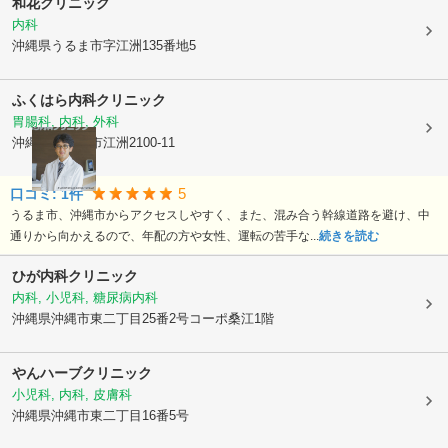
和花クリニック
内科
沖縄県うるま市
字江洲135番地5
ふくはら内科クリニック
胃腸科, 内科, 外科
沖縄県うるま市
江洲2100-11
5
口コミ:
1
件
うるま市、沖縄市からアクセスしやすく、また、混み合う幹線道路を避け、中
通りから向かえるので、年配の方や女性、運転の苦手な...
続きを読む
ひが内科クリニック
内科, 小児科, 糖尿病内科
沖縄県沖縄市
東二丁目25番2号コーポ桑江1階
やんハーブクリニック
小児科, 内科, 皮膚科
沖縄県沖縄市
東二丁目16番5号