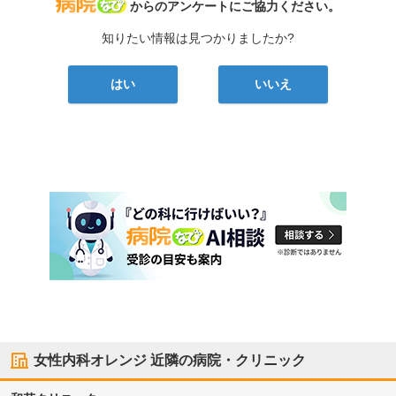
病院なび
からのアンケートにご協力ください。
知りたい情報は見つかりましたか?
はい
いいえ
女性内科オレンジ
近隣の病院・クリニック