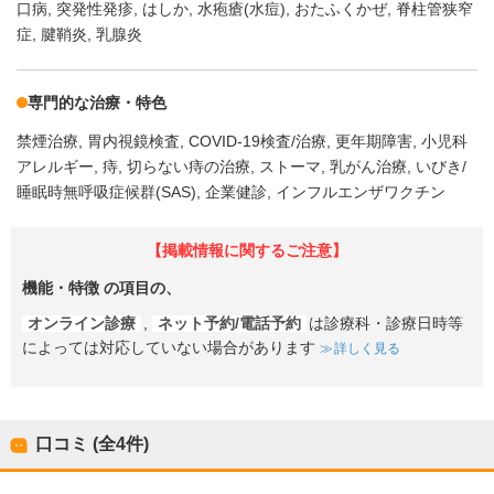
口病
突発性発疹
はしか
水疱瘡(水痘)
おたふくかぜ
脊柱管狭窄
症
腱鞘炎
乳腺炎
専門的な治療・特色
禁煙治療
胃内視鏡検査
COVID-19検査/治療
更年期障害
小児科
アレルギー
痔
切らない痔の治療
ストーマ
乳がん治療
いびき/
睡眠時無呼吸症候群(SAS)
企業健診
インフルエンザワクチン
【掲載情報に関するご注意】
機能・特徴
の項目の、
オンライン診療
,
ネット予約/電話予約
は診療科・診療日時等
によっては対応していない場合があります
詳しく見る
口コミ (全
4
件)