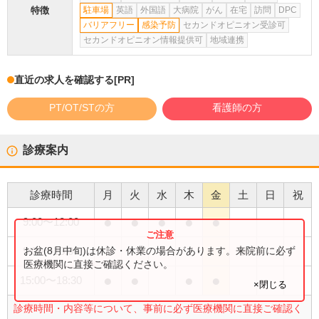
特徴
駐車場
英語
外国語
大病院
がん
在宅
訪問
DPC
バリアフリー
感染予防
セカンドオピニオン受診可
セカンドオピニオン情報提供可
地域連携
直近の求人を確認する
[PR]
PT/OT/STの方
看護師の方
診療案内
診療時間
月
火
水
木
金
土
日
祝
●
●
●
●
●
9:00
〜
12:00
●
お盆(8月中旬)は休診・休業の場合があります。来院前に必ず
9:00
〜
13:00
医療機関に直接ご確認ください。
●
●
●
●
15:00
〜
18:30
×閉じる
診療時間・内容等について、事前に必ず医療機関に直接ご確認く