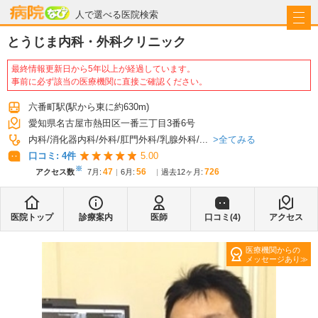
病院なび
人で選べる医院検索
とうじま内科・外科クリニック
最終情報更新日から5年以上が経過しています。
事前に必ず該当の医療機関に直接ご確認ください。
六番町駅
(駅から
東に約630m
)
愛知県名古屋市熱田区一番三丁目3番6号
全てみる
内科
消化器内科
外科
肛門外科
乳腺外科
...
口コミ:
4
件
5.00
※
47
56
726
アクセス数
7月
:
6月
:
過去12ヶ月:
医院トップ
診療案内
医師
口コミ(
4
)
アクセス
医療機関からの
メッセージあり