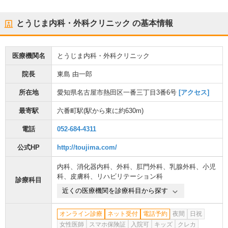
とうじま内科・外科クリニック
の基本情報
医療機関名
とうじま内科・外科クリニック
院長
東島 由一郎
所在地
愛知県名古屋市熱田区一番三丁目3番6号
[アクセス]
最寄駅
六番町駅
(駅から
東に約630m
)
電話
052-684-4311
公式HP
http://toujima.com/
内科
、
消化器内科
、
外科
、
肛門外科
、
乳腺外科
、
小児
科
、
皮膚科
、
リハビリテーション科
診療科目
近くの医療機関を診療科目から探す
オンライン診療
ネット受付
電話予約
夜間
日祝
女性医師
スマホ保険証
入院可
キッズ
クレカ