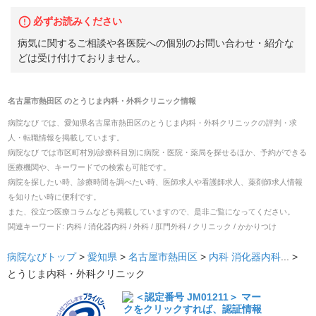
必ずお読みください
病気に関するご相談や各医院への個別のお問い合わせ・紹介な
どは受け付けておりません。
名古屋市熱田区
の
とうじま内科・外科クリニック
情報
病院なび では、
愛知県
名古屋市熱田区
の
とうじま内科・外科クリニック
の
評判・求
人・転職
情報を掲載しています。
病院なび では市区町村別/診療科目別に病院・医院・薬局を探せるほか、予約ができる
医療機関や、キーワードでの検索も可能です。
病院を探したい時、診療時間を調べたい時、医師求人や看護師求人、薬剤師求人情報
を知りたい時に便利です。
また、役立つ医療コラムなども掲載していますので、是非ご覧になってください。
関連キーワード:
内科 / 消化器内科 / 外科 / 肛門外科 / クリニック / かかりつけ
病院なびトップ
>
愛知県
>
名古屋市熱田区
>
内科
消化器内科
... >
とうじま内科・外科クリニック