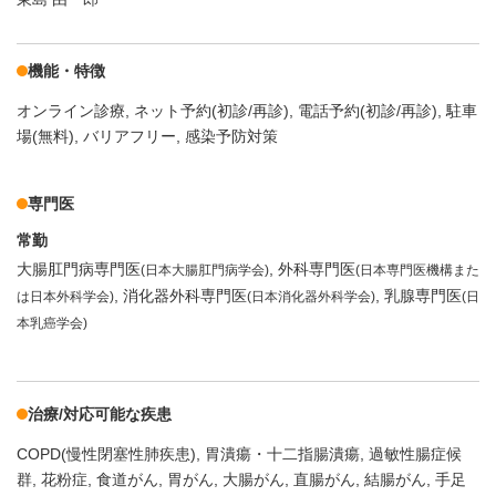
機能・特徴
オンライン診療
ネット予約(初診/再診)
電話予約(初診/再診)
駐車
場(無料)
バリアフリー
感染予防対策
専門医
常勤
大腸肛門病専門医
外科専門医
(日本大腸肛門病学会)
(日本専門医機構また
消化器外科専門医
乳腺専門医
は日本外科学会)
(日本消化器外科学会)
(日
本乳癌学会)
治療/対応可能な疾患
COPD(慢性閉塞性肺疾患)
胃潰瘍・十二指腸潰瘍
過敏性腸症候
群
花粉症
食道がん
胃がん
大腸がん
直腸がん
結腸がん
手足