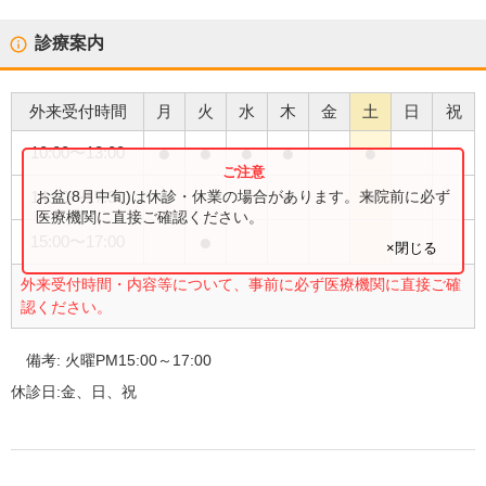
診療案内
外来受付時間
月
火
水
木
金
土
日
祝
●
●
●
●
●
10:00
〜
13:00
●
●
●
●
お盆(8月中旬)は休診・休業の場合があります。来院前に必ず
14:30
〜
17:30
医療機関に直接ご確認ください。
●
15:00
〜
17:00
×閉じる
外来受付時間・内容等について、事前に必ず医療機関に直接ご確
認ください。
備考:
火曜PM15:00～17:00
休診日:
金、日、祝