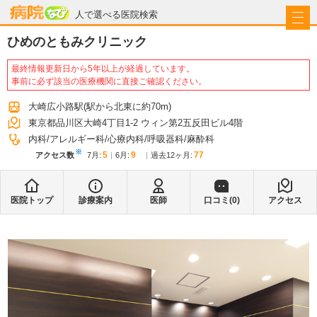
病院なび
人で選べる医院検索
ひめのともみクリニック
最終情報更新日から5年以上が経過しています。
事前に必ず該当の医療機関に直接ご確認ください。
大崎広小路駅
(駅から
北東に約70m
)
東京都品川区大崎4丁目1-2 ウィン第2五反田ビル4階
内科
アレルギー科
心療内科
呼吸器科
麻酔科
※
5
9
77
アクセス数
7月
:
6月
:
過去12ヶ月:
医院トップ
診療案内
医師
口コミ(
0
)
アクセス