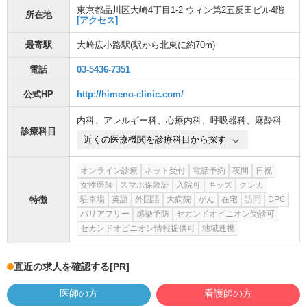
東京都品川区大崎4丁目1-2 ウィン第2五反田ビル4階
所在地
[アクセス]
最寄駅
大崎広小路駅
(駅から
北東に約70m
)
電話
03-5436-7351
公式HP
http://himeno-clinic.com/
内科
、
アレルギー科
、
心療内科
、
呼吸器科
、
麻酔科
診療科目
近くの医療機関を診療科目から探す
オンライン診療
ネット受付
電話予約
夜間
日祝
女性医師
スマホ保険証
入院可
キッズ
クレカ
特徴
駐車場
英語
外国語
大病院
がん
在宅
訪問
DPC
バリアフリー
感染予防
セカンドオピニオン受診可
セカンドオピニオン情報提供可
地域連携
直近の求人を確認する
[PR]
医師の方
看護師の方