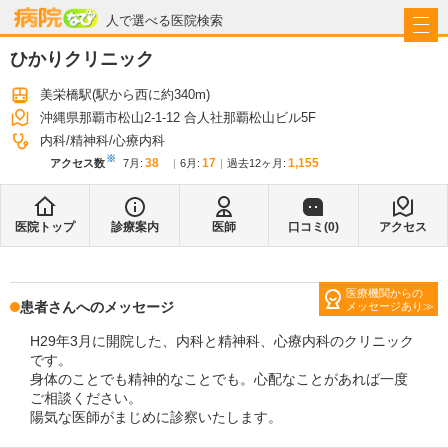
病院なび
人で選べる医院検索
ひかりクリニック
美栄橋駅
(駅から
西に約340m
)
沖縄県那覇市松山2-1-12 合人社那覇松山ビル5F
内科
精神科
心療内科
※
38
17
1,155
アクセス数
7月
:
6月
:
過去12ヶ月:
医院トップ
診療案内
医師
口コミ(
0
)
アクセス
医療機関からの
患者さんへのメッセージ
メッセージあり
H29年3月に開院した、内科と精神科、心療内科のクリニック
です。
身体のことでも精神的なことでも。心配なことがあれば一度
ご相談ください。
陽気な医師がまじめに診察いたします。