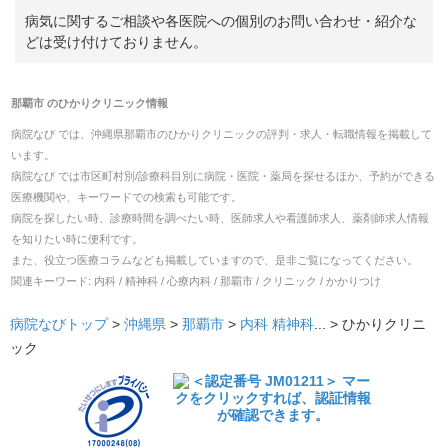
病気に関するご相談や各医院への個別のお問い合わせ・紹介な
どは受け付けておりません。
那覇市
の
ひかりクリニック
情報
病院なび では、
沖縄県
那覇市
の
ひかりクリニック
の
評判・求人・転職
情報を掲載して
います。
病院なび では市区町村別/診療科目別に病院・医院・薬局を探せるほか、予約ができる
医療機関や、キーワードでの検索も可能です。
病院を探したい時、診療時間を調べたい時、医師求人や看護師求人、薬剤師求人情報
を知りたい時に便利です。
また、役立つ医療コラムなども掲載していますので、是非ご覧になってください。
関連キーワード:
内科 / 精神科 / 心療内科 / 那覇市 / クリニック / かかりつけ
病院なびトップ
>
沖縄県
>
那覇市
>
内科
精神科
... >
ひかりクリニ
ック