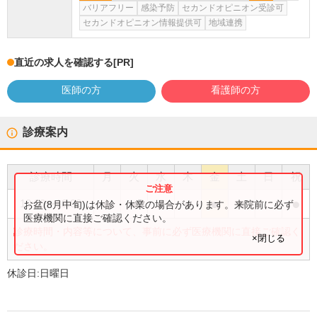
バリアフリー
感染予防
セカンドオピニオン受診可
セカンドオピニオン情報提供可
地域連携
直近の求人を確認する
[PR]
医師の方
看護師の方
診療案内
診療時間
月
火
水
木
金
土
日
祝
●
●
●
●
●
●
●
10:00
〜
18:00
お盆(8月中旬)は休診・休業の場合があります。来院前に必ず
医療機関に直接ご確認ください。
診療時間・内容等について、事前に必ず医療機関に直接ご確認く
×閉じる
ださい。
休診日:
日曜日