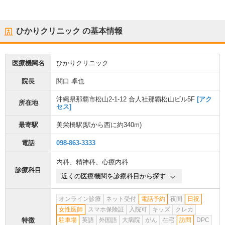
ひかりクリニック
の基本情報
医療機関名
ひかりクリニック
院長
関口 卓也
沖縄県那覇市松山2-1-12 合人社那覇松山ビル5F
[アク
所在地
セス]
最寄駅
美栄橋駅
(駅から
西に約340m
)
電話
098-863-3333
内科
、
精神科
、
心療内科
診療科目
近くの医療機関を診療科目から探す
オンライン診療
ネット受付
電話予約
夜間
日祝
女性医師
スマホ保険証
入院可
キッズ
クレカ
特徴
駐車場
英語
外国語
大病院
がん
在宅
訪問
DPC