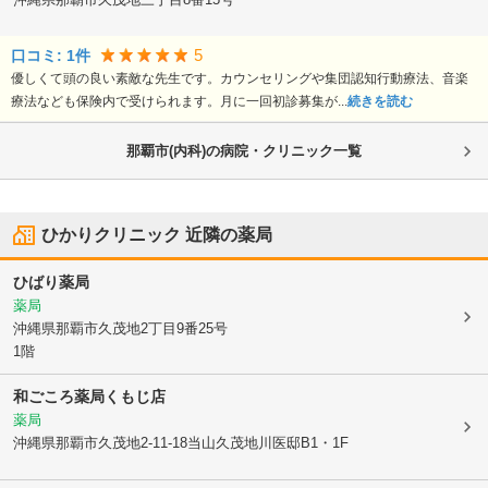
5
口コミ:
1
件
優しくて頭の良い素敵な先生です。カウンセリングや集団認知行動療法、音楽
療法なども保険内で受けられます。月に一回初診募集が...
続きを読む
那覇市(内科)の病院・クリニック一覧
ひかりクリニック
近隣の薬局
ひばり薬局
薬局
沖縄県那覇市
久茂地2丁目9番25号
1階
和ごころ薬局くもじ店
薬局
沖縄県那覇市
久茂地2-11-18当山久茂地川医邸B1・1F