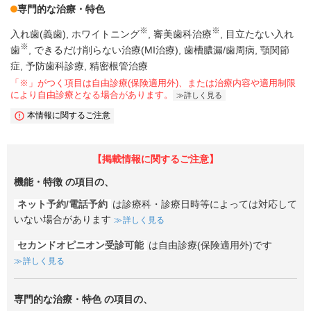
専門的な治療・特色
※
※
入れ歯(義歯)
ホワイトニング
審美歯科治療
目立たない入れ
※
歯
できるだけ削らない治療(MI治療)
歯槽膿漏/歯周病
顎関節
症
予防歯科診療
精密根管治療
「※」がつく項目は自由診療(保険適用外)、または治療内容や適用制限
により自由診療となる場合があります。
詳しく見る
本情報に関するご注意
【掲載情報に関するご注意】
機能・特徴
の項目の、
ネット予約/電話予約
は診療科・診療日時等によっては対応して
いない場合があります
詳しく見る
セカンドオピニオン受診可能
は自由診療(保険適用外)です
詳しく見る
専門的な治療・特色
の項目の、