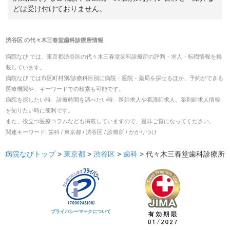
どは受け付けておりません。
渋谷区
の
代々木三春堂歯科診療所
情報
病院なび では、
東京都
渋谷区
の
代々木三春堂歯科診療所
の
評判・求人・転職
情報を掲
載しています。
病院なび では市区町村別/診療科目別に病院・医院・薬局を探せるほか、予約ができる
医療機関や、キーワードでの検索も可能です。
病院を探したい時、診療時間を調べたい時、医師求人や看護師求人、薬剤師求人情報
を知りたい時に便利です。
また、役立つ医療コラムなども掲載していますので、是非ご覧になってください。
関連キーワード:
歯科 / 東京都 / 渋谷区 / 診療所 / かかりつけ
病院なびトップ
>
東京都
>
渋谷区
>
歯科
>
代々木三春堂歯科診療所
プライバシーマークについて