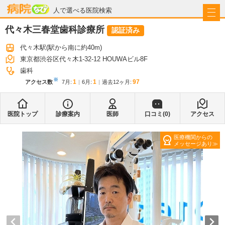
病院なび
人で選べる医院検索
代々木三春堂歯科診療所
認証済み
代々木駅
(駅から
南に約40m
)
東京都渋谷区代々木1-32-12 HOUWAビル8F
歯科
※
1
1
97
アクセス数
7月
:
6月
:
過去12ヶ月:
医院トップ
診療案内
医師
口コミ(
0
)
アクセス
医療機関からの
メッセージあり