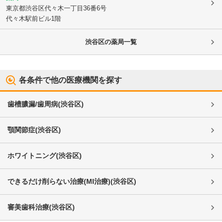
東京都渋谷区
代々木一丁目36番6号
代々木駅前ビル1階
渋谷区
の薬局一覧
各条件で他の医療機関を探す
歯槽膿漏/歯周病
(
渋谷区
)
顎関節症
(
渋谷区
)
ホワイトニング
(
渋谷区
)
できるだけ削らない治療(MI治療)
(
渋谷区
)
審美歯科治療
(
渋谷区
)