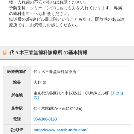
物・入れ歯の不安があればお話ください。
予防歯科・クリーニングにもにも力を入れております。専属
の歯科衛生士へも相談ください。
鉄道横の8階建ビル最上階ということもあり、開放感のある診
療所です。お気軽にお越しください。
代々木三春堂歯科診療所
の基本情報
医療機関名
代々木三春堂歯科診療所
院長
大野 繁
東京都渋谷区代々木1-32-12 HOUWAビル8F
[アクセ
所在地
ス]
最寄駅
代々木駅
(駅から
南に約40m
)
電話
03-6300-0163
公式HP
https://www.sanshundo.com/