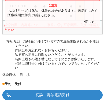
●
●
●
●
●
9:00
〜
13:00
お盆(8月中旬)は休診・休業の場合があります。来院前に必ず
●
●
●
●
医療機関に直接ご確認ください。
14:00
〜
18:00
×閉じる
診療時間・内容等について、事前に必ず医療機関に直接ご確認く
ださい。
備考:
初診は随時受け付けていますので直接来院されるかお電話
ください。
保険証をお忘れなくお持ちください。
診療室の消毒に時間をいただくことがあります。
時間上履きの履き替えなしでそのまま診療いたします。
相談は随時受け付けていますのでいつでもいらしてくださ
い。
休診日:
木、日、祝
予約・受付
初診・再診電話受付