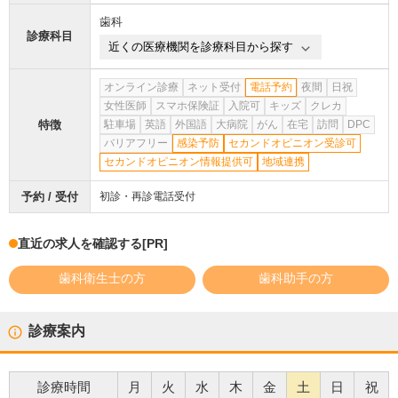
歯科
診療科目
近くの医療機関を診療科目から探す
オンライン診療
ネット受付
電話予約
夜間
日祝
女性医師
スマホ保険証
入院可
キッズ
クレカ
特徴
駐車場
英語
外国語
大病院
がん
在宅
訪問
DPC
バリアフリー
感染予防
セカンドオピニオン受診可
セカンドオピニオン情報提供可
地域連携
予約 / 受付
初診・再診電話受付
直近の求人を確認する
[PR]
歯科衛生士の方
歯科助手の方
診療案内
診療時間
月
火
水
木
金
土
日
祝