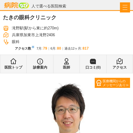
病院なび
人で選べる医院検索
たきの眼科クリニック
滝野駅
(駅から
東に約270m
)
兵庫県加東市上滝野2406
眼科
※
79
80
817
アクセス数
7月
:
6月
:
過去12ヶ月:
医院トップ
診療案内
医師
口コミ(
0
)
アクセス
医療機関からの
メッセージあり