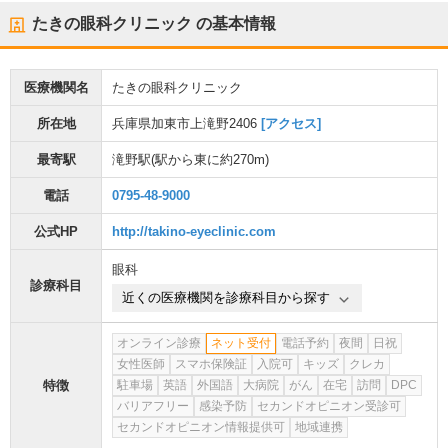
たきの眼科クリニック
の基本情報
医療機関名
たきの眼科クリニック
所在地
兵庫県加東市上滝野2406
[アクセス]
最寄駅
滝野駅
(駅から
東に約270m
)
電話
0795-48-9000
公式HP
http://takino-eyeclinic.com
眼科
診療科目
近くの医療機関を診療科目から探す
オンライン診療
ネット受付
電話予約
夜間
日祝
女性医師
スマホ保険証
入院可
キッズ
クレカ
特徴
駐車場
英語
外国語
大病院
がん
在宅
訪問
DPC
バリアフリー
感染予防
セカンドオピニオン受診可
セカンドオピニオン情報提供可
地域連携