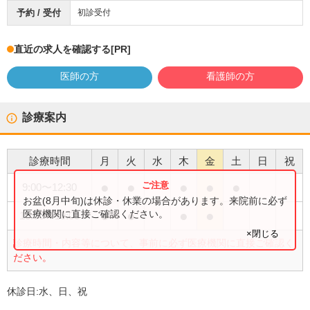
予約 / 受付
初診受付
直近の求人を確認する
[PR]
医師の方
看護師の方
診療案内
診療時間
月
火
水
木
金
土
日
祝
●
●
●
●
●
9:00
〜
12:30
お盆(8月中旬)は休診・休業の場合があります。来院前に必ず
●
●
●
●
医療機関に直接ご確認ください。
16:00
〜
19:00
×閉じる
診療時間・内容等について、事前に必ず医療機関に直接ご確認く
ださい。
休診日:
水、日、祝