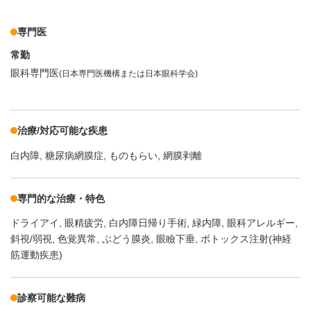
専門医
常勤
眼科専門医
(日本専門医機構または日本眼科学会)
治療/対応可能な疾患
白内障
糖尿病網膜症
ものもらい
網膜剥離
専門的な治療・特色
ドライアイ
眼精疲労
白内障日帰り手術
緑内障
眼科アレルギー
斜視/弱視
色覚異常
ぶどう膜炎
眼瞼下垂
ボトックス注射(神経
筋運動疾患)
診察可能な難病