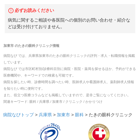
必ずお読みください
病気に関するご相談や各医院への個別のお問い合わせ・紹介な
どは受け付けておりません。
加東市
の
たきの眼科クリニック
情報
病院なび では、
兵庫県
加東市
の
たきの眼科クリニック
の
評判・求人・転職
情報を掲載
しています。
病院なび では市区町村別/診療科目別に病院・医院・薬局を探せるほか、予約ができる
医療機関や、キーワードでの検索も可能です。
病院を探したい時、診療時間を調べたい時、医師求人や看護師求人、薬剤師求人情報
を知りたい時に便利です。
また、役立つ医療コラムなども掲載していますので、是非ご覧になってください。
関連キーワード:
眼科 / 兵庫県 / 加東市 / クリニック / かかりつけ
病院なびトップ
>
兵庫県
>
加東市
>
眼科
>
たきの眼科クリニック