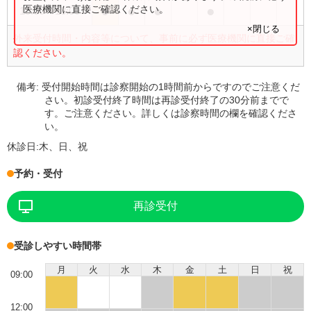
●
●
●
●
医療機関に直接ご確認ください。
15:00
〜
18:00
×閉じる
外来受付時間・内容等について、事前に必ず医療機関に直接ご確
認ください。
備考:
受付開始時間は診察開始の1時間前からですのでご注意くだ
さい。初診受付終了時間は再診受付終了の30分前までで
す。ご注意ください。詳しくは診察時間の欄を確認くださ
い。
休診日:
木、日、祝
予約・受付
再診受付
受診しやすい時間帯
月
火
水
木
金
土
日
祝
09:00
12:00