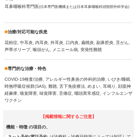
耳鼻咽喉科専門医
(日本専門医機構または日本耳鼻咽喉科頭頸部外科学会)
治療/対応可能な疾患
花粉症
中耳炎
内耳炎
外耳炎
口内炎
扁桃炎
副鼻腔炎
舌がん
声帯ポリープ
喉頭がん
メニエール病
突発性難聴
専門的な治療・特色
COVID-19検査/治療
アレルギー性鼻炎の外科的治療
いびき/睡眠
時無呼吸症候群(SAS)
難聴
舌下免疫療法
めまい
耳鳴り
顔面神
経麻痺
嗅覚障害
味覚障害
舌痛症
咽頭異常感症
インフルエンザ
ワクチン
【掲載情報に関するご注意】
機能・特徴
の項目の、
ネット予約/電話予約
は診療科・診療日時等によっては対応して