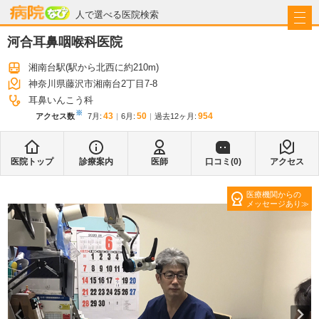
病院なび
人で選べる医院検索
河合耳鼻咽喉科医院
湘南台駅
(駅から
北西に約210m
)
神奈川県藤沢市湘南台2丁目7-8
耳鼻いんこう科
※
43
50
954
アクセス数
7月
:
6月
:
過去12ヶ月:
医院トップ
診療案内
医師
口コミ(
0
)
アクセス
医療機関からの
メッセージあり