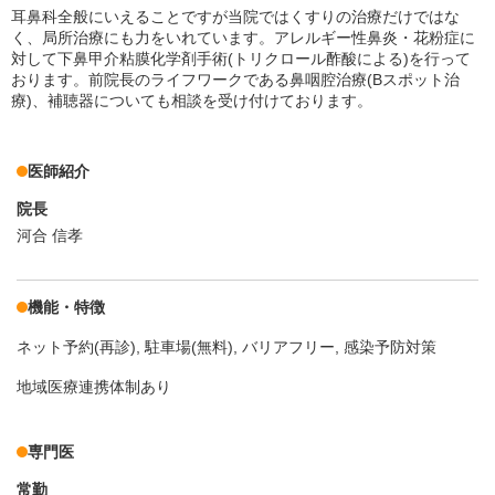
耳鼻科全般にいえることですが当院ではくすりの治療だけではな
く、局所治療にも力をいれています。アレルギー性鼻炎・花粉症に
対して下鼻甲介粘膜化学剤手術(トリクロール酢酸による)を行って
おります。前院長のライフワークである鼻咽腔治療(Bスポット治
療)、補聴器についても相談を受け付けております。
医師紹介
院長
河合 信孝
機能・特徴
ネット予約(再診)
駐車場(無料)
バリアフリー
感染予防対策
地域医療連携体制あり
専門医
常勤