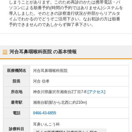
しまうことがあります。このため再診のかたは携帯電話・パ
ソコンによる順番予約(時間の予約ではありません)システムを
導入しました。そのときの診察進行状況が外部からリアルタ
イムでわかるのでどうぞご活用下さい。なお初診の方は順番
予約できませんのであしからず御了承下さい。
河合耳鼻咽喉科医院
の基本情報
医療機関名
河合耳鼻咽喉科医院
院長
河合 信孝
所在地
神奈川県藤沢市湘南台2丁目7-8
[アクセス]
最寄駅
湘南台駅
(駅から
北西に約210m
)
電話
0466-43-6855
耳鼻いんこう科
診療科目