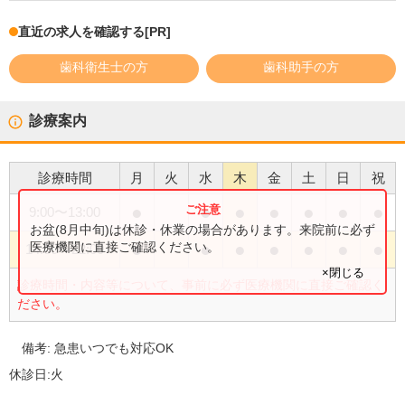
直近の求人を確認する
[PR]
歯科衛生士の方
歯科助手の方
診療案内
診療時間
月
火
水
木
金
土
日
祝
●
●
●
●
●
●
●
9:00
〜
13:00
お盆(8月中旬)は休診・休業の場合があります。来院前に必ず
●
●
●
●
●
●
●
医療機関に直接ご確認ください。
14:00
〜
22:00
×閉じる
診療時間・内容等について、事前に必ず医療機関に直接ご確認く
ださい。
備考:
急患いつでも対応OK
休診日:
火