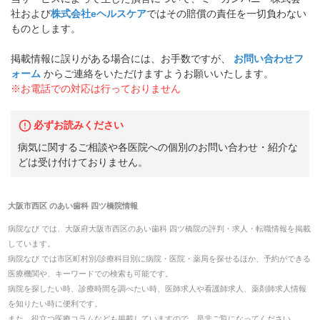
社および
株式会社eヘルスケア
ではその賠償の責任を一切負わない
ものとします。
掲載情報に誤りがある場合には、お手数ですが、
お問い合わせフ
ォーム
からご連絡をいただけますようお願いいたします。
※お電話での対応は行っておりません
必ずお読みください
病気に関するご相談や各医院への個別のお問い合わせ・紹介な
どは受け付けておりません。
大阪市西区
の
あい歯科 四ツ橋院
情報
病院なび では、
大阪府
大阪市西区
の
あい歯科 四ツ橋院
の
評判・求人・転職
情報を掲載
しています。
病院なび では市区町村別/診療科目別に病院・医院・薬局を探せるほか、予約ができる
医療機関や、キーワードでの検索も可能です。
病院を探したい時、診療時間を調べたい時、医師求人や看護師求人、薬剤師求人情報
を知りたい時に便利です。
また、役立つ医療コラムなども掲載していますので、是非ご覧になってください。