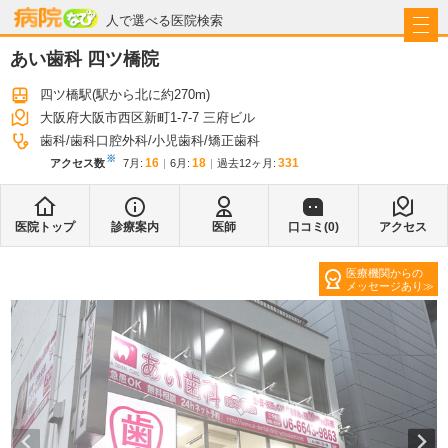
病院なび
人で選べる医院検索
あい歯科 四ツ橋院
四ツ橋駅
(駅から
北に約270m
)
大阪府大阪市西区新町1-7-7 三府ビル
歯科
歯科口腔外科
小児歯科
矯正歯科
※
16
18
331
アクセス数
7月
:
6月
:
過去12ヶ月:
医院トップ
診療案内
医師
口コミ(
0
)
アクセス
医療機関からの
メッセージあり