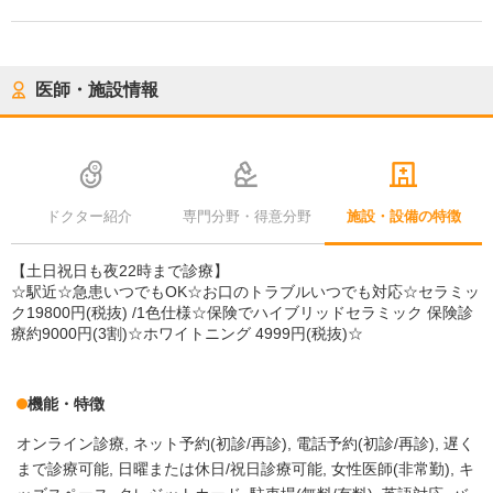
医師・施設情報
ドクター紹介
専門分野・得意分野
施設・設備の特徴
【土日祝日も夜22時まで診療】
☆駅近☆急患いつでもOK☆お口のトラブルいつでも対応☆セラミッ
ク19800円(税抜) /1色仕様☆保険でハイブリッドセラミック 保険診
療約9000円(3割)☆ホワイトニング 4999円(税抜)☆
機能・特徴
オンライン診療
ネット予約(初診/再診)
電話予約(初診/再診)
遅く
まで診療可能
日曜または休日/祝日診療可能
女性医師(非常勤)
キ