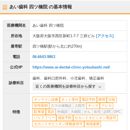
あい歯科 四ツ橋院
の基本情報
医療機関名
あい歯科 四ツ橋院
所在地
大阪府大阪市西区新町1-7-7 三府ビル
[アクセス]
最寄駅
四ツ橋駅
(駅から
北に約270m
)
電話
06-6643-9863
公式HP
https://www.ai-dental-clinic-yotsubashi.net/
歯科
、
歯科口腔外科
、
小児歯科
、
矯正歯科
診療科目
近くの医療機関を診療科目から探す
オンライン診療
ネット受付
電話予約
夜間
日祝
女性医師
スマホ保険証
入院可
キッズ
クレカ
特徴
駐車場
英語
外国語
大病院
がん
在宅
訪問
DPC
バリアフリー
感染予防
セカンドオピニオン受診可
セカンドオピニオン情報提供可
地域連携