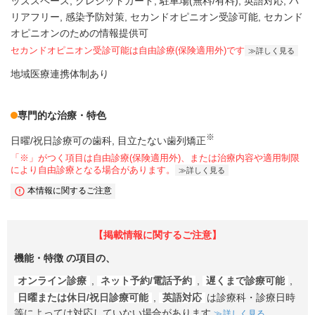
ッズスペース
クレジットカード
駐車場(無料/有料)
英語対応
バ
リアフリー
感染予防対策
セカンドオピニオン受診可能
セカンド
オピニオンのための情報提供可
セカンドオピニオン受診可能
は自由診療(保険適用外)です
詳しく見る
地域医療連携体制あり
専門的な治療・特色
※
日曜/祝日診療可の歯科
目立たない歯列矯正
「※」がつく項目は自由診療(保険適用外)、または治療内容や適用制限
により自由診療となる場合があります。
詳しく見る
本情報に関するご注意
【掲載情報に関するご注意】
機能・特徴
の項目の、
オンライン診療
,
ネット予約/電話予約
,
遅くまで診療可能
,
日曜または休日/祝日診療可能
,
英語対応
は診療科・診療日時
等によっては対応していない場合があります
詳しく見る