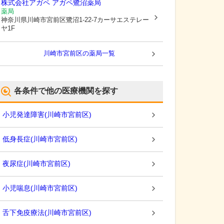
株式会社アガペ アガペ鷺沼薬局
薬局
神奈川県川崎市宮前区
鷺沼1-22-7カーサエステレー
ヤ1F
川崎市宮前区
の薬局一覧
各条件で他の医療機関を探す
小児発達障害
(
川崎市宮前区
)
低身長症
(
川崎市宮前区
)
夜尿症
(
川崎市宮前区
)
小児喘息
(
川崎市宮前区
)
舌下免疫療法
(
川崎市宮前区
)