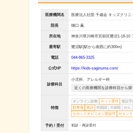
医療機関名
医療法人社団 千歳会 キッズクリニ
院長
樋口 薫
所在地
神奈川県川崎市宮前区鷺沼1-18-10
最寄駅
鷺沼駅
(駅から
南西に約300m
)
電話
044-865-3325
公式HP
https://kids-saginuma.com/
小児科
、
アレルギー科
診療科目
近くの医療機関を診療科目から探
オンライン診療
ネット受付
電話予
特徴
駐車場
英語
外国語
大病院
がん
セカンドオピニオン受診可
セカンド
予約 / 受付
初診・再診受付