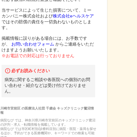
当サービスによって生じた損害について、ミー
カンパニー株式会社および
株式会社eヘルスケア
ではその賠償の責任を一切負わないものとしま
す。
掲載情報に誤りがある場合には、お手数です
が、
お問い合わせフォーム
からご連絡をいただ
けますようお願いいたします。
※お電話での対応は行っておりません
必ずお読みください
病気に関するご相談や各医院への個別のお問
い合わせ・紹介などは受け付けておりませ
ん。
川崎市宮前区
の
医療法人社団 千歳会 キッズクリニック鷺沼
情
報
病院なび では、
神奈川県
川崎市宮前区
の
キッズクリニック鷺沼
の
評判・求人・転職
情報を掲載しています。
病院なび では市区町村別/診療科目別に病院・医院・薬局を探せ
るほか、予約ができる医療機関や、キーワードでの検索も可能