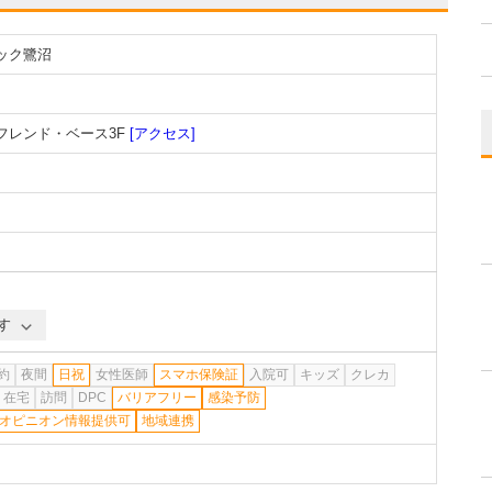
ック鷺沼
 フレンド・ベース3F
[アクセス]
す
約
夜間
日祝
女性医師
スマホ保険証
入院可
キッズ
クレカ
在宅
訪問
DPC
バリアフリー
感染予防
オピニオン情報提供可
地域連携