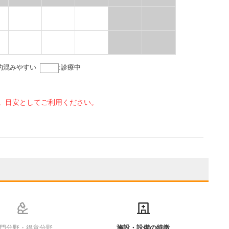
的混みやすい
:
診療中
。目安としてご利用ください。
門分野・得意分野
施設・設備の特徴