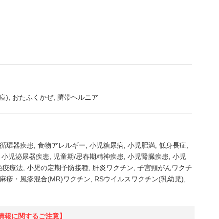
痘)
おたふくかぜ
臍帯ヘルニア
循環器疾患
食物アレルギー
小児糖尿病
小児肥満
低身長症
小児泌尿器疾患
児童期/思春期精神疾患
小児腎臓疾患
小児
免疫療法
小児の定期予防接種
肝炎ワクチン
子宮頸がんワクチ
麻疹・風疹混合(MR)ワクチン
RSウイルスワクチン(乳幼児)
情報に関するご注意】