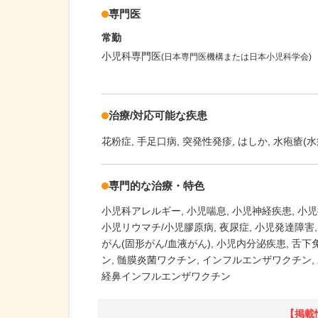
専門医
常勤
小児科専門医
(日本専門医機構または日本小児科学会)
治療/対応可能な疾患
花粉症
手足口病
突発性発疹
はしか
水疱瘡(水
専門的な治療・特色
小児科アレルギー
小児喘息
小児神経疾患
小児
小児リウマチ/小児膠原病
夜尿症
小児発達障害
がん(固形がん/血液がん)
小児内分泌疾患
舌下
ン
髄膜炎菌ワクチン
インフルエンザワクチン
経鼻インフルエンザワクチン
【掲載