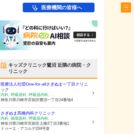
医療機関の皆様へ
キッズクリニック鷺沼
近隣の病院・ク
リニック
医療法人社団One-for-allさぎぬま一丁目クリニ
ック
内科, 呼吸器科, 呼吸器内科, ...
神奈川県川崎市宮前区
鷺沼一丁目24番地4
さぎぬま髙橋内科クリニック
内科, 循環器科, 呼吸器内科, ...
神奈川県川崎市宮前区
土橋3丁目3番地1
ドゥーエ・アコルデ204号室