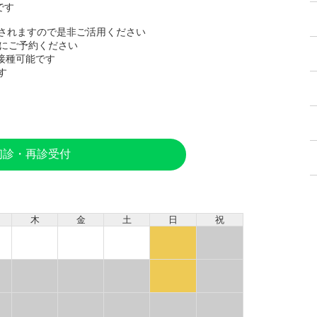
0です
されますので是非ご活用ください
間にご予約ください
も接種可能です
す
初診・再診受付
木
金
土
日
祝