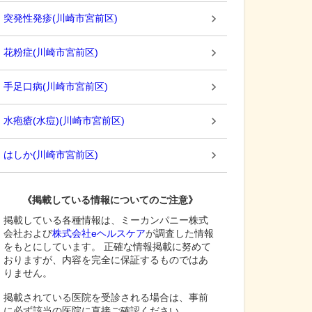
突発性発疹
(
川崎市宮前区
)
花粉症
(
川崎市宮前区
)
手足口病
(
川崎市宮前区
)
水疱瘡(水痘)
(
川崎市宮前区
)
はしか
(
川崎市宮前区
)
《掲載している情報についてのご注意》
掲載している各種情報は、ミーカンパニー株式
会社および
株式会社eヘルスケア
が調査した情報
をもとにしています。 正確な情報掲載に努めて
おりますが、内容を完全に保証するものではあ
りません。
掲載されている医院を受診される場合は、事前
に必ず該当の医院に直接ご確認ください。