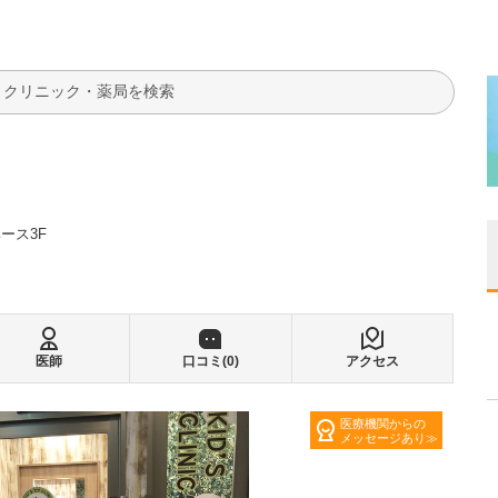
検索
ース3F
医師
口コミ(
0
)
アクセス
医療機関からの
メッセージあり