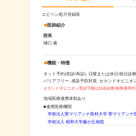
エピペン処方登録医
医師紹介
院長
樋口 薫
機能・特徴
ネット予約(初診/再診)
日曜または休日/祝日診
バリアフリー
感染予防対策
セカンドオピニオ
セカンドオピニオン受診可能
は自由診療(保険適用外
地域医療連携体制あり
連携医療機関
学校法人聖マリアンナ医科大学 聖マリアンナ
学校法人 昭和大学藤が丘病院