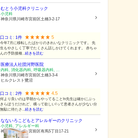
むとう小児科クリニック
小児科
神奈川県川崎市宮前区
土橋3-2-17
5
口コミ:
1
件
今年7月に移転したばかりのきれいなクリニックです。 先
生もやさしく丁寧でたくさん話しかけてくれます。 赤ちゃ
んの予防接種...
続きを読む
医療法人社団
河野医院
内科, 消化器内科, 呼吸器内科, ...
神奈川県川崎市宮前区
土橋3-3-4
ヒルクレスト鷺沼
4.5
口コミ:
2
件
何より良いのは早朝からやってること!n先生は確かにぶっ
きらぼうだけれど、構って欲しい!って患者さんが少ない分
無駄に待たさ...
続きを読む
なないろこどもとアレルギーのクリニック
小児科, アレルギー科
神奈川県川崎市宮前区
有馬5丁目17-21