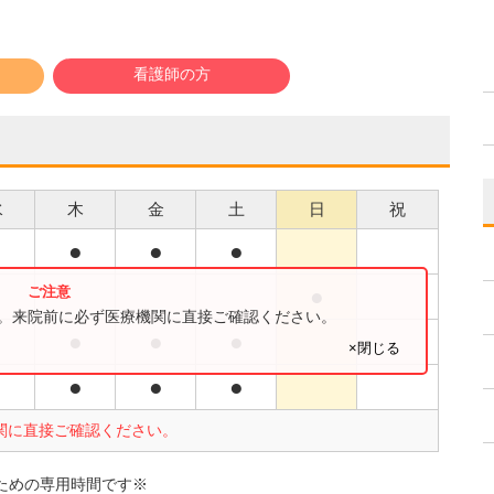
看護師の方
水
木
金
土
日
祝
●
●
●
●
●
す。来院前に必ず医療機関に直接ご確認ください。
●
●
●
●
×閉じる
●
●
●
●
関に直接ご確認ください。
診のための専用時間です※