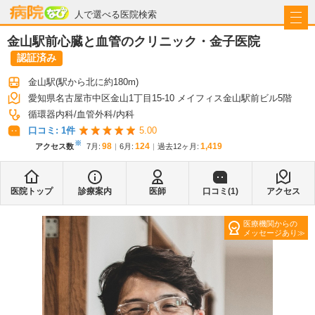
病院なび
人で選べる医院検索
金山駅前心臓と血管のクリニック・金子医院
認証済み
金山駅
(駅から
北に約180m
)
愛知県名古屋市中区金山1丁目15-10 メイフィス金山駅前ビル5階
循環器内科
血管外科
内科
口コミ:
1
件
5.00
※
98
124
1,419
アクセス数
7月
:
6月
:
過去12ヶ月:
医院トップ
診療案内
医師
口コミ(
1
)
アクセス
医療機関からの
メッセージあり