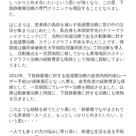
しっかりと向き合いたいという思いが強くなり、この度、下
肢静脈瘤治療の専門クリニックを開設することとなりまし
た。
はじまりは、患者様の負担を減らす低侵襲治療に世の中の注
目が集まりはじめたころ、私自身も米国留学先のクリープラ
ンドクリニックにて、当時の先端治療である大動脈瘤に対す
る低侵襲治療、ステンドグラフト手術を学んだことです。帰
国後は藤田保健衛生大学病院(現藤田医大)にて同治療を導入
し、活動拠点を一宮西病院に移してからも東海地区のステン
ドグラフト治療の経験豊富な医師として地域に貢献してまい
りました。
2012年、下肢静脈瘤に対する低侵襲治療の血管内焼灼術(レー
ザー手術)が保険適応となった際も、血管疾患の経験豊富な医
師として、一宮病院にてレーザー治療を開始させました。以
降は動脈瘤治療と同様に、下肢静脈瘤に対する治療にも情熱
を注ぎました。
このような経験を経てたどり着いた「静脈瘤でなやまされて
いる患者様一人一人と、もっとしっかりと向きたいたい」と
いう思い・・・
一人でも多くの方の悩みに寄り添い、快適な生活を送る手助