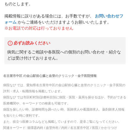
ものとします。
掲載情報に誤りがある場合には、お手数ですが、
お問い合わせフ
ォーム
からご連絡をいただけますようお願いいたします。
※お電話での対応は行っておりません
必ずお読みください
病気に関するご相談や各医院への個別のお問い合わせ・紹介な
どは受け付けておりません。
名古屋市中区
の
金山駅前心臓と血管のクリニック・金子医院
情報
病院なび では、
愛知県
名古屋市中区
の
金山駅前心臓と血管のクリニック・金子医院
の
評判・求人・転職
情報を掲載しています。
病院なび では市区町村別/診療科目別に病院・医院・薬局を探せるほか、予約ができる
医療機関や、キーワードでの検索も可能です。
病院を探したい時、診療時間を調べたい時、医師求人や看護師求人、薬剤師求人情報
を知りたい時に便利です。
また、役立つ医療コラムなども掲載していますので、是非ご覧になってください。
関連キーワード:
循環器内科 / 血管外科 / 内科 / 名古屋市中区 / 医院 / かかりつけ