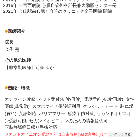
2016年 一宮西病院 心臓血管外科部長兼大動脈センター長
2021年 金山駅前心臓と血管のクリニック金子医院 開院
医師紹介
院長
金子 完
その他の医師
【非常勤医師】近藤 ゆか
機能・特徴
オンライン診療
ネット受付(初診/再診)
電話予約(初診/再診)
女性
医師(非常勤)
スマホマイナ保険証利用
クレジットカード
駐車場
(有料)
英語対応
バリアフリー
感染予防対策
セカンドオピニオ
ン受診可能
セカンドオピニオンのための情報提供可
下肢静脈瘤日帰り手術対応
セカンドオピニオン受診可能
は自由診療(保険適用外)です
詳しく見る