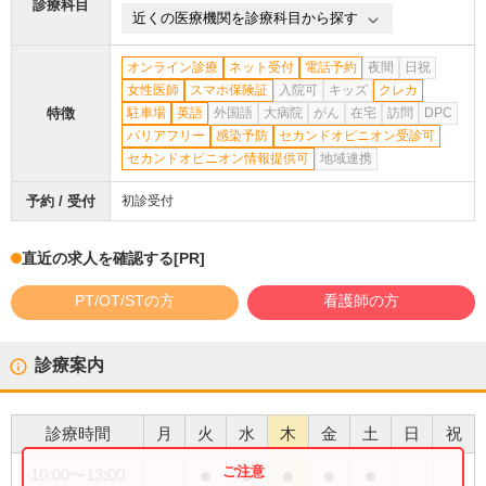
診療科目
近くの医療機関を診療科目から探す
オンライン診療
ネット受付
電話予約
夜間
日祝
女性医師
スマホ保険証
入院可
キッズ
クレカ
特徴
駐車場
英語
外国語
大病院
がん
在宅
訪問
DPC
バリアフリー
感染予防
セカンドオピニオン受診可
セカンドオピニオン情報提供可
地域連携
予約 / 受付
初診受付
直近の求人を確認する
[PR]
PT/OT/STの方
看護師の方
診療案内
診療時間
月
火
水
木
金
土
日
祝
●
●
●
●
●
10:00
〜
13:00