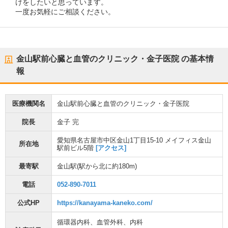
けをしたいと思っています。
一度お気軽にご相談ください。
金山駅前心臓と血管のクリニック・金子医院
の基本情
報
医療機関名
金山駅前心臓と血管のクリニック・金子医院
院長
金子 完
愛知県名古屋市中区金山1丁目15-10 メイフィス金山
所在地
駅前ビル5階
[アクセス]
最寄駅
金山駅
(駅から
北に約180m
)
電話
052-890-7011
公式HP
https://kanayama-kaneko.com/
循環器内科
、
血管外科
、
内科