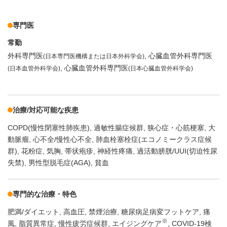
専門医
常勤
外科専門医
心臓血管外科専門医
(日本専門医機構または日本外科学会)
心臓血管外科専門医
(日本血管外科学会)
(日本心臓血管外科学会)
治療/対応可能な疾患
COPD(慢性閉塞性肺疾患)
過敏性腸症候群
狭心症・心筋梗塞
大
動脈瘤
心不全/慢性心不全
肺血栓塞栓症(エコノミークラス症候
群)
花粉症
気胸
帯状疱疹
神経性疼痛
過活動膀胱/UUI(切迫性尿
失禁)
男性型脱毛症(AGA)
貧血
専門的な治療・特色
肥満/ダイエット
高血圧
禁煙治療
糖尿病足病変フットケア
痛
※
風
脂質異常症
慢性疲労症候群
エイジングケア
COVID-19検