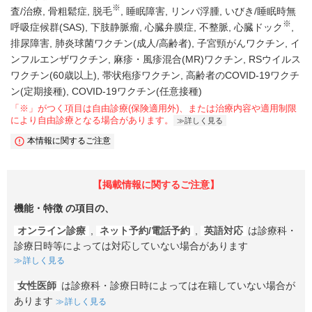
※
査/治療
骨粗鬆症
脱毛
睡眠障害
リンパ浮腫
いびき/睡眠時無
※
呼吸症候群(SAS)
下肢静脈瘤
心臓弁膜症
不整脈
心臓ドック
排尿障害
肺炎球菌ワクチン(成人/高齢者)
子宮頸がんワクチン
イ
ンフルエンザワクチン
麻疹・風疹混合(MR)ワクチン
RSウイルス
ワクチン(60歳以上)
帯状疱疹ワクチン
高齢者のCOVID-19ワクチ
ン(定期接種)
COVID-19ワクチン(任意接種)
「※」がつく項目は自由診療(保険適用外)、または治療内容や適用制限
により自由診療となる場合があります。
詳しく見る
本情報に関するご注意
【掲載情報に関するご注意】
機能・特徴
の項目の、
オンライン診療
,
ネット予約/電話予約
,
英語対応
は診療科・
診療日時等によっては対応していない場合があります
詳しく見る
女性医師
は診療科・診療日時によっては在籍していない場合が
あります
詳しく見る