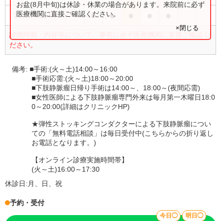
お盆(8月中旬)は休診・休業の場合があります。来院前に必ず
●
●
●
●
●
医療機関に直接ご確認ください。
16:00
〜
18:00
×閉じる
診療時間・内容等について、事前に必ず医療機関に直接ご確認く
ださい。
備考:
■手術:(火～土)14:00～16:00
■手術応需:(火～土)18:00～20:00
■下肢静脈瘤日帰り手術は14:00～、18:00～(夜間応需)
■女性医師による下肢静脈瘤専門外来は毎月第一木曜日18:0
0～20:00(詳細はクリニックHP)
★弾性ストッキングコンダクターによる下肢静脈瘤につい
ての「無料電話相談」は毎日受付中(こちらからの折り返し
お電話となります。)
【オンライン診療実施時間帯】
(火～土)16:00～17:30
休診日:
月、日、祝
予約・受付
今日◯
明日◯