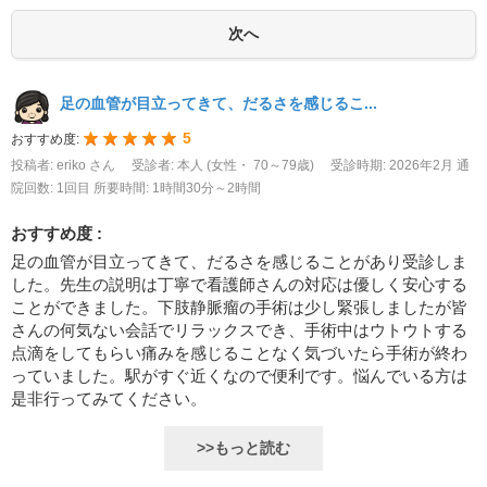
足の血管が目立ってきて、だるさを感じるこ...
5
おすすめ度:
投稿者: eriko さん
受診者: 本人 (女性・ 70～79歳)
受診時期: 2026年2月
通
院回数: 1回目
所要時間: 1時間30分～2時間
おすすめ度 :
足の血管が目立ってきて、だるさを感じることがあり受診しま
した。先生の説明は丁寧で看護師さんの対応は優しく安心する
ことができました。下肢静脈瘤の手術は少し緊張しましたが皆
さんの何気ない会話でリラックスでき、手術中はウトウトする
点滴をしてもらい痛みを感じることなく気づいたら手術が終わ
っていました。駅がすぐ近くなので便利です。悩んでいる方は
是非行ってみてください。
>>もっと読む