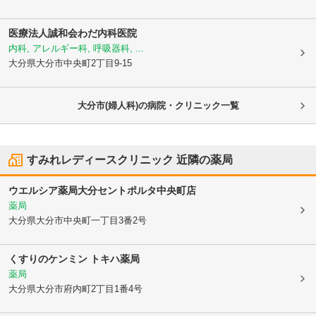
医療法人誠和会
わだ内科医院
内科, アレルギー科, 呼吸器科, ...
大分県大分市
中央町2丁目9-15
大分市(婦人科)の病院・クリニック一覧
すみれレディースクリニック
近隣の薬局
ウエルシア薬局大分セントポルタ中央町店
薬局
大分県大分市
中央町一丁目3番2号
くすりのケンミン トキハ薬局
薬局
大分県大分市
府内町2丁目1番4号