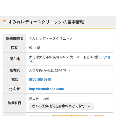
すみれレディースクリニック
の基本情報
医療機関名
すみれレディースクリニック
院長
松山 聖
大分県大分市中央町1-3-12 大一マートビル2階
[アクセ
所在地
ス]
最寄駅
大分駅
(駅から
北に約470m
)
電話
0800-805-0740
公式HP
https://sumire-lc.com/
婦人科
、
内科
診療科目
近くの医療機関を診療科目から探す