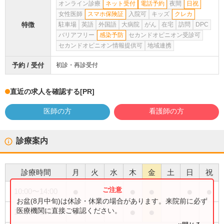
オンライン診療
ネット受付
電話予約
夜間
日祝
女性医師
スマホ保険証
入院可
キッズ
クレカ
特徴
駐車場
英語
外国語
大病院
がん
在宅
訪問
DPC
バリアフリー
感染予防
セカンドオピニオン受診可
セカンドオピニオン情報提供可
地域連携
予約 / 受付
初診・再診受付
直近の求人を確認する
[PR]
医師の方
看護師の方
診療案内
診療時間
月
火
水
木
金
土
日
祝
●
●
●
●
●
10:00
〜
14:00
お盆(8月中旬)は休診・休業の場合があります。来院前に必ず
●
●
●
医療機関に直接ご確認ください。
15:00
〜
19:00