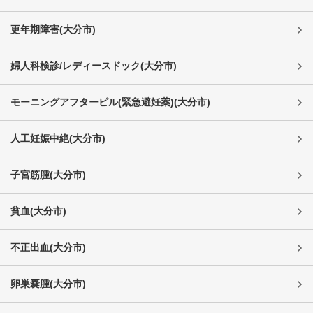
更年期障害
(
大分市
)
婦人科検診/レディースドック
(
大分市
)
モーニングアフターピル(緊急避妊薬)
(
大分市
)
人工妊娠中絶
(
大分市
)
子宮筋腫
(
大分市
)
貧血
(
大分市
)
不正出血
(
大分市
)
卵巣嚢腫
(
大分市
)