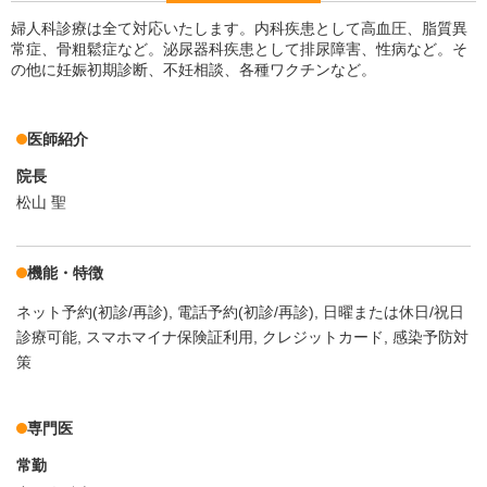
婦人科診療は全て対応いたします。内科疾患として高血圧、脂質異
常症、骨粗鬆症など。泌尿器科疾患として排尿障害、性病など。そ
の他に妊娠初期診断、不妊相談、各種ワクチンなど。
医師紹介
院長
松山 聖
機能・特徴
ネット予約(初診/再診)
電話予約(初診/再診)
日曜または休日/祝日
診療可能
スマホマイナ保険証利用
クレジットカード
感染予防対
策
専門医
常勤