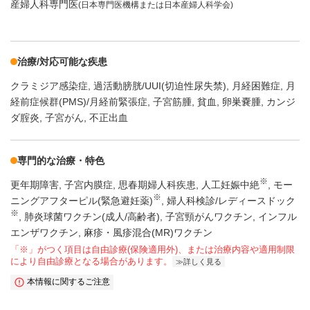
産婦人科専門医
(日本専門医機構または日本産婦人科学会)
治療/対応可能な疾患
クラミジア感染症
過活動膀胱/UUI(切迫性尿失禁)
月経困難症
月
経前症候群(PMS)/月経前緊張症
子宮筋腫
貧血
卵巣嚢腫
カンジ
ダ腟炎
子宮がん
不正出血
専門的な治療・特色
※
更年期障害
子宮内膜症
思春期婦人科疾患
人工妊娠中絶
モー
※
ニングアフターピル(緊急避妊薬)
婦人科検診/レディースドック
※
肺炎球菌ワクチン(成人/高齢者)
子宮頸がんワクチン
インフル
エンザワクチン
麻疹・風疹混合(MR)ワクチン
「※」がつく項目は自由診療(保険適用外)、または治療内容や適用制限
により自由診療となる場合があります。
詳しく見る
本情報に関するご注意