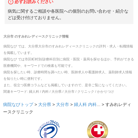
必ずお読みください
病気に関するご相談や各医院への個別のお問い合わせ・紹介な
どは受け付けておりません。
大分市
の
すみれレディースクリニック
情報
病院なび では、
大分県
大分市
の
すみれレディースクリニック
の
評判・求人・転職
情報
を掲載しています。
病院なび では市区町村別/診療科目別に病院・医院・薬局を探せるほか、予約ができる
医療機関や、キーワードでの検索も可能です。
病院を探したい時、診療時間を調べたい時、医師求人や看護師求人、薬剤師求人情報
を知りたい時に便利です。
また、役立つ医療コラムなども掲載していますので、是非ご覧になってください。
関連キーワード:
婦人科 / 内科 / 大分県 / 大分市 / クリニック / かかりつけ
病院なびトップ
>
大分県
>
大分市
>
婦人科
内科
... >
すみれレディ
ースクリニック