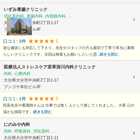
いずみ胃腸クリニック
消化器内科, 胃腸内科, 内視鏡内科, ...
大分県大分市
中央町2丁目1-17
ブンゴヤ本社ビル4F
5
口コミ:
3
件
急な健診にも対応して下さり、先生やスタッフの方も親切で丁寧で本当に素晴
らしいクリニックです。次回は検査もお願いしたいと思...
続きを読む
医療法人ストレスケア若草
深川内科クリニック
内科, 心療内科
大分県大分市
中央町2丁目1-17
ブンゴヤ本社ビル3F
5
口コミ:
1
件
院長先生や看護師さんは 仕事では無く 人として接してくれました。 大変 心の
温かな病院です。
続きを読む
にのみや内科
内科, 呼吸器科, 消化器科, ...
大分県大分市
中央町2丁目1-11