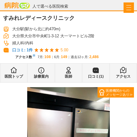
病院なび
人で選べる医院検索
すみれレディースクリニック
大分駅
(駅から
北に約470m
)
大分県大分市中央町1-3-12 大一マートビル2階
婦人科
内科
口コミ:
1
件
5.00
※
108
149
2,486
アクセス数
7月
:
6月
:
過去12ヶ月:
医院トップ
診療案内
医師
口コミ(
1
)
アクセス
医療機関からの
メッセージあり