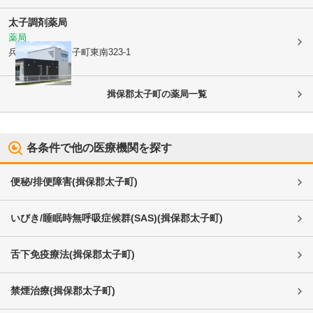
太子調剤薬局
薬局
兵庫県揖保郡太子町
東南323-1
揖保郡太子町
の薬局一覧
各条件で他の医療機関を探す
便秘/排便障害
(
揖保郡太子町
)
いびき/睡眠時無呼吸症候群(SAS)
(
揖保郡太子町
)
舌下免疫療法
(
揖保郡太子町
)
禁煙治療
(
揖保郡太子町
)