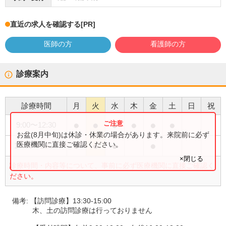
直近の求人を確認する
[PR]
医師の方
看護師の方
診療案内
診療時間
月
火
水
木
金
土
日
祝
●
●
●
●
●
●
9:00
〜
12:30
お盆(8月中旬)は休診・休業の場合があります。来院前に必ず
●
●
●
●
医療機関に直接ご確認ください。
16:00
〜
18:30
×閉じる
診療時間・内容等について、事前に必ず医療機関に直接ご確認く
ださい。
備考:
【訪問診療】13:30-15:00
木、土の訪問診療は行っておりません