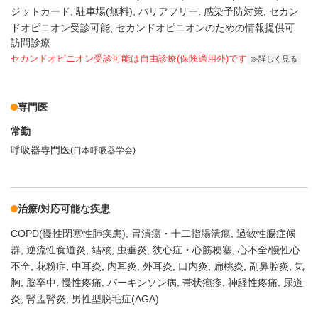
ジットカード
駐車場(無料)
バリアフリー
感染予防対策
セカン
ドオピニオン受診可能
セカンドオピニオンのための情報提供可
訪問診療
セカンドオピニオン受診可能
は自由診療(保険適用外)です
詳しく見る
専門医
常勤
呼吸器専門医
(日本呼吸器学会)
治療/対応可能な疾患
COPD(慢性閉塞性肺疾患)
胃潰瘍・十二指腸潰瘍
過敏性腸症候
群
逆流性食道炎
結核
虫垂炎
狭心症・心筋梗塞
心不全/慢性心
不全
花粉症
中耳炎
内耳炎
外耳炎
口内炎
扁桃炎
副鼻腔炎
気
胸
脳卒中
慢性疼痛
パーキンソン病
帯状疱疹
神経性疼痛
尿道
炎
腎盂腎炎
男性型脱毛症(AGA)