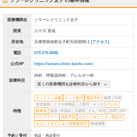
ソラーレクリニック太子
の基本情報
医療機関名
ソラーレクリニック太子
院長
八十川 直哉
所在地
兵庫県揖保郡太子町矢田部90-1
[アクセス]
電話
079-276-8086
公式HP
https://solare-clinic-taishi.com/
内科
、
呼吸器内科
、
アレルギー科
診療科目
近くの医療機関を診療科目から探す
オンライン診療
ネット受付
電話予約
夜間
日祝
女性医師
スマホ保険証
入院可
キッズ
クレカ
特徴
駐車場
英語
外国語
大病院
がん
在宅
訪問
DPC
バリアフリー
感染予防
セカンドオピニオン受診可
セカンドオピニオン情報提供可
地域連携
予約 / 受付
初診・再診受付