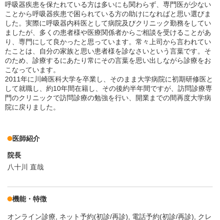
呼吸器疾患を保たれている方は多いにも関わらず、専門医が少ない
ことから呼吸器疾患で困られている方の助けになればと思い選びま
した。実際に呼吸器内科医として病院及びクリニック勤務をしてい
ましたが、多くの患者様や医療関係者からご相談を受けることがあ
り、専門にして良かったと思っています。常々上司から言われてい
たことは、自分の家族と思い患者様を診なさいという言葉です。そ
のため、診療するにあたり常にその言葉を思い出しながら診療をお
こなっています。
2011年に川崎医科大学を卒業し、そのまま大学病院に初期研修医と
して就職し、約10年間在籍し、その後約半年間ですが、訪問診療専
門のクリニックで訪問診療の勉強を行い、開業までの間再度大学病
院に戻りました。
医師紹介
院長
八十川 直哉
機能・特徴
オンライン診療
ネット予約(初診/再診)
電話予約(初診/再診)
クレ