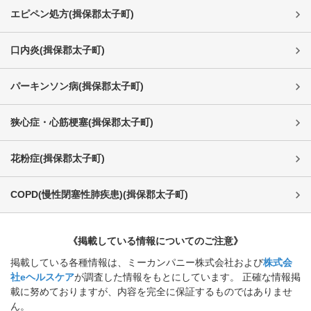
エピペン処方
(
揖保郡太子町
)
口内炎
(
揖保郡太子町
)
パーキンソン病
(
揖保郡太子町
)
狭心症・心筋梗塞
(
揖保郡太子町
)
花粉症
(
揖保郡太子町
)
COPD(慢性閉塞性肺疾患)
(
揖保郡太子町
)
《掲載している情報についてのご注意》
掲載している各種情報は、ミーカンパニー株式会社および
株式会
社eヘルスケア
が調査した情報をもとにしています。 正確な情報掲
載に努めておりますが、内容を完全に保証するものではありませ
ん。