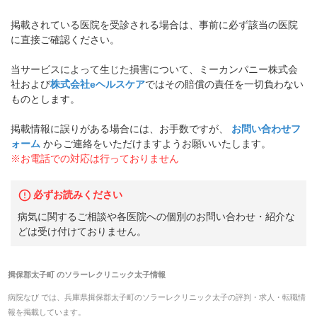
掲載されている医院を受診される場合は、事前に必ず該当の医院
に直接ご確認ください。
当サービスによって生じた損害について、ミーカンパニー株式会
社および
株式会社eヘルスケア
ではその賠償の責任を一切負わない
ものとします。
掲載情報に誤りがある場合には、お手数ですが、
お問い合わせフ
ォーム
からご連絡をいただけますようお願いいたします。
※お電話での対応は行っておりません
必ずお読みください
病気に関するご相談や各医院への個別のお問い合わせ・紹介な
どは受け付けておりません。
揖保郡太子町
の
ソラーレクリニック太子
情報
病院なび では、
兵庫県
揖保郡太子町
の
ソラーレクリニック太子
の
評判・求人・転職
情
報を掲載しています。