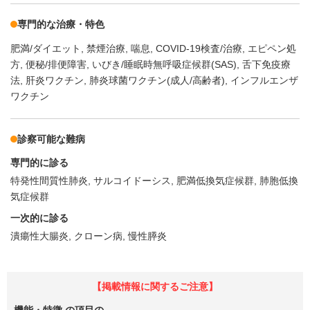
専門的な治療・特色
肥満/ダイエット
禁煙治療
喘息
COVID-19検査/治療
エピペン処
方
便秘/排便障害
いびき/睡眠時無呼吸症候群(SAS)
舌下免疫療
法
肝炎ワクチン
肺炎球菌ワクチン(成人/高齢者)
インフルエンザ
ワクチン
診察可能な難病
専門的に診る
特発性間質性肺炎
サルコイドーシス
肥満低換気症候群
肺胞低換
気症候群
一次的に診る
潰瘍性大腸炎
クローン病
慢性膵炎
【掲載情報に関するご注意】