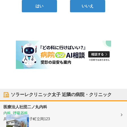
はい
いいえ
ソラーレクリニック太子
近隣の病院・クリニック
医療法人社団
二ノ丸内科
内科, 呼吸器科
兵庫県揖保郡太子町
立岡123