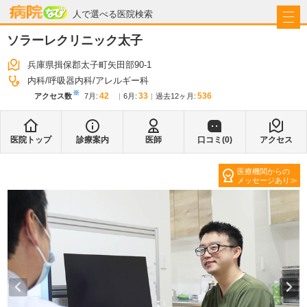
病院なび
人で選べる医院検索
ソラーレクリニック太子
兵庫県揖保郡太子町矢田部90-1
内科
呼吸器内科
アレルギー科
※
42
33
536
アクセス数
7月
:
6月
:
過去12ヶ月:
医院トップ
診療案内
医師
口コミ(
0
)
アクセス
医療機関からの
メッセージあり