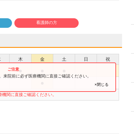
看護師の方
水
木
金
土
日
祝
●
●
●
●
す。来院前に必ず医療機関に直接ご確認ください。
●
●
×閉じる
療機関に直接ご確認ください。