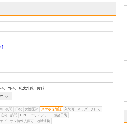
ク
ス]
科
、
内科
、
形成外科
、
歯科
す
約
夜間
日祝
女性医師
スマホ保険証
入院可
キッズ
クレカ
在宅
訪問
DPC
バリアフリー
感染予防
オピニオン情報提供可
地域連携