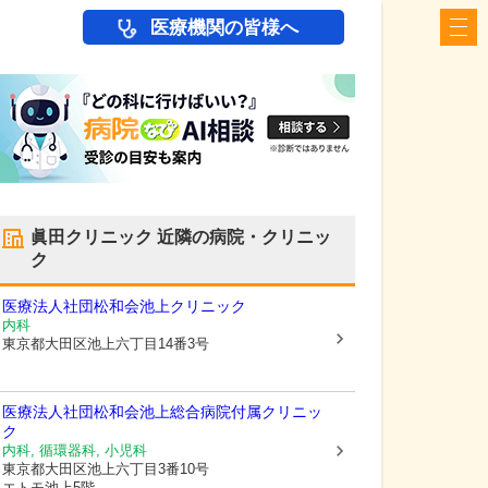
医療機関の皆様へ
眞田クリニック
近隣の病院・クリニッ
ク
医療法人社団松和会池上クリニック
内科
東京都大田区
池上六丁目14番3号
医療法人社団松和会池上総合病院付属クリニッ
ク
内科, 循環器科, 小児科
東京都大田区
池上六丁目3番10号
エトモ池上5階