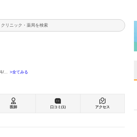
検索
全てみる
科
...
医師
口コミ(
1
)
アクセス