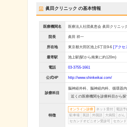
眞田クリニック
の基本情報
医療機関名
医療法人社団眞恵会 眞田クリニッ
院長
眞田 祥一
所在地
東京都大田区池上6丁目9-6
[アクセ
最寄駅
池上駅
(駅から
南東に約120m
)
電話
03-3755-1661
公式HP
http://www.shinkeikai.com/
脳神経外科
、
脳神経内科
、
循環器内
診療科目
近くの医療機関を診療科目から探
オンライン診療
ネット受付
電話予
特徴
駐車場
英語
外国語
大病院
がん
セカンドオピニオン受診可
セカンド