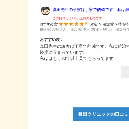
真田先生の診察は丁寧で的確です。私は難治
この口コミは1年以上前のものです
5
おすすめ度:
[
対応:
5
清潔感:
5
待ち時
投稿者: 真明 さん
受診者: 本人 (男性・ 60代)
受診時期:
おすすめ度 :
真田先生の診察は丁寧で的確です。私は難治
軽度に収まっています。
私ははもう30年以上見てもらってます
眞田クリニックの口コミ(