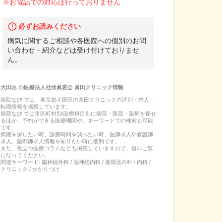
※お電話での対応は行っておりません
必ずお読みください
病気に関するご相談や各医院への個別のお問
い合わせ・紹介などは受け付けておりませ
ん。
大田区
の
医療法人社団眞恵会 眞田クリニック
情報
病院なび では、
東京都
大田区
の
眞田クリニック
の
評判・求人・
転職
情報を掲載しています。
病院なび では市区町村別/診療科目別に病院・医院・薬局を探せ
るほか、予約ができる医療機関や、キーワードでの検索も可能
です。
病院を探したい時、診療時間を調べたい時、医師求人や看護師
求人、薬剤師求人情報を知りたい時に便利です。
また、役立つ医療コラムなども掲載していますので、是非ご覧
になってください。
関連キーワード:
脳神経外科 / 脳神経内科 / 循環器内科 / 内科 /
クリニック / かかりつけ