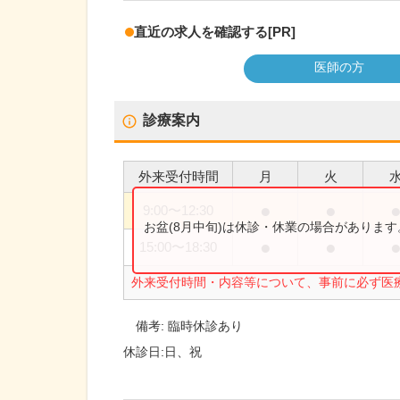
直近の求人を確認する
[PR]
医師の方
診療案内
外来受付時間
月
火
●
●
9:00
〜
12:30
お盆(8月中旬)は休診・休業の場合がありま
●
●
15:00
〜
18:30
外来受付時間・内容等について、事前に必ず医
備考:
臨時休診あり
休診日:
日、祝