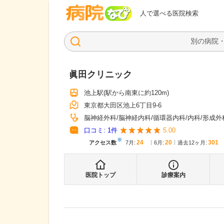
病院なび
人で選べる医院検索
眞田クリニック
池上駅
(駅から
南東に約120m
)
東京都大田区池上6丁目9-6
脳神経外科
脳神経内科
循環器内科
内科
形成外
口コミ:
1
件
5.00
※
24
20
301
アクセス数
7月
:
6月
:
過去12ヶ月:
医院トップ
診療案内